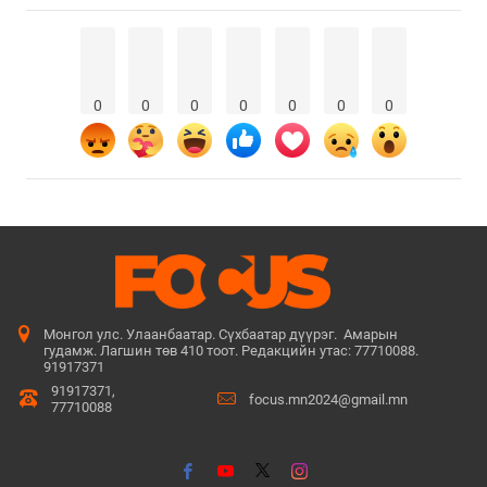
0
0
0
0
0
0
0
Монгол улс. Улаанбаатар. Сүхбаатар дүүрэг. Амарын
гудамж. Лагшин төв 410 тоот. Редакцийн утас: 77710088.
91917371
91917371,
focus.mn2024@gmail.mn
77710088