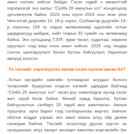
ажил нэлээн хийсэн байдаг. Гэсэн хэдий ч амжилттай
хэрэгжээгүй энэ ажлыг “Сэлбэ 20 минутын хот” концепцоор
үргэлжлүүлж байна. 2023 оны сүүлч 2024 оны эхэн үеэс
Чингэлтэй дүүргийн 14, 18-р хороо, Сүхбаатар дүүргийн 14-
р хорооны 158 га газрыг чөлөөлөхөөр одоогийн хотын
удирдлагууд шийдэж, нийт газрын 92 хувийг нь чөлөөлөөд
байна. Энэ хугацаанд ТЭЗҮ, зураг төсөл, судалгаа, хөрөнгө
оруулалт гээд маш олон ажил хийсэн. 2025 онд тендер
сонгон шалгаруулалт болон бүтээн байгуулалт, барилгын
ажлууд эхэлсэн.
-Та төслийг хэрэгжүүлэх ажлаа хэзээ хүлээн авсан бэ?
-Хотын иргэдийн хамгийн тулгамдсан асуудал болсон
түгжрэлийг бууруулах нэгдсэн нэгжийг удирдаж байгаад
“Сэлбэ 20 минутын хот” төсөл рүү томилогдож ирээд хагас
жил гаруй болж байна. Миний хувьд барилга, бүтээн
байгуулалтын салбарт 20 гаруй жил ажилласан. Ажлын
туршлага, арга барил гээд салбарынхаа жаргал, зовлонг
ойлгож мэддэг учраас энэ ажил маань илүү ойр дөхөм
санагдаж байгаа. Төслийг эхлүүлээд дуусах хүртэл нь
хугацаанаас илүү чанарт анхаарч ажиллах мэргэжлийн баг