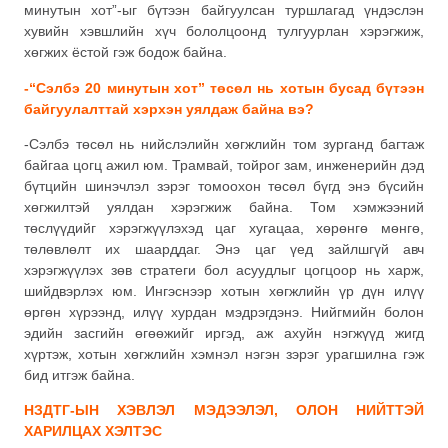
минутын хот”-ыг бүтээн байгуулсан туршлагад үндэслэн
хувийн хэвшлийн хүч бололцоонд тулгуурлан хэрэгжиж,
хөгжих ёстой гэж бодож байна.
-“Сэлбэ 20 минутын хот” төсөл нь хотын бусад бүтээн
байгуулалттай хэрхэн уялдаж байна вэ?
-Сэлбэ төсөл нь нийслэлийн хөгжлийн том зурганд багтаж
байгаа цогц ажил юм. Трамвай, тойрог зам, инженерийн дэд
бүтцийн шинэчлэл зэрэг томоохон төсөл бүгд энэ бүсийн
хөгжилтэй уялдан хэрэгжиж байна. Том хэмжээний
төслүүдийг хэрэгжүүлэхэд цаг хугацаа, хөрөнгө мөнгө,
төлөвлөлт их шаарддаг. Энэ цаг үед зайлшгүй авч
хэрэгжүүлэх зөв стратеги бол асуудлыг цогцоор нь харж,
шийдвэрлэх юм. Ингэснээр хотын хөгжлийн үр дүн илүү
өргөн хүрээнд, илүү хурдан мэдрэгдэнэ. Нийгмийн болон
эдийн засгийн өгөөжийг иргэд, аж ахуйн нэгжүүд жигд
хүртэж, хотын хөгжлийн хэмнэл нэгэн зэрэг урагшилна гэж
бид итгэж байна.
НЗДТГ-ЫН ХЭВЛЭЛ МЭДЭЭЛЭЛ, ОЛОН НИЙТТЭЙ
ХАРИЛЦАХ ХЭЛТЭС