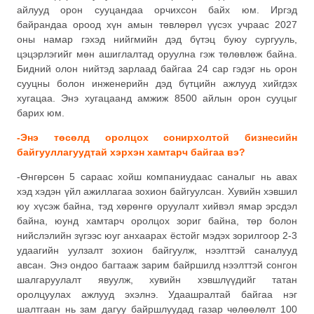
айлууд орон сууцандаа орчихсон байх юм. Иргэд
байрандаа ороод хүн амын төвлөрөл үүсэх учраас 2027
оны намар гэхэд нийгмийн дэд бүтэц буюу сургууль,
цэцэрлэгийг мөн ашиглалтад оруулна гэж төлөвлөж байна.
Бидний олон нийтэд зарлаад байгаа 24 сар гэдэг нь орон
сууцны болон инженерийн дэд бүтцийн ажлууд хийгдэх
хугацаа. Энэ хугацаанд амжиж 8500 айлын орон сууцыг
барих юм.
-Энэ төсөлд оролцох сонирхолтой бизнесийн
байгууллагуудтай хэрхэн хамтарч байгаа вэ?
-Өнгөрсөн 5 сараас хойш компаниудаас саналыг нь авах
хэд хэдэн үйл ажиллагаа зохион байгуулсан. Хувийн хэвшил
юу хүсэж байна, тэд хөрөнгө оруулалт хийвэл ямар эрсдэл
байна, юунд хамтарч оролцох зориг байна, төр болон
нийслэлийн зүгээс юуг анхаарах ёстойг мэдэх зорилгоор 2-3
удаагийн уулзалт зохион байгуулж, нээлттэй саналууд
авсан. Энэ ондоо багтааж зарим байршилд нээлттэй сонгон
шалгаруулалт явуулж, хувийн хэвшлүүдийг татан
оролцуулах ажлууд эхэлнэ. Удаашралтай байгаа нэг
шалтгаан нь зам дагуу байршлуудад газар чөлөөлөлт 100