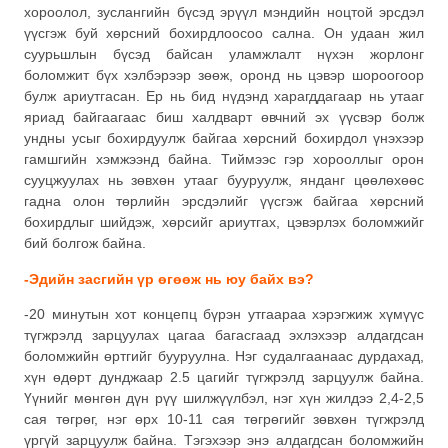
хороолол, зуслангийн бүсэд эрүүл мэндийн ноцтой эрсдэл
үүсгэж буй хөрсний бохирдлоосоо сална. Он удаан жил
суурьшлын бүсэд байсан уламжлалт нүхэн жорлонг
боломжит бүх хэлбэрээр зөөж, оронд нь цэвэр шороогоор
булж ариутгасан. Ер нь бид нүдэнд харагддагаар нь утааг
яриад байгаагаас биш халдварт өвчний эх үүсвэр болж
ундны усыг бохирдуулж байгаа хөрсний бохирдол үнэхээр
гамшгийн хэмжээнд байна. Тиймээс гэр хорооллыг орон
сууцжуулах нь зөвхөн утааг бууруулж, янданг цөөлөхөөс
гадна олон төрлийн эрсдэлийг үүсгэж байгаа хөрсний
бохирдлыг шийдэж, хөрсийг ариутгах, цэвэрлэх боломжийг
бий болгож байна.
-Эдийн засгийн үр өгөөж нь юу байх вэ?
-20 минутын хот концепц бүрэн утгаараа хэрэгжиж хүмүүс
түгжрэлд зарцуулах цагаа багасгаад эхлэхээр алдагдсан
боломжийн өртгийг бууруулна. Нэг судалгаанаас дурдахад,
хүн өдөрт дунджаар 2.5 цагийг түгжрэлд зарцуулж байна.
Үүнийг мөнгөн дүн рүү шилжүүлбэл, нэг хүн жилдээ 2,4-2,5
сая төгрөг, нэг өрх 10-11 сая төгрөгийг зөвхөн түгжрэлд
үргүй зарцуулж байна. Тэгэхээр энэ алдагдсан боломжийн