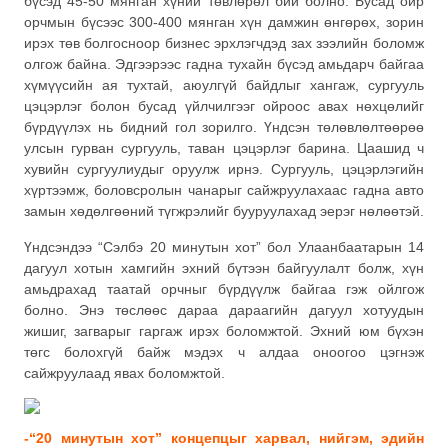
бүсэд 45-50 мянган хүний төвлөрөл бий болно. Бусад ойр
орчмын бүсээс 300-400 мянган хүн дамжин өнгөрөх, зорин
ирэх төв болгосноор бизнес эрхлэгчдэд зах зээлийн боломж
олгож байна. Эдгээрээс гадна тухайн бүсэд амьдарч байгаа
хүмүүсийн ая тухтай, аюулгүй байдлыг хангаж, сургууль
цэцэрлэг болон бусад үйлчилгээг ойроос авах нөхцөлийг
бүрдүүлэх нь бидний гол зорилго. Үндсэн төлөвлөлтөөрөө
улсын гурван сургууль, таван цэцэрлэг барина. Цаашид ч
хувийн сургуулиудыг оруулж ирнэ. Сургууль, цэцэрлэгийн
хүртээмж, боловсролын чанарыг сайжруулахаас гадна авто
замын хөдөлгөөний түгжрэлийг бууруулахад эерэг нөлөөтэй.
Үндсэндээ “Сэлбэ 20 минутын хот” бол Улаанбаатарын 14
дагуул хотын хамгийн эхний бүтээн байгуулалт болж, хүн
амьдрахад таатай орчныг бүрдүүлж байгаа гэж ойлгож
болно. Энэ төслөөс дараа дараагийн дагуул хотуудын
жишиг, загварыг гаргаж ирэх боломжтой. Эхний юм бүхэн
төгс болохгүй байж мэдэх ч алдаа оноогоо цэгнэж
сайжруулаад явах боломжтой.
-“20 минутын хот” концепцыг харвал, нийгэм, эдийн