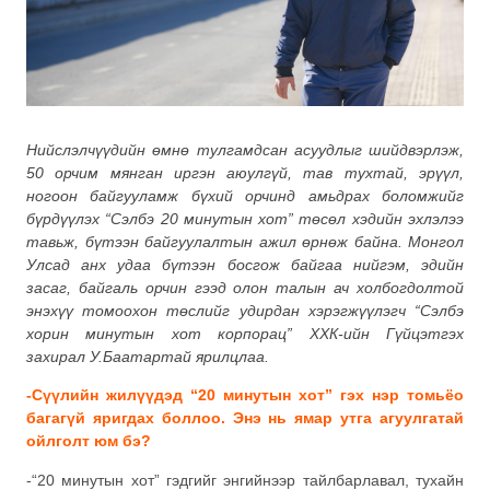
Нийслэлчүүдийн өмнө тулгамдсан асуудлыг шийдвэрлэж,
50 орчим мянган иргэн аюулгүй, тав тухтай, эрүүл,
ногоон байгууламж бүхий орчинд амьдрах боломжийг
бүрдүүлэх “Сэлбэ 20 минутын хот” төсөл хэдийн эхлэлээ
тавьж, бүтээн байгуулалтын ажил өрнөж байна. Монгол
Улсад анх удаа бүтээн босгож байгаа нийгэм, эдийн
засаг, байгаль орчин гээд олон талын ач холбогдолтой
энэхүү томоохон төслийг удирдан хэрэгжүүлэгч “Сэлбэ
хорин минутын хот корпорац” ХХК-ийн Гүйцэтгэх
захирал У.Баатартай ярилцлаа.
-Сүүлийн жилүүдэд “20 минутын хот” гэх нэр томьёо
багагүй яригдах боллоо. Энэ нь ямар утга агуулгатай
ойлголт юм бэ?
-“20 минутын хот” гэдгийг энгийнээр тайлбарлавал, тухайн