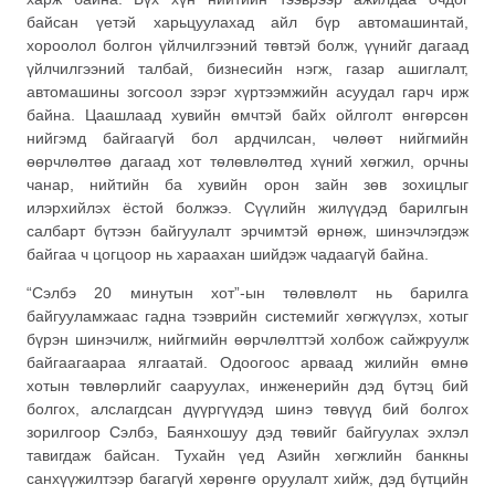
байсан үетэй харьцуулахад айл бүр автомашинтай,
хороолол болгон үйлчилгээний төвтэй болж, үүнийг дагаад
үйлчилгээний талбай, бизнесийн нэгж, газар ашиглалт,
автомашины зогсоол зэрэг хүртээмжийн асуудал гарч ирж
байна. Цаашлаад хувийн өмчтэй байх ойлголт өнгөрсөн
нийгэмд байгаагүй бол ардчилсан, чөлөөт нийгмийн
өөрчлөлтөө дагаад хот төлөвлөлтөд хүний хөгжил, орчны
чанар, нийтийн ба хувийн орон зайн зөв зохицлыг
илэрхийлэх ёстой болжээ. Сүүлийн жилүүдэд барилгын
салбарт бүтээн байгуулалт эрчимтэй өрнөж, шинэчлэгдэж
байгаа ч цогцоор нь хараахан шийдэж чадаагүй байна.
“Сэлбэ 20 минутын хот”-ын төлөвлөлт нь барилга
байгууламжаас гадна тээврийн системийг хөгжүүлэх, хотыг
бүрэн шинэчилж, нийгмийн өөрчлөлттэй холбож сайжруулж
байгаагаараа ялгаатай. Одоогоос арваад жилийн өмнө
хотын төвлөрлийг сааруулах, инженерийн дэд бүтэц бий
болгох, алслагдсан дүүргүүдэд шинэ төвүүд бий болгох
зорилгоор Сэлбэ, Баянхошуу дэд төвийг байгуулах эхлэл
тавигдаж байсан. Тухайн үед Азийн хөгжлийн банкны
санхүүжилтээр багагүй хөрөнгө оруулалт хийж, дэд бүтцийн