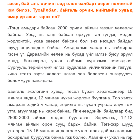
засаг, байгаль орчин гээд олон салбарт эерэг нөлөөтэй
юм билээ. Тухайлбал, байгаль орчин, нийгмийн хувьд
ямар үр ашиг гарах вэ?
-Тэнд амьдарч байсан 2000 орчим айлын газрыг чөлөөлж
байгаа. Урьд нь тэнд байсан өрхүүд гал түлдэг, модон
жорлонтой, усаа зөөдөг байсан бол энэ нөхцөл байдал
шууд өөрчлөгдөж байна. Амьдралын чанар нь сайжирна
гэсэн үг. Дараагийн нөлөө нь бусад үйлчилгээ буюу эрүүл
мэнд, боловсрол, урлаг соёлын хүртээмж нэмэгдэнэ.
Сургууль, төрийн үйлчилгээ, худалдаа, үйлчилгээний төвүүд,
кино театр зэрэг чөлөөт цагаа зөв боловсон өнгөрүүлэх
боломжууд нэмэгдэнэ.
Байгаль экологийн хувьд, төсөл бүрэн хэрэгжсэнээр 15
мянган яндан, 12 мянган нүхэн жорлонг буулгана. Тоо хэлэх
амархан хэдий ч чанар, зорилго нь чухал учраас илүү том
утга агуулгаар нь харж байна. Яг өнөөдрийн байдлаар бид
2500-3000 айлын янданг буулгасан. Зөрүүлээд 12-13
мянган айлын орон сууц барьж байна. Тэгэхээр шууд
утгаараа 15-16 мянган яндангаас утаа гарах дайны агаарын
бохирдлыг бууруулж байна гэж болно. Хамгийн чухал нь гэр