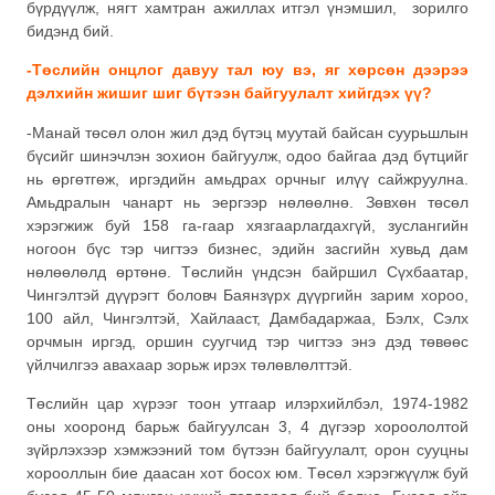
бүрдүүлж, нягт хамтран ажиллах итгэл үнэмшил, зорилго
бидэнд бий.
-Төслийн онцлог давуу тал юу вэ, яг хөрсөн дээрээ
дэлхийн жишиг шиг бүтээн байгуулалт хийгдэх үү?
-Манай төсөл олон жил дэд бүтэц муутай байсан суурьшлын
бүсийг шинэчлэн зохион байгуулж, одоо байгаа дэд бүтцийг
нь өргөтгөж, иргэдийн амьдрах орчныг илүү сайжруулна.
Амьдралын чанарт нь эергээр нөлөөлнө. Зөвхөн төсөл
хэрэгжиж буй 158 га-гаар хязгаарлагдахгүй, зуслангийн
ногоон бүс тэр чигтээ бизнес, эдийн засгийн хувьд дам
нөлөөлөлд өртөнө. Төслийн үндсэн байршил Сүхбаатар,
Чингэлтэй дүүрэгт боловч Баянзүрх дүүргийн зарим хороо,
100 айл, Чингэлтэй, Хайлааст, Дамбадаржаа, Бэлх, Сэлх
орчмын иргэд, оршин суугчид тэр чигтээ энэ дэд төвөөс
үйлчилгээ авахаар зорьж ирэх төлөвлөлттэй.
Төслийн цар хүрээг тоон утгаар илэрхийлбэл, 1974-1982
оны хооронд барьж байгуулсан 3, 4 дүгээр хороололтой
зүйрлэхээр хэмжээний том бүтээн байгуулалт, орон сууцны
хорооллын бие даасан хот босох юм. Төсөл хэрэгжүүлж буй