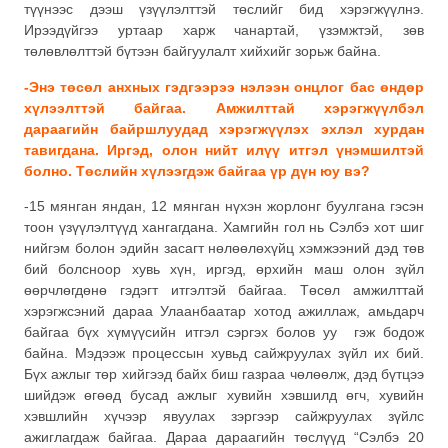
түүнээс дээш үзүүлэлттэй төслийг бид хэрэгжүүлнэ.
Ирээдүйгээ уртаар харж чанартай, үзэмжтэй, зөв
төлөвлөлттэй бүтээн байгуулалт хийхийг зорьж байна.
-Энэ төсөл анхных гэдгээрээ нэлээн онцлог бас өндөр
хүлээлттэй байгаа. Амжилттай хэрэгжүүлбэл
дараагийн байршлуудад хэрэгжүүлэх эхлэл хурдан
тавигдана. Иргэд, олон нийт илүү итгэл үнэмшилтэй
болно. Төслийн хүлээгдэж байгаа үр дүн юу вэ?
-15 мянган яндан, 12 мянган нүхэн жорлонг буулгана гэсэн
тоон үзүүлэлтүүд хангагдана. Хамгийн гол нь Сэлбэ хот шиг
нийгэм болон эдийн засагт нөлөөлөхүйц хэмжээний дэд төв
бий болсноор хувь хүн, иргэд, өрхийн маш олон зүйл
өөрчлөгдөнө гэдэгт итгэлтэй байгаа. Төсөл амжилттай
хэрэгжсэний дараа Улаанбаатар хотод ажиллаж, амьдарч
байгаа бүх хүмүүсийн итгэл сэргэх болов уу гэж бодож
байна. Мэдээж процессын хувьд сайжруулах зүйл их бий.
Бүх ажлыг төр хийгээд байх биш газраа чөлөөлж, дэд бүтцээ
шийдэж өгөөд бусад ажлыг хувийн хэвшилд өгч, хувийн
хэвшлийн хүчээр явуулах зэргээр сайжруулах зүйлс
ажиглагдаж байгаа. Дараа дараагийн төслүүд “Сэлбэ 20