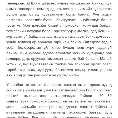
төвлөрсөн, ДНБ-ий дийлэнх хувийг үйлдвэрлэж байна. Хүн
амын төвлөрөл нэмэгдээд эхлэхээр нийгмийн үйлчилгээ
болон дэд бүтэц хүртээмжгүй болж байна. Хүн амын
нягтралын өсөлтийг бүтээн байгуулалт нь гүйцэхгүй байна
гэсэн үг. Мөн дэлхийн бүхий л томоохон хотуудад байдаг
түгжрэлийн асуудал болон эрс тэс уур амьсгал, дэд бүтцийн
хүртээмжгүй байдлаас шалтгаалсан агаарын бохирдол зэрэг
хүчин зүйлүүд ар араасаа гарч ирж байна. Эдгээрээс гадна
соёл, боловсролын үйлчилгээ бүгдэд тэгш хүрч чадахгүй
байна. Ийм учраас эдгээр асуудлыг богино хугацаанд зөв
голдиролд нь оруулах томоохон сорилт бий болсон. Манай
хотын хувьд Сүхбаатарын талбайгаа тойроод урлаг соёл,
төрийн захиргаа, сургууль, бизнесүүд төвлөрчихсөн учраас
яах аргагүй төв рүү чиглэсэн урсгал ихтэй.
Улаанбаатар хотын төлөвлөлт, хөгжил нь өнгөрсөн зуунд
социалист нийгмийн үзэл баримтлалаар бий болсон учраас
нийтийн төлөвлөлтөөр хязгаарлагддаг байлаа. 40, 50
мянгат гэсэн томоохон хорооллын төлөвлөлт нь тухайн цаг
үеийн нийгмийн хэрэгцээ шаардлагыг хангаж байсан ч
өнөөдрийн амьдралын хэмнэлд тохирохгүй байгааг бүгд
харж байна. Бүх хүн нийтийн тээврээр ажилдаа очдог