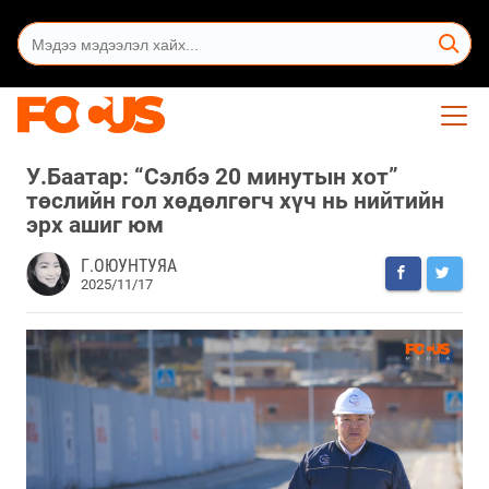
У.Баатар: “Сэлбэ 20 минутын хот”
төслийн гол хөдөлгөгч хүч нь нийтийн
эрх ашиг юм
Г.ОЮУНТУЯА
2025/11/17