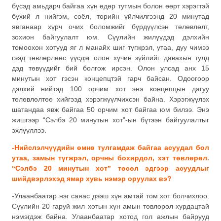
бүсэд амьдарч байгаа хүн өдөр тутмын болон өөрт хэрэгтэй
бүхий л нийгэм, соёл, төрийн үйлчилгээнд 20 минутад
явганаар хүрч очих боломжийг бүрдүүлсэн төлөвлөлт,
зохион байгуулалт юм. Сүүлийн жилүүдэд дэлхийн
томоохон хотууд яг л манайх шиг түгжрэл, утаа, дуу чимээ
гээд төвлөрлөөс үүсдэг олон хүчин зүйлийг давахын тулд
дэд төвүүдийг бий болгож ирсэн. Олон улсад анх 15
минутын хот гэсэн концепцтэй гарч байсан. Одоогоор
дэлхий нийтэд 100 орчим хот энэ концепцын дагуу
төлөвлөлтөө хийгээд хэрэгжүүлчихсэн байна. Хэрэгжүүлэх
шатандаа явж байгаа 50 орчим хот байгаа юм билээ. Энэ
жишгээр “Сэлбэ 20 минутын хот”-ын бүтээн байгуулалтыг
эхлүүллээ.
-Нийслэлчүүдийн өмнө тулгамдаж байгаа асуудал бол
утаа, замын түгжрэл, орчны бохирдол, хэт төвлөрөл.
“Сэлбэ 20 минутын хот” төсөл эдгээр асуудлыг
шийдвэрлэхэд ямар хувь нэмэр оруулах вэ?
-Улаанбаатар нэг саяас дээш хүн амтай том хот болчихлоо.
Сүүлийн 20 гаруй жил хотын хүн амын төвлөрөл хурдацтай
нэмэгдэж байна. Улаанбаатар хотод гол ажлын байрууд