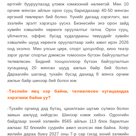
өртгийг бууруулахад үлэмж хэмжээний нөлөөтэй. Мөн 10
орчим мянган айлын орон сууц баригдахаар 40-50 мянган
иргэний төвлөрөл бий болно. Үүнийг дагаад хэрэглэгч, зах
зээлийн эрэлт хэрэгцээ үүснэ. Бизнесийн энэ орон зайд
хувийн хэвшлийн хөрөнгө оруулалтыг татна. Орон сууц,
үйлчилгээ, оффис бусад худалдааны төвүүдийг хувийн
хэвшлийн шууд хөрөнгө оруулалтаар хийх ажил ирэх 2026
онд эхэлнэ. Мөн улсын цирк, спорт цогцолбор, кино театр
зэрэг урлаг спортыг дэмжсэн томоохон бүтээн байгуулалтыг
төлөвлөсөн. Бидний тооцооллоор бүтээн байгуулалтын
хугацаанд 20 мянган шууд ажлын байр бий болно.
Дараагийн шатанд тухайн бүсэд дахиад 8 мянга орчим
ажлын байр шинээр бий болох юм.
-Төслийн явц хэр байна, төлөвлөсөн хугацаандаа
хэрэгжиж байна уу?
-Тухайн орчинд дэд бүтэц, цахилгаан шугам сүлжээ болон
замын ажлууд хийгдсэн. Шинээр нэмж хийнэ. Одоогийн
байдлаар эхний ээлжийн 8565 айлын 113 блок барилгын
ажлаас 82 блокийн суурийн ажил эхэлсэн явж байна. Хоёр
жилийн дараа буюу 2027 оны 7-р сар гэхэд эхний ээлжийн