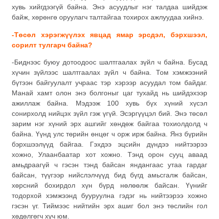
хувь хийгдээгүй байна. Энэ асуудлыг нэг талдаа шийдэж
байж, хөрөнгө оруулагч талтайгаа тохирох ажлуудаа хийнэ.
-Төсөл хэрэгжүүлэх явцад ямар эрсдэл, бэрхшээл,
сорилт тулгарч байна?
-Биднээс буюу дотоодоос шалтгаалах зүйл ч байна. Бусад
хүчин зүйлээс шалтгаалах зүйл ч байна. Том хэмжээний
бүтээн байгуулалт учраас тэр хэрээр асуудал том байдаг.
Манай хамт олон энэ болгоныг цаг тухайд нь шийдэхээр
ажиллаж байна. Мэдээж 100 хувь бүх хүний хүсэл
сонирхолд нийцэх зүйл гэж үгүй. Эсэргүүцэл бий. Энэ төсөл
зарим нэг хүний эрх ашгийг хөндөж байгаа тохиолдолд ч
байна. Үүнд улс төрийн өнцөг ч орж ирж байна. Янз бүрийн
бэрхшээлүүд байгаа. Гэхдээ эцсийн дүндээ нийтээрээ
хожно, Улаанбаатар хот хожно. Тэнд орон сууц аваад
амьдраагүй ч гэсэн тэнд байсан яндангаас утаа гардаг
байсан, түүгээр нийслэлчүүд бид бүгд амьсгалж байсан,
хөрсний бохирдол хүн бүрд нөлөөлж байсан. Үүнийг
тодорхой хэмжээнд бууруулна гэдэг нь нийтээрээ хожно
гэсэн үг. Тиймээс нийтийн эрх ашиг бол энэ төслийн гол
хөдөлгөгч хүч юм.