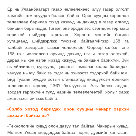
Ер нь Улаанбаатарт газар чөлөөлөхөөс илүү газар олголт
хамгийн том асуудал болсон байна. Орон сууцны хороолол
төлөвлөөд барилаа гэхэд хажууд нь дахиад л газар олгоод
байшин барьчихдаг. Тэгвэл энэ эрсдэлээс сэргийлж төр маш
зоригтой шийдвэр гаргалаа. Хөрөнгө мөнгийг богино
хугацаанд шийдвэрлэж түүхэнд байгаагүйгээр 158 га
талбайг хамарсан газрыг чөлөөллөө. Өөрөөр хэлбэл, энэ
158 га-г чөлөөлсөн орчинд дахиад нэг ч газар олгохгүй,
дараа нь хэн нэгэн ирээд хажууд нь байшин барихгүй. Зүй
нь үйлчилгээ, сургууль, цэцэрлэг, эмнэлэг хаана баригдах,
хажууд нь юу байх вэ гэдэг нь эхнээсээ тодорхой байх юм.
Бид тухайн бүсдээ хотын стандартад нийцүүлсэн ерөнхий
төлөвлөгөө гаргаж, ТЭЗҮ батлуулсан. Аль болох алдаа,
эрсдэл гаргахгүйн тулд нарийн төлөвлөгөөтэй, холыг харж
ажиллахыг хичээж байна.
-Сэлбэ хотод баригдах орон сууцны чанарт хэрхэн
анхаарч байгаа вэ?
-Технологийн хувьд олон давуу тал байгаа. Чанарын хувьд,
Монгол Улсад мөрдөгдөж байгаа норм, дүрмийг хангасан,