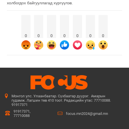
холбогдох байгууллагад хүргүүлэв.
0
0
0
0
0
0
0
Монгол улс. Улаанбаатар. Сүхбаатар дүүрэг. Амарын
гудамж. Лагшин төв 410 тоот. Редакцийн утас: 77710088.
91917371
91917371,
focus.mn2024@gmail.mn
77710088