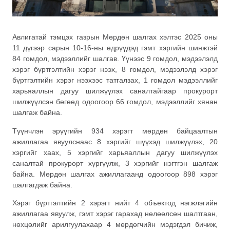
Авлигатай тэмцэх газрын Мөрдөн шалгах хэлтэс 2025 оны
11 дүгээр сарын 10-16-ны өдрүүдэд гэмт хэргийн шинжтэй
84 гомдол, мэдээллийг шалгав. Үүнээс 9 гомдол, мэдээлэлд
хэрэг бүртгэлтийн хэрэг нээх, 8 гомдол, мэдээлэлд хэрэг
бүртгэлтийн хэрэг нээхээс татгалзах, 1 гомдол мэдээллийг
харьяаллын дагуу шилжүүлэх саналтайгаар прокурорт
шилжүүлсэн бөгөөд одоогоор 66 гомдол, мэдээллийг хянан
шалгаж байна.
Түүнчлэн эрүүгийн 934 хэрэгт мөрдөн байцаалтын
ажиллагаа явуулснаас 8 хэргийг шүүхэд шилжүүлэх, 20
хэргийг хаах, 5 хэргийг харьяаллын дагуу шилжүүлэх
саналтай прокурорт хүргүүлж, 3 хэргийг нэгтгэн шалгаж
байна. Мөрдөн шалгах ажиллагаанд одоогоор 898 хэрэг
шалгагдаж байна.
Хэрэг бүртгэлтийн 2 хэрэгт нийт 4 объектод нэгжлэгийн
ажиллагаа явуулж, гэмт хэрэг гарахад нөлөөлсөн шалтгаан,
нөхцөлийг арилгуулахаар 4 мөрдөгчийн мэдэгдэл бичиж,