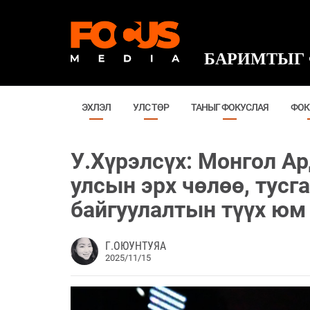
БАРИМТЫГ 
ЭХЛЭЛ
УЛС ТӨР
ТАНЫГ ФОКУСЛАЯ
ФОК
У.Хүрэлсүх: Монгол А
улсын эрх чөлөө, тусга
байгуулалтын түүх юм
Г.ОЮУНТУЯА
2025/11/15