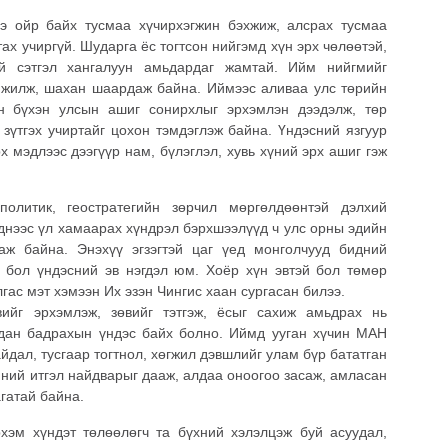
э ойр байх тусмаа хүчирхэгжин бэхжиж, алсрах тусмаа
тах учиргүй. Шударга ёс тогтсон нийгэмд хүн эрх чөлөөтэй,
тэй сэтгэл хангалуун амьдардаг жамтай. Ийм нийгмийг
мжилж, шахан шаардаж байна. Иймээс аливаа улс төрийн
үн бүхэн улсын ашиг сонирхлыг эрхэмлэн дээдэлж, төр
зүтгэх учиртайг цохон тэмдэглэж байна. Үндэсний язгуур
х мэдлээс дээгүүр нам, бүлэглэл, хувь хүний эрх ашиг гэж
политик, геостратегийн зөрчил мөргөлдөөнтэй дэлхий
днээс үл хамаарах хүндрэл бэрхшээлүүд ч улс орны эдийн
аж байна. Энэхүү эгзэгтэй цаг үед монголчууд бидний
 бол үндэсний эв нэгдэл юм. Хоёр хүн эвтэй бол төмөр
гас мэт хэмээн Их эзэн Чингис хаан сургасан билээ.
вийг эрхэмлэж, зөвийг тэтгэж, ёсыг сахиж амьдрах нь
дан бадрахын үндэс байх болно. Иймд ууган хүчин МАН
йдал, тусгаар тогтнол, хөгжил дэвшлийг улам бүр бататган
мний итгэл найдварыг дааж, алдаа оноогоо засаж, амласан
гатай байна.
хэм хүндэт төлөөлөгч та бүхний хэлэлцэж буй асуудал,