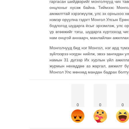
гаргасан шийдвэрийг монголчууд чих тав
онцлохыг хүсэж байна. Тиймээс Монг
амжилттай хэрэгжүүлж, улс эх орныхоо х
нэмэр оруулна гэдэгт Монгол Улсын Ерөн
бодлогод шударга ёсыг эрхэмлэж, улс о
үр өгөөжийг тэгш, шударга хүртээхэд чи
нам онцгой анхаарч, манлайлан ажиллах
Монголчууд бид нэг Монгол, нэг ард түмэн
зүйлээрээ нэгдэн нийлж, эвээ зангидан у
намын 31 дүгээр Их хурлын үйл ажилла
журмын нөхөддөө аз жаргал, амжилт бүт
Монгол Улс мөнхөд мандан бадрах болтуг
0
0
0