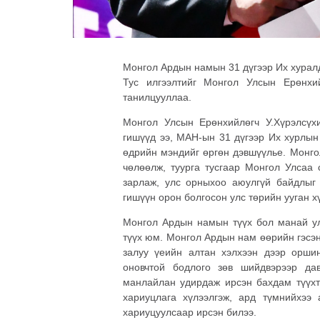
Монгол Ардын намын 31 дүгээр Их хуралд
Тус илгээлтийг Монгол
Улсын Ерөнхи
танилцууллаа.
Монгол Улсын Ерөнхийлөгч У.Хүрэлсү
гишүүд ээ, МАН-ын 31 дүгээр Их хурлын
өдрийн мэндийг өргөн дэвшүүлье. Монго
чөлөөлж, туурга тусгаар Монгол Улсаа 
зарлаж, улс орныхоо аюулгүй байдлыг 
гишүүн орон болгосон улс төрийн ууган х
Монгол Ардын намын түүх бол манай улс
түүх юм. Монгол Ардын нам өөрийн гэсэн
залуу үеийн алтан хэлхээн дээр орши
оновчтой бодлого зөв шийдвэрээр да
манлайлан удирдаж ирсэн бахдам түүхт
хариуцлага хүлээлгэж, ард түмнийхээ
хариуцуулсаар ирсэн билээ.