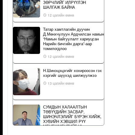
ЗӨРЧЛИЙГ ИЛРҮҮЛЭН
ШАЛГАЖ БАЙНА
12 цагийн өмнө
Татар хамтлагийн дуучин
Д.Мөнхчулуун Ардчилсан намын
“Намын байгуулалт хариуцсан
Нарийн бичгийн дарга”-аар
томилогдлоо
12 цагийн өмнө
Н.Шинэцэцэгийг хохироосон гэх
хэргийг шүүхэд шилжүүлжээ
13 цагийн өмнө
СУМДЫН ХАЛААЛТЫН
ТӨВҮҮДИЙН ЗАСВАР,
ШИНЭЧЛЭЛИЙГ БҮРЭН ХИЙЖ,
ХУВИЙН ХЭВШИЛ РҮҮ
МЕНЕЖМЕНТИЙГ НЬ
ШИЛЖҮҮЛСЭН ГЭДГИЙГ