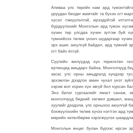
Аливаа улс төрийн нам ард түмэнтэйгэ
уруудан бөхдөг жамтайг та бүхэн огт мар
хүсэл тэмүүлэлтэй, ирээдүйтэй итгэл
бүрдүүлэхийг Монголын ард түмэн хүсэ
хүчин төр улсдаа хүчин зүтгэж буй х
түмнийхээ төлөө үнэнч шударгаар хүчин 
эрх ашиг, аюулгүй байдал, ард түмний эр
огт байх ёсгүй.
Сүүлийн жилүүдэд хүн төрөлхтөн гео
ертөнцөд амьдарч байна. Монголчууд би
засаг, улс орны амьдралд хүндээр тус
эрхэмлэн дээдлэх амин чухал үнэт зүйл
хэрэм мэт хорин хүн эвгүй бол нурсан бал
Энэ билэг сургаалийг ямагт санаж, э
монголчууд бидний хөгжил дэвшил, ман
хуулийг дээдэлж, улс орныхоо аюулгүй ба
бэхжүүлэхийн төлөө хүчээ нэгтгэн ард тү
мөрийн хөтөлбөрөө хэрэгжүүлэх шаардла
Монголын өнцөг булан бүрээс ирсэн эр