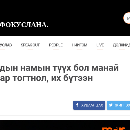
ФОКУСЛАНА.
УСЛАВ
SPEAK OUT
PEOPLE
НИЙГЭМ
LIVE
ДЭЛХИЙ
рдын намын түүх бол манай
ар тогтнол, их бүтээн
ХУВААЛЦАХ
ЖИРГЭ