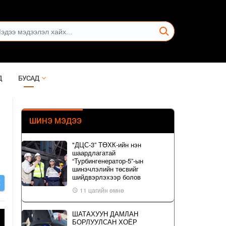
Д
БУСАД
ШИНЭ МЭДЭЭ
"ДЦС-3” ТӨХК-ийн нэн
шаардлагатай
“Турбингенератор-5”-ын
шинэчлэлийн төсвийг
шийдвэрлэхээр болов
Х
11 цагийн өмнө
ШАТАХУУН ДАМЛАН
БОРЛУУЛСАН ХОЁР