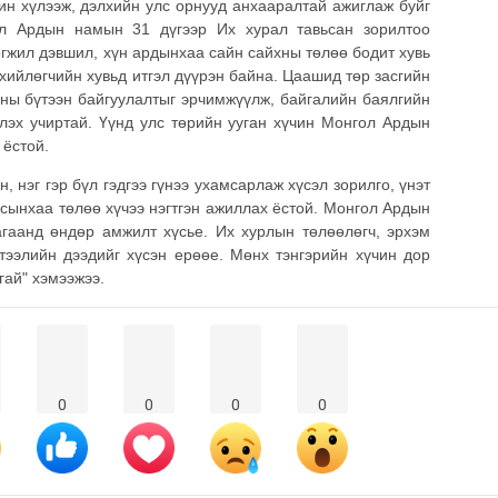
ин хүлээж, дэлхийн улс орнууд анхааралтай ажиглаж буйг
ол Ардын намын 31 дүгээр Их хурал тавьсан зорилтоо
өгжил дэвшил, хүн ардынхаа сайн сайхны төлөө бодит хувь
хийлөгчийн хувьд итгэл дүүрэн байна. Цаашид төр засгийн
рны бүтээн байгуулалтыг эрчимжүүлж, байгалийн баялгийн
глэх учиртай. Үүнд улс төрийн ууган хүчин Монгол Ардын
 ёстой.
, нэг гэр бүл гэдгээ гүнээ ухамсарлаж хүсэл зорилго, үнэт
лсынхаа төлөө хүчээ нэгтгэн ажиллах ёстой. Монгол Ардын
гаанд өндөр амжилт хүсье. Их хурлын төлөөлөгч, эрхэм
ээлийн дээдийг хүсэн ерөөе. Мөнх тэнгэрийн хүчин дор
ай" хэмээжээ.
0
0
0
0