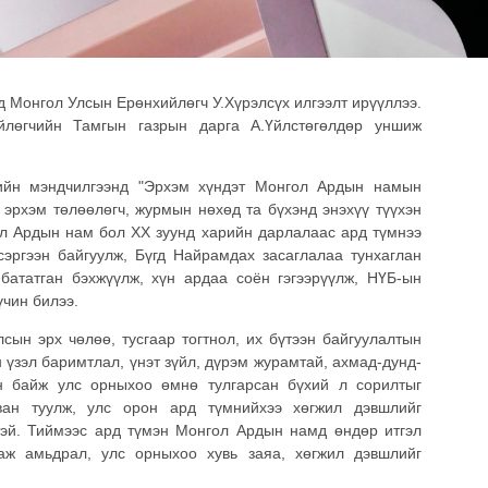
 Монгол Улсын Ерөнхийлөгч У.Хүрэлсүх илгээлт ирүүллээ.
йлөгчийн Тамгын газрын дарга А.Үйлстөгөлдөр уншиж
хийн мэндчилгээнд "Эрхэм хүндэт Монгол Ардын намын
 эрхэм төлөөлөгч, журмын нөхөд та бүхэнд энэхүү түүхэн
л Ардын нам бол XX зуунд харийн дарлалаас ард түмнээ
сэргээн байгуулж, Бүгд Найрамдах засаглалаа тунхаглан
бататган бэхжүүлж, хүн ардаа соён гэгээрүүлж, НҮБ-ын
үчин билээ.
ын эрх чөлөө, тусгаар тогтнол, их бүтээн байгуулалтын
 үзэл баримтлал, үнэт зүйл, дүрэм журамтай, ахмад-дунд-
н байж улс орныхоо өмнө тулгарсан бүхий л сорилтыг
ван туулж, улс орон ард түмнийхээ хөгжил дэвшлийг
эй. Тиймээс ард түмэн Монгол Ардын намд өндөр итгэл
 аж амьдрал, улс орныхоо хувь заяа, хөгжил дэвшлийг