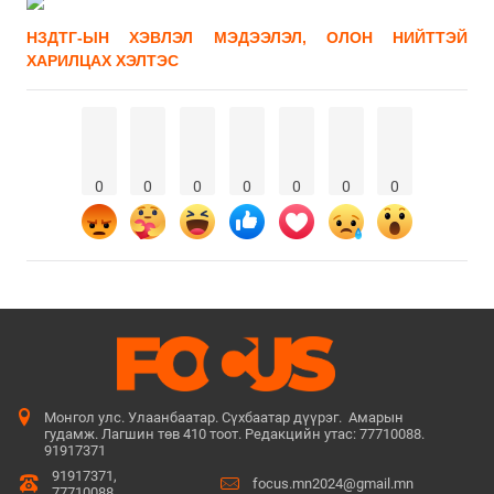
НЗДТГ-ЫН ХЭВЛЭЛ МЭДЭЭЛЭЛ, ОЛОН НИЙТТЭЙ
ХАРИЛЦАХ ХЭЛТЭС
0
0
0
0
0
0
0
Монгол улс. Улаанбаатар. Сүхбаатар дүүрэг. Амарын
гудамж. Лагшин төв 410 тоот. Редакцийн утас: 77710088.
91917371
91917371,
focus.mn2024@gmail.mn
77710088