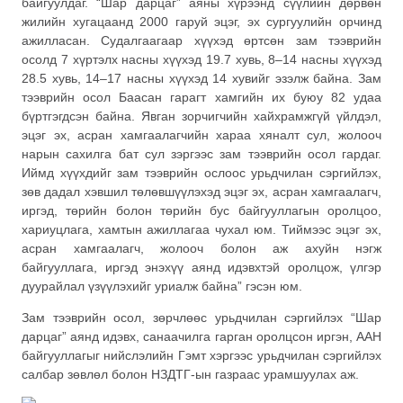
байгуулдаг. “Шар дарцаг” аяны хүрээнд сүүлийн дөрвөн
жилийн хугацаанд 2000 гаруй эцэг, эх сургуулийн орчинд
ажилласан. Судалгаагаар хүүхэд өртсөн зам тээврийн
осолд 7 хүртэлх насны хүүхэд 19.7 хувь, 8–14 насны хүүхэд
28.5 хувь, 14–17 насны хүүхэд 14 хувийг эзэлж байна. Зам
тээврийн осол Баасан гарагт хамгийн их буюу 82 удаа
бүртгэгдсэн байна. Явган зорчигчийн хайхрамжгүй үйлдэл,
эцэг эх, асран хамгаалагчийн хараа хяналт сул, жолооч
нарын сахилга бат сул зэргээс зам тээврийн осол гардаг.
Иймд хүүхдийг зам тээврийн ослоос урьдчилан сэргийлэх,
зөв дадал хэвшил төлөвшүүлэхэд эцэг эх, асран хамгаалагч,
иргэд, төрийн болон төрийн бус байгууллагын оролцоо,
хариуцлага, хамтын ажиллагаа чухал юм. Тиймээс эцэг эх,
асран хамгаалагч, жолооч болон аж ахуйн нэгж
байгууллага, иргэд энэхүү аянд идэвхтэй оролцож, үлгэр
дуурайлал үзүүлэхийг уриалж байна” гэсэн юм.
Зам тээврийн осол, зөрчлөөс урьдчилан сэргийлэх “Шар
дарцаг” аянд идэвх, санаачилга гарган оролцсон иргэн, ААН
байгууллагыг нийслэлийн Гэмт хэргээс урьдчилан сэргийлэх
салбар зөвлөл болон НЗДТГ-ын газраас урамшуулах аж.