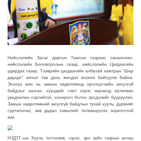
Нийслэлийн Засаг даргын Тамгын газраас санаачлан,
нийслэлийн Боловсролын газар, нийслэлийн Цагдаагийн
удирдах газар, Тээврийн цагдаагийн албатай хамтран “Шар
дарцаг” аяныг тав дахь жилдээ зохион байгуулж байна.
Энэхүү аян нь замын хөдөлгөөнд оролцогчийн аюулгүй
байдлыг хангах, хүүхдийг гэмт хэрэг, зөрчилд өртөхөөс
урьдчилан сэргийлэх, хохирогч болох эрсдэлийг бууруулах,
Замын хөдөлгөөний аюулгүй байдлын тухай хууль, дүрмийг
сурталчлах, зөв дадал хэвшлийг төлөвшүүлэх зорилготой
юм.
НЗДТГ-ын Хууль тогтоомж, гэрээ, эрх зүйн газрын ахлах