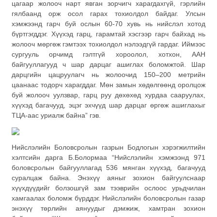
цагаар жолооч нарт явган зорчигч харагдахгүй, гэрлийн
гялбаанд орж осол гарах тохиолдол байдаг. Улсын
хэмжээнд гарч буй ослын 60-70 хувь нь нийслэл хотод
бүртгэгддэг. Хүүхэд гарц, гарамтай хэсгээр гарч байхад нь
жолооч мөргөж гэмтээх тохиолдол нэлээдгүй гардаг. Иймээс
сургууль орчимд гэлтгүй хороолол, хотхон, ААН
байгууллагууд ч шар дарцаг ашиглах боломжтой. Шар
дарцгийн цацруулагч нь жолоочид 150–200 метрийн
цаанаас тодорч харагддаг. Мөн замын хөдөлгөөнд оролцож
буй жолооч уулзвар, гарц руу дөхөхөд хурдаа сааруулах,
хүүхэд багачууд, эцэг эхчүүд шар дарцаг өргөж ашиглахыг
ТЦА-аас уриалж байна” гэв.
Нийслэлийн Боловсролын газрын Бодлогын хэрэгжилтийн
хэлтсийн дарга Б.Болормаа “Нийслэлийн хэмжээнд 971
боловсролын байгууллагад 536 мянган хүүхэд, багачууд
суралцаж байна. Энэхүү аяныг зохион байгуулснаар
хүүхдүүдийг болзошгүй зам тээврийн ослоос урьдчилан
хамгаалах боломж бүрддэг. Нийслэлийн боловсролын газар
энэхүү төрлийн аянуудыг дэмжиж, хамтран зохион