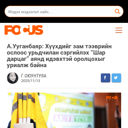
А.Ууганбаяр: Хүүхдийг зам тээврийн
ослоос урьдчилан сэргийлэх “Шар
дарцаг” аянд идэвхтэй оролцохыг
уриалж байна
Г.ОЮУНТУЯА
2025/11/13