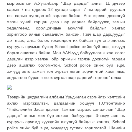
мэргэжилтэн А.Ууганбаяр “Шар дарцаг” аяныг 11 дүгээр
сарын 7-ны өдрөөс 12 дугаар сарын 7-ны өдрийг дуустал
нэг сарын хугацаатай зарлаж байна. Анх гэрлэн дохиогүй
явган хүний гарцан дээр шар дарцаг байрлуулж, замын
хөдөлгөөнд оролцогчдын аюулгүй байдлыг хангах
зорилгоор аяныг санаачилж байсан. Гэвч шар дарцгуудыг
авч явах, алга болох тохиолдол их байсан тул энэ жилээс
сургууль орчмын бүсэд School police хийж буй эцэг, эхчүүд
барьж ашиглаж байна. Мөн ААН-үүд байгууллагынхаа логог
дарцган дээр хэвлэн, ойр орчмын гэрлэн дохиогүй гарцан
дээр ашиглах боломжтой. School police хийж буй эцэг,
эхчүүд авто замын гол хүртэл явган зорчигчтой хамт явж,
хөдөлгөөн бүрэн зогсох хүртэл шар дарцгийг өргөнө” гэлээ.
Тээврийн цагдаагийн албаны Урьдчилан сэргийлэх хэлтсийн
ахлах мэргэжилтэн, цагдаагийн хошууч Г.Отгонтамир
“Нийслэлийн Засаг даргын Тамгын газраас санаачлан “Шар
дарцаг” аяныг жил бүр зохион байгуулдаг. Энэхүү аян нь
сургууль орчимд хүүхдийн аюулгүй байдлыг хангах, School
police хийж буй эцэг, эхчүүдэд туслах зорилготой. Шөнийн