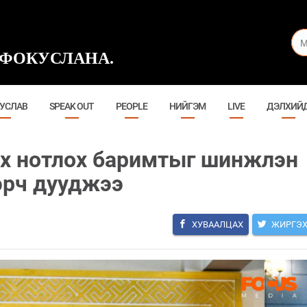
ФОКУСЛАНА.
УСЛАВ
SPEAK OUT
PEOPLE
НИЙГЭМ
LIVE
ДЭЛХИЙ
рх нотлох баримтыг шинжлэн
эрч дууджээ
ХУВААЛЦАХ
ЖИРГЭ