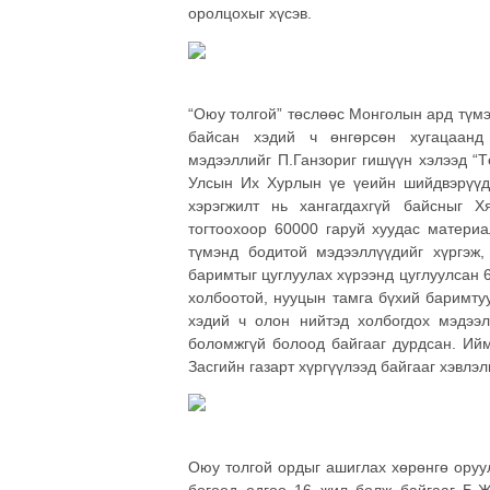
оролцохыг хүсэв.
“Оюу толгой” төслөөс Монголын ард түмэ
байсан хэдий ч өнгөрсөн хугацаан
мэдээллийг П.Ганзориг гишүүн хэлээд “Т
Улсын Их Хурлын үе үеийн шийдвэрүүд 
хэрэгжилт нь хангагдахгүй байсныг 
тогтоохоор 60000 гаруй хуудас матери
түмэнд бодитой мэдээллүүдийг хүргэж
баримтыг цуглуулах хүрээнд цуглуулсан 6
холбоотой, нууцын тамга бүхий баримту
хэдий ч олон нийтэд холбогдох мэдээл
боломжгүй болоод байгааг дурдсан. Ийм
Засгийн газарт хүргүүлээд байгааг хэвлэ
Оюу толгой ордыг ашиглах хөрөнгө оруу
бөгөөд өдгөө 16 жил болж байгааг Б.Ж