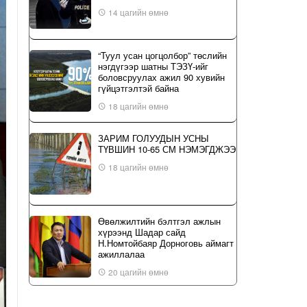
14 цагийн өмнө
“Туул усан цогцолбор” төслийн
нэгдүгээр шатны ТЭЗҮ-ийг
боловсруулах ажил 90 хувийн
гүйцэтгэлтэй байна
18 цагийн өмнө
ЗАРИМ ГОЛУУДЫН УСНЫ
ТҮВШИН 10-65 СМ НЭМЭГДЖЭЭ
18 цагийн өмнө
Өвөлжилтийн бэлтгэл ажлын
хүрээнд Шадар сайд
Н.Номтойбаяр Дорноговь аймагт
ажиллалаа
20 цагийн өмнө
ҮЙЛ ЯВДАЛ: Нийслэлийн ИТХ-