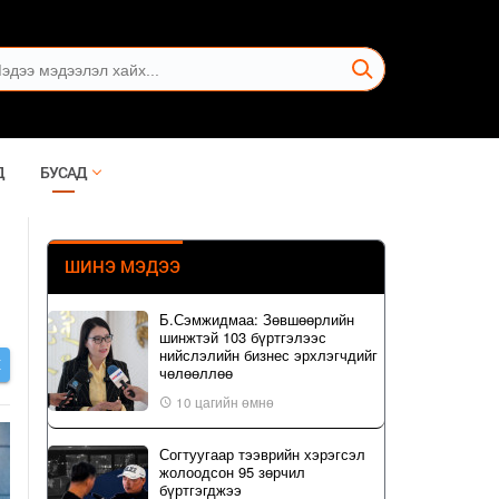
Д
БУСАД
ШИНЭ МЭДЭЭ
Б.Сэмжидмаа: Зөвшөөрлийн
шинжтэй 103 бүртгэлээс
нийслэлийн бизнес эрхлэгчдийг
Х
чөлөөллөө
10 цагийн өмнө
Согтуугаар тээврийн хэрэгсэл
жолоодсон 95 зөрчил
бүртгэгджээ