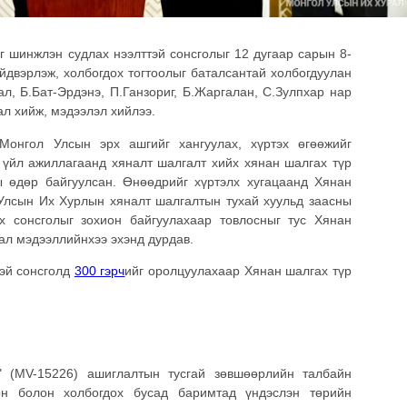
г шинжлэн судлах нээлттэй сонсголыг 12 дугаар сарын 8-
йдвэрлэж, холбогдох тогтоолыг баталсантай холбогдуулан
, Б.Бат-Эрдэнэ, П.Ганзориг, Б.Жаргалан, С.Зулпхар нар
ал хийж, мэдээлэл хийлээ.
Монгол Улсын эрх ашгийг хангуулах, хүртэх өгөөжийг
, үйл ажиллагаанд хяналт шалгалт хийх хянан шалгах түр
 өдөр байгуулсан. Өнөөдрийг хүртэлх хугацаанд Хянан
Улсын Их Хурлын хяналт шалгалтын тухай хуульд заасны
х сонсголыг зохион байгуулахаар товлосныг тус Хянан
ал мэдээллийнхээ эхэнд дурдав.
эй сонсголд
300 гэрч
ийг оролцуулахаар Хянан шалгах түр
й" (MV-15226) ашиглалтын тусгай зөвшөөрлийн талбайн
сон болон холбогдох бусад баримтад үндэслэн төрийн