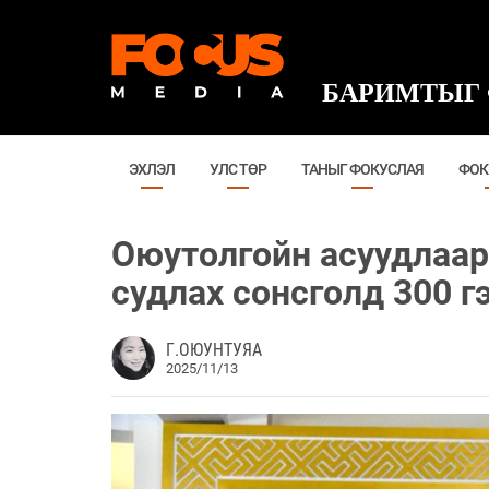
БАРИМТЫГ 
ЭХЛЭЛ
УЛС ТӨР
ТАНЫГ ФОКУСЛАЯ
ФОК
Оюутолгойн асуудлаа
судлах сонсголд 300 г
Г.ОЮУНТУЯА
2025/11/13