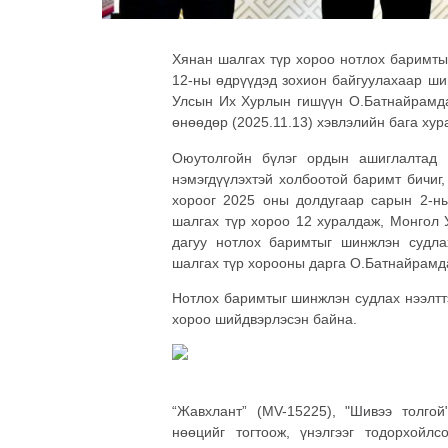
Хянан шалгах түр хороо нотлох баримты
12-ны өдрүүдэд зохион байгуулахаар ши
Улсын Их Хурлын гишүүн О.Батнайрамдал
өнөөдөр (2025.11.13) хэвлэлийн бага хур
Оюутолгойн бүлэг ордын ашиглалтад 
нэмэгдүүлэхтэй холбоотой баримт бичиг
хороог 2025 оны долдугаар сарын 2-ны
шалгах түр хороо 12 хуралдаж, Монгол 
дагуу нотлох баримтыг шинжлэн судла
шалгах түр хорооны дарга О.Батнайрамд
Нотлох баримтыг шинжлэн судлах нээлтт
хороо шийдвэрлэсэн байна.
“Жавхлант” (MV-15225), "Шивээ толго
нөөцийг тогтоож, үнэлгээг тодорхойл