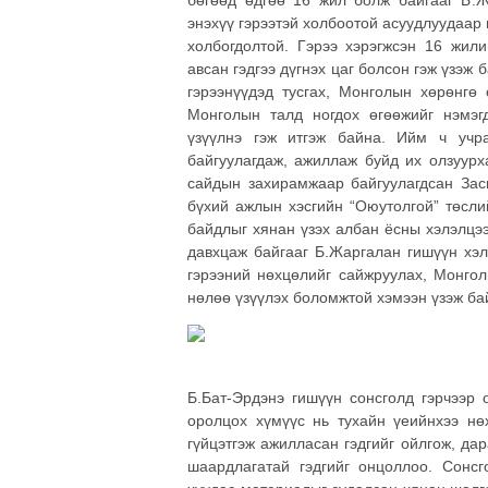
энэхүү гэрээтэй холбоотой асуудлуудаар 
холбогдолтой. Гэрээ хэрэгжсэн 16 жил
авсан гэдгээ дүгнэх цаг болсон гэж үзэж
гэрээнүүдэд тусгах, Монголын хөрөнгө
Монголын талд ногдох өгөөжийг нэмэг
үзүүлнэ гэж итгэж байна. Ийм ч учр
байгуулагдаж, ажиллаж буйд их олзуурх
сайдын захирамжаар байгуулагдсан Зас
бүхий ажлын хэсгийн “Оюутолгой” төсли
байдлыг хянан үзэх албан ёсны хэлэлцэ
давхцаж байгааг Б.Жаргалан гишүүн хэл
гэрээний нөхцөлийг сайжруулах, Монгол
нөлөө үзүүлэх боломжтой хэмээн үзэж б
Б.Бат-Эрдэнэ гишүүн сонсголд гэрчээр 
оролцох хүмүүс нь тухайн үеийнхээ н
гүйцэтгэж ажилласан гэдгийг ойлгож, да
шаардлагатай гэдгийг онцоллоо. Сонс