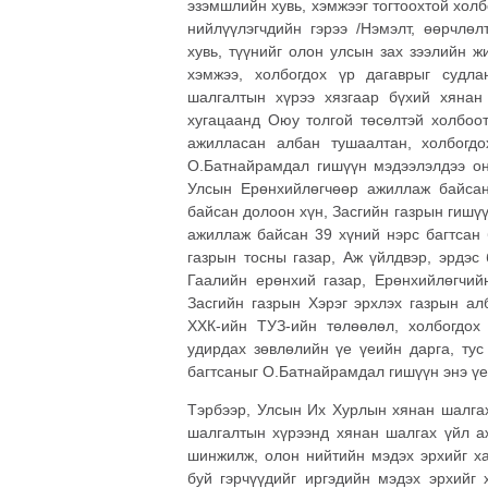
эзэмшлийн хувь, хэмжээг тогтоохтой холб
нийлүүлэгчдийн гэрээ /Нэмэлт, өөрчлөл
хувь, түүнийг олон улсын зах зээлийн ж
хэмжээ, холбогдох үр дагаврыг судла
шалгалтын хүрээ хязгаар бүхий хяна
хугацаанд Оюу толгой төсөлтэй холбоот
ажилласан албан тушаалтан, холбогдо
О.Батнайрамдал гишүүн мэдээлэлдээ он
Улсын Ерөнхийлөгчөөр ажиллаж байса
байсан долоон хүн, Засгийн газрын гишү
ажиллаж байсан 39 хүний нэрс багтсан 
газрын тосны газар, Аж үйлдвэр, эрдэс
Гаалийн ерөнхий газар, Ерөнхийлөгчий
Засгийн газрын Хэрэг эрхлэх газрын ал
ХХК-ийн ТУЗ-ийн төлөөлөл, холбогдох
удирдах зөвлөлийн үе үеийн дарга, тус
багтсаныг О.Батнайрамдал гишүүн энэ үе
Тэрбээр, Улсын Их Хурлын хянан шалгах
шалгалтын хүрээнд хянан шалгах үйл аж
шинжилж, олон нийтийн мэдэх эрхийг ха
буй гэрчүүдийг иргэдийн мэдэх эрхийг 