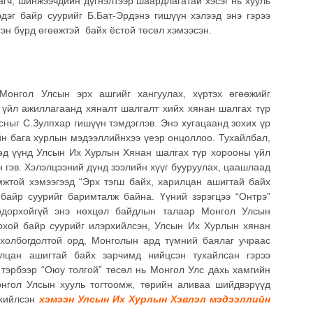
гч, шинжээчдийн дүгнэлтээр шаардлагатай хэсэг нь хууль
дэг байр суурийг Б.Бат-Эрдэнэ гишүүн хэлээд энэ гэрээ
эн бүрд өгөөжтэй байх ёстой төсөл хэмээсэн.
Монгол Улсын эрх ашгийг хангуулах, хүртэх өгөөжийг
, үйл ажиллагаанд хяналт шалгалт хийх хянан шалгах түр
сныг С.Зулпхар гишүүн тэмдэглэв. Энэ хугацаанд зохих үр
йн бага хурлын мэдээллийнхээ үеэр онцоллоо. Тухайлбал,
өөд үүнд Улсын Их Хурлын Хянан шалгах түр хорооны үйл
 гэв. Хэлэлцээний дүнд зээлийн хүүг бууруулах, цаашлаад
жтой хэмээгээд “Эрх тэгш байх, харилцан ашигтай байх
байр суурийг баримталж байна. Үүний зэрэгцээ “Онтрэ”
Тодорхойгүй энэ нөхцөл байдлын талаар Монгол Улсын
рхой байр суурийг илэрхийлсэн, Улсын Их Хурлын хянан
 холбогдолтой орд, Монголын ард түмний баялаг учраас
илцан ашигтай байх зарчимд нийцсэн тухайлсан гэрээ
н тэрбээр “Оюу толгой” төсөл нь Монгол Улс дахь хамгийн
онгол Улсын хууль тогтоомж, төрийн аливаа шийдвэрүүд
рхийлсэн
хэмээн Улсын Их Хурлын Хэвлэл мэдээллийн