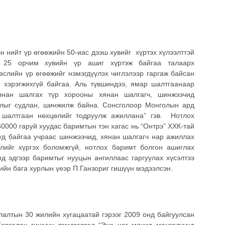
н нийт үр өгөөжийн 50-иас дээш хувийг хүртэх хүлээлттэй
д 25 орчим хувийн үр ашиг хүртэж байгаа талаарх
өслийн үр өгөөжийг нэмэгдүүлэх чиглэлээр гаргаж байсан
хэрэгжихгүй байгаа. Аль түвшиндээ, ямар шалтгаанаар
Хянан шалгах түр хорооны хянан шалгагч, шинжээчид
алыг судлан, шинжилж байна. Сонсголоор Монголын ард
, шалтгаан нөхцөлийг тодруулж ажиллана” гэв. Нотлох
0000 гаруй хуудас баримтын тэн хагас нь “Онтрэ” ХХК-тай
уд байгаа учраас шинжээчид, хянан шалгагч нар ажиллах
лийг хүргэх боломжгүй, нотлох баримт болгон ашиглах
д эдгээр баримтыг нууцын ангиллаас гаргуулах хүсэлтээ
лийн бага хурлын үеэр П.Ганзориг гишүүн мэдээлсэн.
лалтын 30 жилийн хугацаатай гэрээг 2009 онд байгуулсан
аргалан гишүүн тэмдэглээд “Энэ цаг мөчид монголчууд