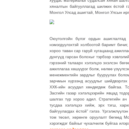
хуудас материалыг судалсан хянан шалга
хяналтын байгууллагад шилжих ёстой гэ
Монгол Улсад ашигтай, Монгол Улсын ирг
Оюутолгойн бүлэг ордын ашиглалтад 
нэмэгдүүлэхтэй холбоотой баримт бичиг
хороо таван сар гаруй хугацаанд ажилла
дүнгүүд гарсан болохыг тэрбээр хэвлэли
гэрээний талаарх хэлэлцээ эхэлсэн бөг
ажиллагаа хөшүүрэг болж, нөлөө үзүүлсэн
менежментийн зардлыг бууруулах болом
зарчмын хүрээнд асуудлыг шийдвэрлэх 
ХХК-ийн асуудал хөндөгдөж байгаа. 
Засгийн газар хэлэлцээрийн явцад тодо
шалгах түр хороо адил. Стратегийн ач
тусдаа хэлэлцээ хийж, эрх тэгш, хар
байгуулагдах ёстой” гэлээ. Үргэлжлүүлэ
том төсөл, хөрөнгө оруулалт бөгөөд М
хэрэгждэг байхыг чухалчилж буйгаа илэ