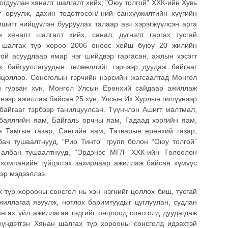
огдуулан хяналт шалгалт хийх; "Оюу толгой" ХХК-ийн Хувь
т оруулж, дахин тодотгосон/-ний санхүүжилтийн хүүгийн
ишигт нийцүүлэн бууруулах талаар авч хэрэгжүүлсэн арга
н хяналт шалгалт хийх, санал, дүгнэлт гаргах тусгай
н шалгах түр хороо 2006 оноос хойш буюу 20 жилийн
ой асуудлаар ямар нэг шийдвэр гаргасан, ажлын хэсэгт
х байгууллагуудын төлөөллийг гэрчээр дуудаж байгааг
цоллоо. Сонсголын гэрчийн нэрсийн жагсаалтад Монгол
н гурван хүн, Монгол Улсын Ерөнхий сайдаар ажиллаж
үнээр ажиллаж байсан 25 хүн, Улсын Их Хурлын гишүүнээр
байгааг тэрбээр танилцуулсан. Түүнчлэн Ашигт малтмал,
 баялгийн яам, Байгаль орчны яам, Гадаад хэргийн яам,
н Тамгын газар, Сангийн яам, Татварын ерөнхий газар,
бан тушаалтнууд, “Рио Тинто” групп болон “Оюу толгой”
 албан тушаалтнууд, “Эрдэнэс МГЛ” ХХК-ийн Төлөөлөн
 компанийн гүйцэтгэх захирлаар ажиллаж байсан хүмүүс
эр мэдээллээ.
 түр хорооны сонсгол нь хэн нэгнийг цоллох биш, тусгай
иллагаа явуулж, нотлох баримтуудыг цуглуулан, судлан
нгах үйл ажиллагаа гэдгийг онцлоод сонсголд дуудагдаж
хүндэтгэн Хянан шалгах түр хорооны сонсголд идэвхтэй