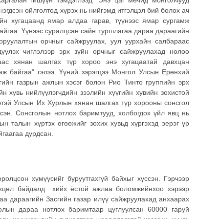
нэгдсэн ойлголтод хүрэх нь нийгэмд итгэлцэл бий болох ач
ийн хугацаанд ямар алдаа гарав, түүнээс ямар сургамж
 байгаа. Үүнээс суралцсан сайн туршлагаа дараа дараагийн
 оруулалтын орчныг сайжруулах, уул уурхайн салбараас
дүүлэх чиглэлээр эрх зүйн орчныг сайжруулахад нөлөө
аас хянан шалгах түр хороо энэ хугацаатай давхцан
аж байгаа” гэлээ. Үүний зэрэгцээ Монгол Улсын Ерөнхий
гийн газрын ажлын хэсэг болон Рио Тинто группийн эрх
йн хувь нийлүүлэгчдийн зээлийн хүүгийн хувийн зохистой
этэй Улсын Их Хурлын хянан шалгах түр хорооны сонсгол
сэн. Сонсголын нотлох баримтууд, холбогдох үйл явц нь
ын талын хүртэх өгөөжийг зохих хувьд хүргэхэд эерэг үр
айгаагаа дурдсан.
оролцсон хүмүүсийг буруутгахгүй байхыг хүссэн. Гэрчээр
өхцөл байдалд хийх ёстой ажлаа боломжийнхоо хэрээр
раа дараагийн Засгийн газар илүү сайжруулахад анхаарах
голын дараа нотлох баримтаар цуглуулсан 60000 гаруй