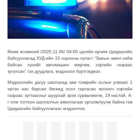
Өнөө өглөөний /2025.11.06/ 04:00 цагийн орчим Цагдаагийн
байгууллагад ХУД-ийн 15 хорооны нутагт “Замын ажил хийж
байсан хүнийг автомашин мөргөж, хэргийн газраас
зугатсан” гэх дуудлага, мэдээлэл бүртгэгджээ.
Мэдээллийн дагуу шалгахад зам тээврийн ослын улмаас 1
иргэн нас барсан бөгөөд осол гаргасан жолооч хэргийн
газраас зугтаасныг шуурхай эрэн сурвалжилж, 19 настай, А-
г олж тогтоон шалгалтын ажиллагааг үргэлжлүүлж байна гэж
Цагдаагийн байгууллагаас мэдээллээ.