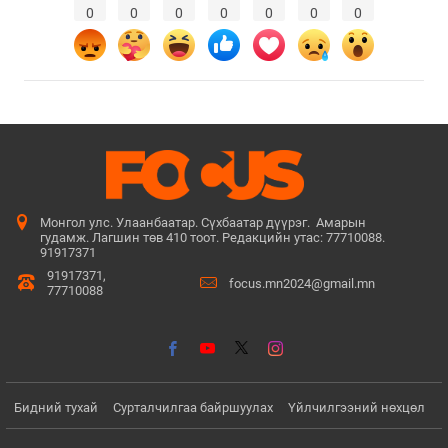
0
0
0
0
0
0
0
Монгол улс. Улаанбаатар. Сүхбаатар дүүрэг. Амарын
гудамж. Лагшин төв 410 тоот. Редакцийн утас: 77710088.
91917371
91917371,
focus.mn2024@gmail.mn
77710088
Бидний тухай
Сурталчилгаа байршуулах
Үйлчилгээний нөхцөл