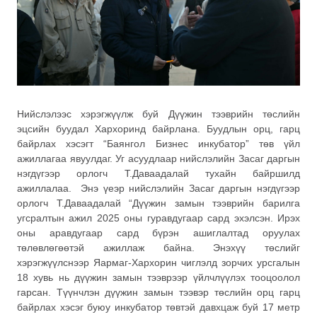
Нийслэлээс хэрэгжүүлж буй Дүүжин тээврийн төслийн
эцсийн буудал Хархоринд байрлана. Буудлын орц, гарц
байрлах хэсэгт “Баянгол Бизнес инкубатор” төв үйл
ажиллагаа явуулдаг. Уг асуудлаар нийслэлийн Засаг даргын
нэгдүгээр орлогч Т.Даваадалай тухайн байршилд
ажиллалаа. Энэ үеэр нийслэлийн Засаг даргын нэгдүгээр
орлогч Т.Даваадалай “Дүүжин замын тээврийн барилга
угсралтын ажил 2025 оны гуравдугаар сард эхэлсэн. Ирэх
оны аравдугаар сард бүрэн ашиглалтад оруулах
төлөвлөгөөтэй ажиллаж байна. Энэхүү төслийг
хэрэгжүүлснээр Яармаг-Хархорин чиглэлд зорчих урсгалын
18 хувь нь дүүжин замын тээврээр үйлчлүүлэх тооцоолол
гарсан. Түүнчлэн дүүжин замын тээвэр төслийн орц гарц
байрлах хэсэг буюу инкубатор төвтэй давхцаж буй 17 метр