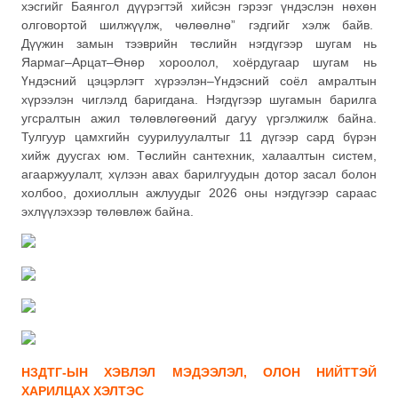
хэсгийг Баянгол дүүрэгтэй хийсэн гэрээг үндэслэн нөхөн
олговортой шилжүүлж, чөлөөлнө” гэдгийг хэлж байв.
Дүүжин замын тээврийн төслийн нэгдүгээр шугам нь
Яармаг–Арцат–Өнөр хороолол, хоёрдугаар шугам нь
Үндэсний цэцэрлэгт хүрээлэн–Үндэсний соёл амралтын
хүрээлэн чиглэлд баригдана. Нэгдүгээр шугамын барилга
угсралтын ажил төлөвлөгөөний дагуу үргэлжилж байна.
Тулгуур цамхгийн суурилуулалтыг 11 дүгээр сард бүрэн
хийж дуусгах юм. Төслийн сантехник, халаалтын систем,
агааржуулалт, хүлээн авах барилгуудын дотор засал болон
холбоо, дохиоллын ажлуудыг 2026 оны нэгдүгээр сараас
эхлүүлэхээр төлөвлөж байна.
НЗДТГ-ЫН ХЭВЛЭЛ МЭДЭЭЛЭЛ, ОЛОН НИЙТТЭЙ
ХАРИЛЦАХ ХЭЛТЭС