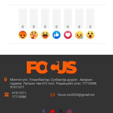
0
0
0
0
0
0
0
Монгол улс. Улаанбаатар. Сүхбаатар дүүрэг. Амарын
гудамж. Лагшин төв 410 тоот. Редакцийн утас: 77710088.
91917371
91917371,
focus.mn2024@gmail.mn
77710088