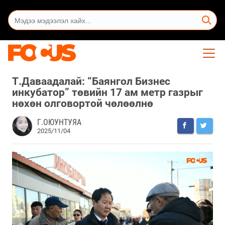
Т.Даваадалай: “Баянгол Бизнес
инкубатор” төвийн 17 ам метр газрыг
нөхөн олговортой чөлөөлнө
Г.ОЮУНТУЯА
2025/11/04