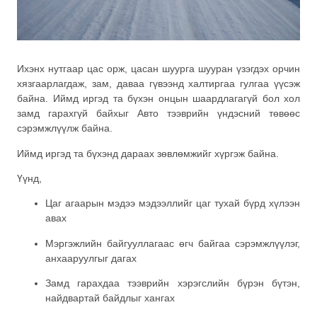
Ихэнх нутгаар цас орж, цасан шуурга шууран үзэгдэх орчин
хязгаарлагдаж, зам, даваа гүвээнд халтиргаа гулгаа үүсэж
байна. Иймд иргэд та бүхэн онцын шаардлагагүй бол хол
замд гарахгүй байхыг Авто тээврийн үндэсний төвөөс
сэрэмжлүүлж байна.
Иймд иргэд та бүхэнд дараах зөвлөмжийг хүргэж байна.
Үүнд,
Цаг агаарын мэдээ мэдээллийг цаг тухай бүрд хүлээн
авах
Мэргэжлийн байгууллагаас өгч байгаа сэрэмжлүүлэг,
анхааруулгыг дагах
Замд гарахдаа тээврийн хэрэгслийн бүрэн бүтэн,
найдвартай байдлыг хангах