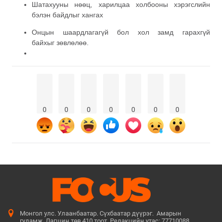
Шатахууны нөөц, харилцаа холбооны хэрэгслийн
бэлэн байдлыг хангах
Онцын шаардлагагүй бол хол замд гарахгүй
байхыг зөвлөлөө.
0
0
0
0
0
0
0
Монгол улс. Улаанбаатар. Сүхбаатар дүүрэг. Амарын
гудамж. Лагшин төв 410 тоот. Редакцийн утас: 77710088.