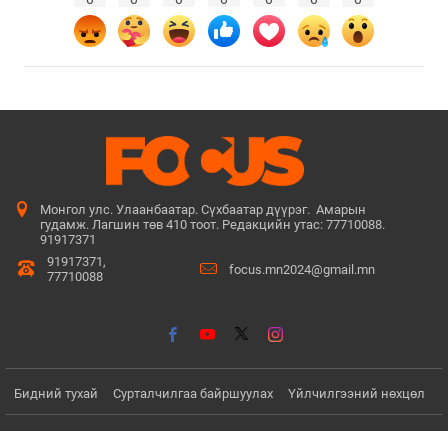
Монгол улс. Улаанбаатар. Сүхбаатар дүүрэг. Амарын
гудамж. Лагшин төв 410 тоот. Редакцийн утас: 77710088.
91917371
91917371,
focus.mn2024@gmail.mn
77710088
Бидний тухай
Сурталчилгаа байршуулах
Үйлчилгээний нөхцөл
© Since 2022 - 2026. Бүх эрх хуулиар хамгаалагдсан. Мэдээлэл