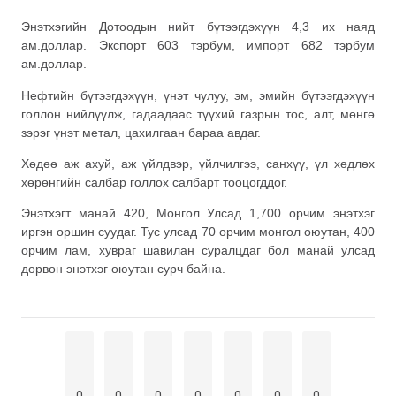
Энэтхэгийн Дотоодын нийт бүтээгдэхүүн 4,3 их наяд
ам.доллар. Экспорт 603 тэрбум, импорт 682 тэрбум
ам.доллар.
Нефтийн бүтээгдэхүүн, үнэт чулуу, эм, эмийн бүтээгдэхүүн
голлон нийлүүлж, гадаадаас түүхий газрын тос, алт, мөнгө
зэрэг үнэт метал, цахилгаан бараа авдаг.
Хөдөө аж ахуй, аж үйлдвэр, үйлчилгээ, санхүү, үл хөдлөх
хөрөнгийн салбар голлох салбарт тооцогддог.
Энэтхэгт манай 420, Монгол Улсад 1,700 орчим энэтхэг
иргэн оршин суудаг. Тус улсад 70 орчим монгол оюутан, 400
орчим лам, хувраг шавилан суралцдаг бол манай улсад
дөрвөн энэтхэг оюутан сурч байна.
0
0
0
0
0
0
0