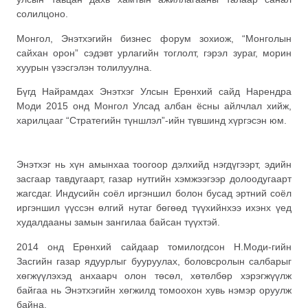
солилцоно.
Монгол, Энэтхэгийн бизнес форум зохиож, “Монголын
сайхан орон” сэдэвт урлагийн тоглолт, гэрэл зураг, морин
хуурын үзэсгэлэн толилуулна.
Бүгд Найрамдах Энэтхэг Улсын Ерөнхий сайд Нарендра
Моди 2015 онд Монгол Улсад албан ёсны айлчлал хийж,
харилцааг “Стратегийн түншлэл”-ийн түвшинд хүргэсэн юм.
Энэтхэг нь хүн амынхаа тоогоор дэлхийд нэгдүгээрт, эдийн
засгаар тавдугаарт, газар нутгийн хэмжээгээр долоодугаарт
жагсдаг. Индусийн соёл иргэншил болон бусад эртний соёл
иргэншил үүссэн өлгий нутаг бөгөөд түүхийнхээ ихэнх үед
худалдааны замын зангилаа байсан түүхтэй.
2014 онд Ерөнхий сайдаар томилогдсон Н.Моди-гийн
Засгийн газар ядуурлыг бууруулах, боловсролын салбарыг
хөгжүүлэхэд анхаарч олон төсөл, хөтөлбөр хэрэгжүүлж
байгаа нь Энэтхэгийн хөгжилд томоохон хувь нэмэр оруулж
байна.