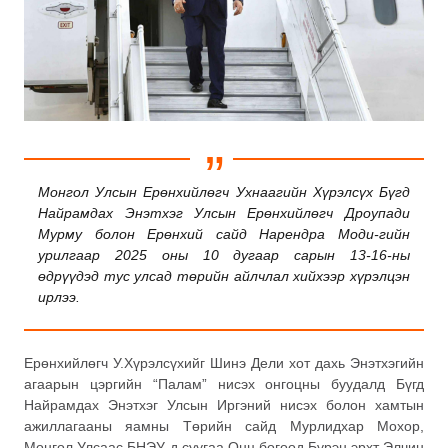
Монгол Улсын Ерөнхийлөгч Ухнаагийн Хүрэлсүх Бүгд
Найрамдах Энэтхэг Улсын Ерөнхийлөгч Дроупади
Мурму болон Ерөнхий сайд Нарендра Моди-гийн
урилгаар 2025 оны 10 дугаар сарын 13-16-ны
өдрүүдэд тус улсад төрийн айлчлал хийхээр хүрэлцэн
ирлээ.
Ерөнхийлөгч У.Хүрэлсүхийг Шинэ Дели хот дахь Энэтхэгийн
агаарын цэргийн “Палам” нисэх онгоцны буудалд Бүгд
Найрамдах Энэтхэг Улсын Иргэний нисэх болон хамтын
ажиллагааны яамны Төрийн сайд Мурлидхар Мохор,
Монгол Улсаас БНЭУ-д суугаа Онц бөгөөд Бүрэн эрхт Элчин