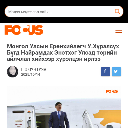
Монгол Улсын Ерөнхийлөгч У.Хүрэлсүх
Бүгд Найрамдах Энэтхэг Улсад төрийн
айлчлал хийхээр хүрэлцэн ирлээ
Г.ОЮУНТУЯА
2025/10/14