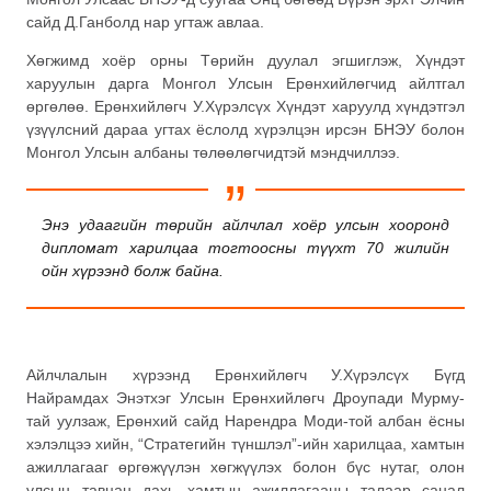
сайд Д.Ганболд нар угтаж авлаа.
Хөгжимд хоёр орны Төрийн дуулал эгшиглэж, Хүндэт
харуулын дарга Монгол Улсын Ерөнхийлөгчид айлтгал
өргөлөө. Ерөнхийлөгч У.Хүрэлсүх Хүндэт харуулд хүндэтгэл
үзүүлсний дараа угтах ёслолд хүрэлцэн ирсэн БНЭУ болон
Монгол Улсын албаны төлөөлөгчидтэй мэндчиллээ.
Энэ удаагийн төрийн айлчлал хоёр улсын хооронд
дипломат харилцаа тогтоосны түүхт 70 жилийн
ойн хүрээнд болж байна.
Айлчлалын хүрээнд Ерөнхийлөгч У.Хүрэлсүх Бүгд
Найрамдах Энэтхэг Улсын Ерөнхийлөгч Дроупади Мурму-
тай уулзаж, Ерөнхий сайд Нарендра Моди-той албан ёсны
хэлэлцээ хийн, “Стратегийн түншлэл”-ийн харилцаа, хамтын
ажиллагааг өргөжүүлэн хөгжүүлэх болон бүс нутаг, олон
улсын тавцан дахь хамтын ажиллагааны талаар санал