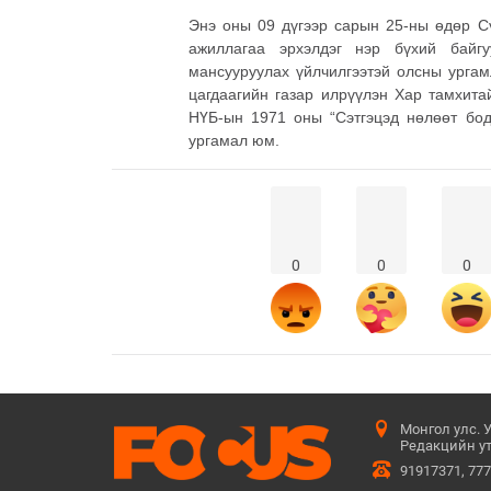
Энэ оны 09 дүгээр сарын 25-ны өдөр Сү
ажиллагаа эрхэлдэг нэр бүхий байг
мансууруулах үйлчилгээтэй олсны ургам
цагдаагийн газар илрүүлэн Хар тамхита
НҮБ-ын 1971 оны “Сэтгэцэд нөлөөт бод
ургамал юм.
0
0
0
Монгол улс. 
Редакцийн ут
91917371, 77