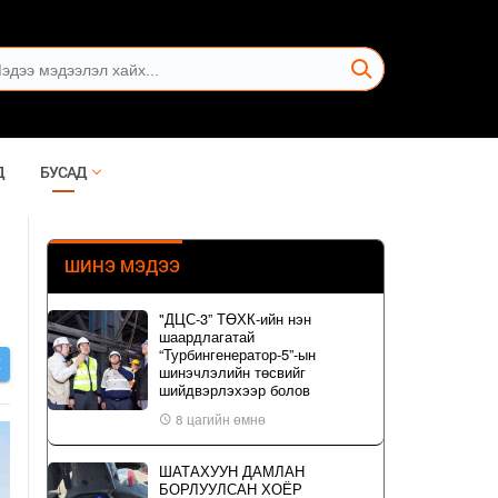
Д
БУСАД
ШИНЭ МЭДЭЭ
"ДЦС-3” ТӨХК-ийн нэн
шаардлагатай
“Турбингенератор-5”-ын
Х
шинэчлэлийн төсвийг
шийдвэрлэхээр болов
8 цагийн өмнө
ШАТАХУУН ДАМЛАН
БОРЛУУЛСАН ХОЁР