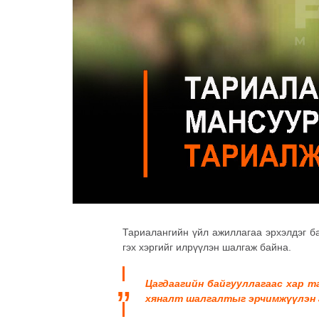
Тариалангийн үйл ажиллагаа эрхэлдэг б
гэх хэргийг илрүүлэн шалгаж байна.
Цагдаагийн байгууллагаас хар 
хяналт шалгалтыг эрчимжүүлэн 