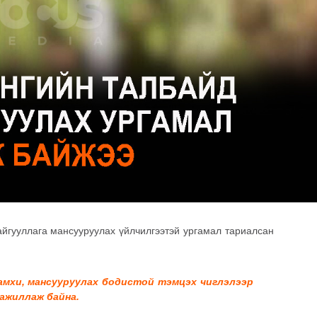
айгууллага мансууруулах үйлчилгээтэй ургамал тариалсан
тамхи, мансууруулах бодистой тэмцэх чиглэлээр
ажиллаж байна.