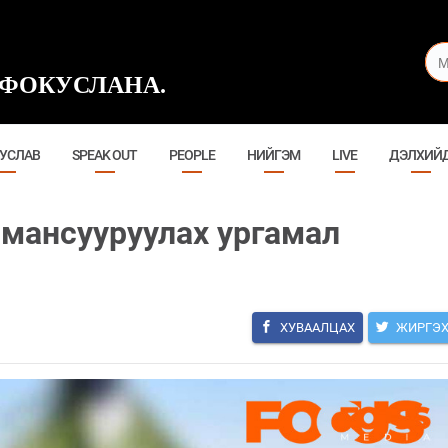
ФОКУСЛАНА.
УСЛАВ
SPEAK OUT
PEOPLE
НИЙГЭМ
LIVE
ДЭЛХИЙ
 мансууруулах ургамал
ХУВААЛЦАХ
ЖИРГЭ