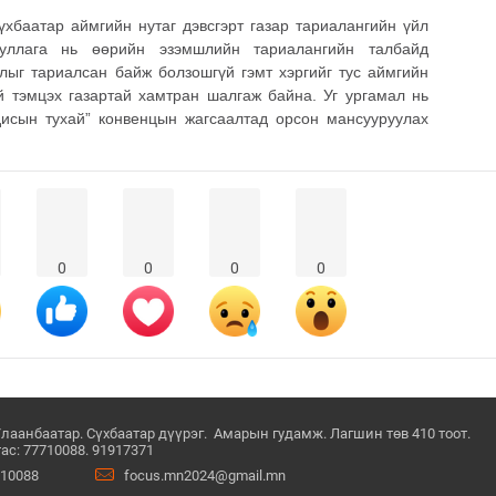
хбаатар аймгийн нутаг дэвсгэрт газар тариалангийн үйл
ууллага нь өөрийн эзэмшлийн тариалангийн талбайд
лыг тариалсан байж болзошгүй гэмт хэргийг тус аймгийн
й тэмцэх газартай хамтран шалгаж байна. Уг ургамал нь
исын тухай” конвенцын жагсаалтад орсон мансууруулах
0
0
0
0
Улаанбаатар. Сүхбаатар дүүрэг. Амарын гудамж. Лагшин төв 410 тоот.
ас: 77710088. 91917371
710088
focus.mn2024@gmail.mn