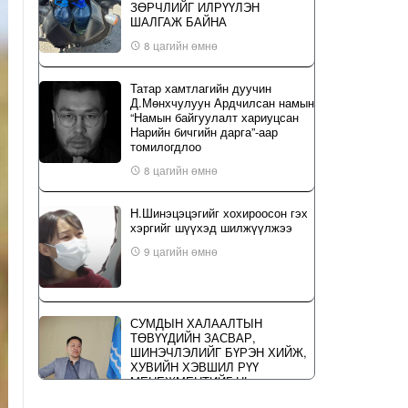
ЗӨРЧЛИЙГ ИЛРҮҮЛЭН
ШАЛГАЖ БАЙНА
8 цагийн өмнө
Татар хамтлагийн дуучин
Д.Мөнхчулуун Ардчилсан намын
“Намын байгуулалт хариуцсан
Нарийн бичгийн дарга”-аар
томилогдлоо
8 цагийн өмнө
Н.Шинэцэцэгийг хохироосон гэх
хэргийг шүүхэд шилжүүлжээ
9 цагийн өмнө
СУМДЫН ХАЛААЛТЫН
ТӨВҮҮДИЙН ЗАСВАР,
ШИНЭЧЛЭЛИЙГ БҮРЭН ХИЙЖ,
ХУВИЙН ХЭВШИЛ РҮҮ
МЕНЕЖМЕНТИЙГ НЬ
ШИЛЖҮҮЛСЭН ГЭДГИЙГ