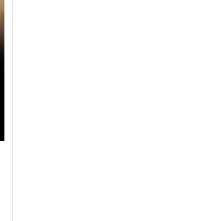
ОНЦОЛЛОО
9 цагийн өмнө
Б.Пүрэвдагва: Найман салбарын
103 үйлчилгээний бүртгэлийг
цуцалснаар бизнес эрхлэхэд
таатай нөхцөл бүрдэнэ
12 цагийн өмнө
Мотоциклтой эмэгтэйг мөргөсөн
автобусны жолоочийг ажлаас нь
чөлөөлжээ
13 цагийн өмнө
Хилчин байлдагч галын аюулаас
нэг өрх айлыг урьдчилан
сэргийлж, аварчээ.
15 цагийн өмнө
УИХ-ын дарга С.Бямбацогт