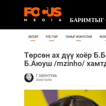
БАРИМТЫГ 
ЭХЛЭЛ
УЛС ТӨР
ТАНЫГ ФОКУСЛАЯ
ФОК
Төрсөн ах дүү хоёр Б.Б
Б.Аюуш /mzinho/ хамт
Г.ОЮУНТУЯА
2025/10/03