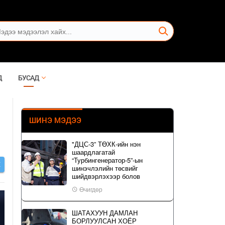
Д
БУСАД
ШИНЭ МЭДЭЭ
"ДЦС-3” ТӨХК-ийн нэн
шаардлагатай
“Турбингенератор-5”-ын
Х
шинэчлэлийн төсвийг
шийдвэрлэхээр болов
Өчигдөр
ШАТАХУУН ДАМЛАН
БОРЛУУЛСАН ХОЁР