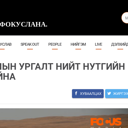
ФОКУСЛАНА.
УСЛАВ
SPEAK OUT
PEOPLE
НИЙГЭМ
LIVE
ДЭЛХИЙ
ЫН УРГАЛТ НИЙТ НУТГИЙН
ЙНА
ХУВААЛЦАХ
ЖИРГЭ