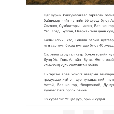
Цаг уурын байгууллагаас гаргасан бэлч
байдлаар нийт нутгийн 55 хувьд буюу Ар
Сэлэнгэ, Сүхбаатарын ихэнх, Баянхонгор
Увс, Ховд, Булган, Өвөрхангайн цөөн сум
Баян-Өлгий, Увс, Төвийн зарим нутгаар
нутгаар муу, бусад нутгаар буюу 40 хувьд
Салхины хурд тал хээр болон говийн нут
Дунд-Ус, Говь-Алтайн Бугат, Өмнөгов
хэмжээнд хүрч салхилсан байна.
Өнгөрсөн арав хоногт агаарын темпера
градусаар хүйтэн, хур тунадас нийт нут
Алтай, Баянхонгор, Өвөрхангай, Дунд
түүнээс бага орсон байна.
Эх сурвалж: Ус цаг уур, орчны судал