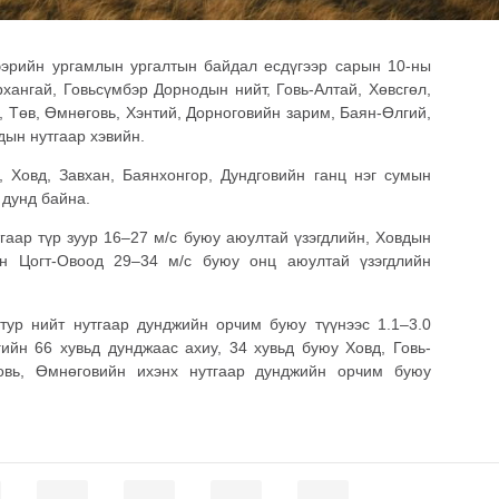
ээрийн ургамлын ургалтын байдал есдүгээр сарын 10-ны
хангай, Говьсүмбэр Дорнодын нийт, Говь-Алтай, Хөвсгөл,
, Төв, Өмнөговь, Хэнтий, Дорноговийн зарим, Баян-Өлгий,
дын нутгаар хэвийн.
, Ховд, Завхан, Баянхонгор, Дундговийн ганц нэг сумын
 дунд байна.
гаар түр зуур 16–27 м/с буюу аюултай үзэгдлийн, Ховдын
ийн Цогт-Овоод 29–34 м/с буюу онц аюултай үзэгдлийн
тур нийт нутгаар дунджийн орчим буюу түүнээс 1.1–3.0
гийн 66 хувьд дунджаас ахиу, 34 хувьд буюу Ховд, Говь-
говь, Өмнөговийн ихэнх нутгаар дунджийн орчим буюу