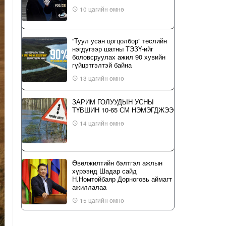
10 цагийн өмнө
“Туул усан цогцолбор” төслийн
нэгдүгээр шатны ТЭЗҮ-ийг
боловсруулах ажил 90 хувийн
гүйцэтгэлтэй байна
13 цагийн өмнө
ЗАРИМ ГОЛУУДЫН УСНЫ
ТҮВШИН 10-65 СМ НЭМЭГДЖЭЭ
14 цагийн өмнө
Өвөлжилтийн бэлтгэл ажлын
хүрээнд Шадар сайд
Н.Номтойбаяр Дорноговь аймагт
ажиллалаа
15 цагийн өмнө
ҮЙЛ ЯВДАЛ: Нийслэлийн ИТХ-