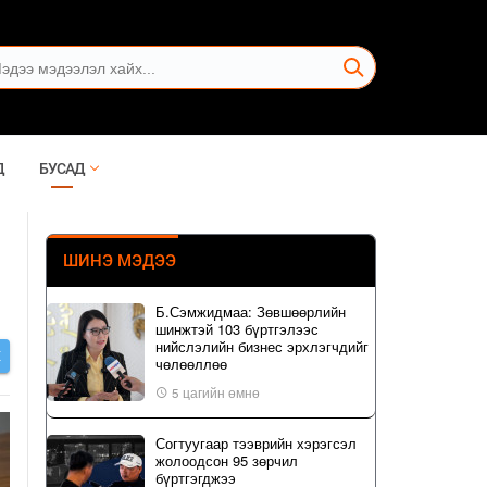
Д
БУСАД
ШИНЭ МЭДЭЭ
Б.Сэмжидмаа: Зөвшөөрлийн
шинжтэй 103 бүртгэлээс
нийслэлийн бизнес эрхлэгчдийг
Х
чөлөөллөө
5 цагийн өмнө
Согтуугаар тээврийн хэрэгсэл
жолоодсон 95 зөрчил
бүртгэгджээ