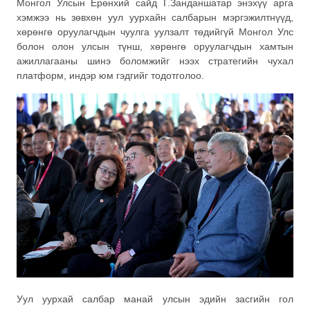
Монгол Улсын Ерөнхий сайд Г.Занданшатар энэхүү арга
хэмжээ нь зөвхөн уул уурхайн салбарын мэргэжилтнүүд,
хөрөнгө оруулагчдын чуулга уулзалт төдийгүй Монгол Улс
болон олон улсын түнш, хөрөнгө оруулагчдын хамтын
ажиллагааны шинэ боломжийг нээх стратегийн чухал
платформ, индэр юм гэдгийг тодотголоо.
Уул уурхай салбар манай улсын эдийн засгийн гол