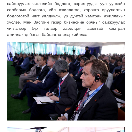
сайжруулах чиглэлийн бодлого, зорилтуудыг уул уурхайн
салбарын бодлого, үйл ажиллагаа, хөрөнгө оруулалтын
бодлоготой нягт уялдуулж, үр дүнтэй хамтран ажиллахыг
хүслээ. Мөн Засгийн газар бизнесийн орчныг сайжруулах
чиглэлээр бүх талаар харилцан ашигтай хамтран
ажиллахад бэлэн байгаагаа илэрхийллээ.