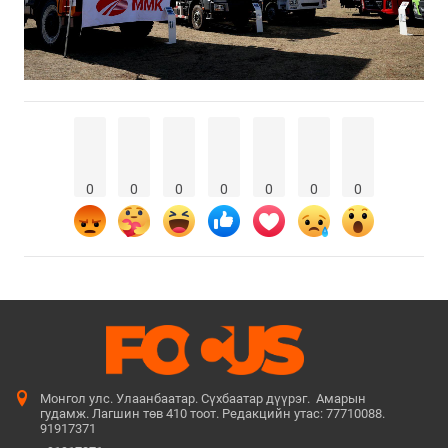
0
0
0
0
0
0
0
Монгол улс. Улаанбаатар. Сүхбаатар дүүрэг. Амарын
гудамж. Лагшин төв 410 тоот. Редакцийн утас: 77710088.
91917371