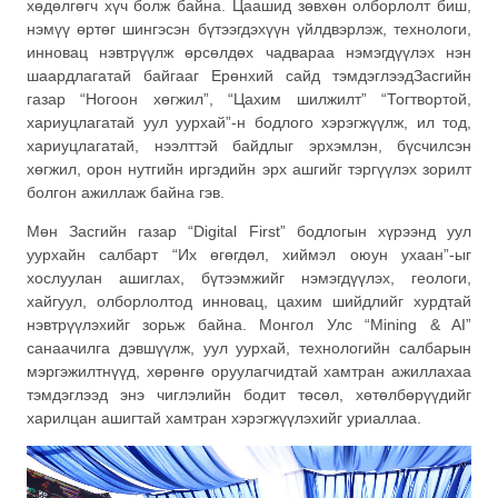
хөдөлгөгч хүч болж байна. Цаашид зөвхөн олборлолт биш,
нэмүү өртөг шингэсэн бүтээгдэхүүн үйлдвэрлэж, технологи,
инновац нэвтрүүлж өрсөлдөх чадвараа нэмэгдүүлэх нэн
шаардлагатай байгааг Ерөнхий сайд тэмдэглээдЗасгийн
газар “Ногоон хөгжил”, “Цахим шилжилт” “Тогтвортой,
хариуцлагатай уул уурхай”-н бодлого хэрэгжүүлж, ил тод,
хариуцлагатай, нээлттэй байдлыг эрхэмлэн, бүсчилсэн
хөгжил, орон нутгийн иргэдийн эрх ашгийг тэргүүлэх зорилт
болгон ажиллаж байна гэв.
Мөн Засгийн газар “Digital First” бодлогын хүрээнд уул
уурхайн салбарт “Их өгөгдөл, хиймэл оюун ухаан”-ыг
хослуулан ашиглах, бүтээмжийг нэмэгдүүлэх, геологи,
хайгуул, олборлолтод инновац, цахим шийдлийг хурдтай
нэвтрүүлэхийг зорьж байна. Монгол Улс “Mining & AI”
санаачилга дэвшүүлж, уул уурхай, технологийн салбарын
мэргэжилтнүүд, хөрөнгө оруулагчидтай хамтран ажиллахаа
тэмдэглээд энэ чиглэлийн бодит төсөл, хөтөлбөрүүдийг
харилцан ашигтай хамтран хэрэгжүүлэхийг уриаллаа.