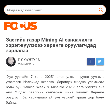
Засгийн газар Mining AI санаачилга
хэрэгжүүлэхээ хөрөнгө оруулагчдад
зарлалаа
Г.ОЮУНТУЯА
2025/09/12
“Уул уурхайн 7 хоног-2025” олон улсын чуулга уулзалт,
үзэсгэлэн Налайхад эхэллээ. Дөрөвдэх жилдээ уламжлал
болж буй “Mining Week & MinePro 2025” арга хэмжээ энэ
жил “Эрдэс баялгийн салбарын шинэ мөчлөг: Хөрөнгө
оруулалт ба хариуцлагатай уул уурхай” уриан дор болж
байна.