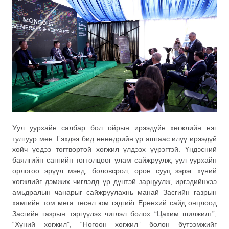
Уул уурхайн салбар бол ойрын ирээдүйн хөгжлийн нэг
тулгуур мөн. Гэхдээ бид өнөөдрийн үр ашгаас илүү ирээдүй
хойч үедээ тогтвортой хөгжил үлдээх үүрэгтэй. Үндэсний
баялгийн сангийн тогтолцоог улам сайжруулж, уул уурхайн
орлогоо эрүүл мэнд, боловсрол, орон сууц зэрэг хүний
хөгжлийг дэмжих чиглэлд үр дүнтэй зарцуулж, иргэдийнхээ
амьдралын чанарыг сайжруулахнь манай Засгийн газрын
хамгийн том мега төсөл юм гэдгийг Ерөнхий сайд онцлоод
Засгийн газрын тэргүүлэх чиглэл болох “Цахим шилжилт”,
“Хүний хөгжил”, “Ногоон хөгжил” болон бүтээмжийг