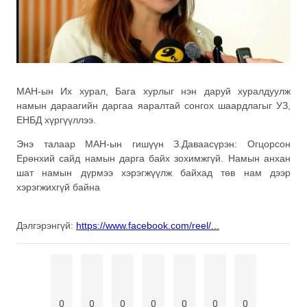
МАН-ын Их хурал, Бага хурлыг нэн даруй хуралдуулж
намын дараагийн даргаа яаралтай сонгох шаардлагыг УЗ,
ЕНБД хүргүүллээ.
Энэ талаар МАН-ын гишүүн З.Даваасүрэн: Огцорсон
Ерөнхий сайд намын дарга байх зохимжгүй. Намын анхан
шат намын дүрмээ хэрэгжүүлж байхад төв нам дээр
хэрэгжихгүй байна
Дэлгэрэнгүй:
https://www.facebook.com/reel/...
0
0
0
0
0
0
0