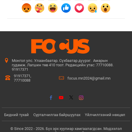
Монгол улс. Улаанбаатар. Сүхбаатар дүүрэг. Амарын
гудамж. Лагшин төв 410 тоот. Редакцийн утас: 77710088.
91917371
91917371,
focus.mn2024@gmail.mn
77710088
Бидний тухай
Сурталчилгаа байршуулах
Үйлчилгээний нөхцөл
© Since 2022 - 2026. Бүх эрх хуулиар хамгаалагдсан. Мэдээлэл