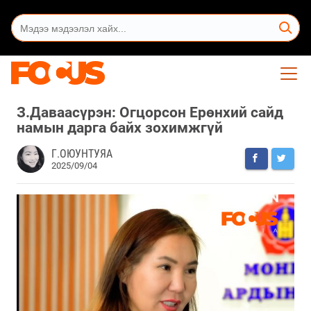
З.Даваасүрэн: Огцорсон Ерөнхий сайд
намын дарга байх зохимжгүй
Г.ОЮУНТУЯА
2025/09/04