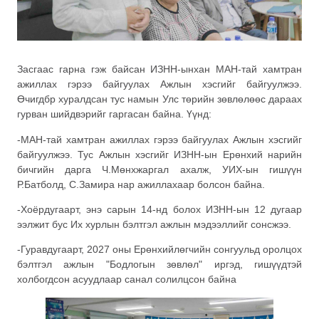
Засгаас гарна гэж байсан ИЗНН-ынхан МАН-тай хамтран
ажиллах гэрээ байгуулах Ажлын хэсгийг байгуулжээ.
Өчигдбр хуралдсан тус намын Улс төрийн зөвлөлөөс дараах
гурван шийдвэрийг гаргасан байна. Үүнд:
-МАН-тай хамтран ажиллах гэрээ байгуулах Ажлын хэсгийг
байгуулжээ. Тус Ажлын хэсгийг ИЗНН-ын Ерөнхий нарийн
бичгийн дарга Ч.Мөнхжаргал ахалж, УИХ-ын гишүүн
Р.Батболд, С.Замира нар ажиллахаар болсон байна.
-Хоёрдугаарт, энэ сарын 14-нд болох ИЗНН-ын 12 дугаар
ээлжит бус Их хурлын бэлтгэл ажлын мэдээллийг сонсжээ.
-Гуравдугаарт, 2027 оны Ерөнхийлөгчийн сонгуульд оролцох
бэлтгэл ажлын "Бодлогын зөвлөл" иргэд, гишүүдтэй
холбогдсон асуудлаар санал солилцсон байна