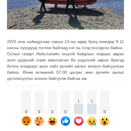
2025 оны наймдугаар сарын 13-ны өдөр буюу өчигдөр 9-11
насны хүүхдүүд тоглож байгаад нэг нь голд осолдсон байна.
Ослын газарт Нийслэлийн онцгой байдлын газраас аврах
анги шуурхай очиж ажилласан ба үндэсний аврах бригад
болон агаараас эрэн хайх эрлийн ажлыг зохион байгуулсан
байна. Өнөө өглөөний 07:00 цагаас мөн эрлийн ажлыг
үргэлжлүүлэн зохион байгуулж байгаа аж.
1
1
0
0
0
0
0