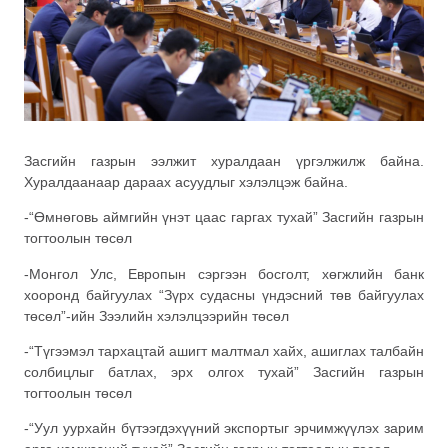
Засгийн газрын ээлжит хуралдаан үргэлжилж байна.
Хуралдаанаар дараах асуудлыг хэлэлцэж байна.
-“Өмнөговь аймгийн үнэт цаас гаргах тухай” Засгийн газрын
тогтоолын төсөл
-Монгол Улс, Европын сэргээн босголт, хөгжлийн банк
хооронд байгуулах “Зүрх судасны үндэсний төв байгуулах
төсөл”-ийн Зээлийн хэлэлцээрийн төсөл
-“Түгээмэл тархацтай ашигт малтмал хайх, ашиглах талбайн
солбицлыг батлах, эрх олгох тухай” Засгийн газрын
тогтоолын төсөл
-“Уул уурхайн бүтээгдэхүүний экспортыг эрчимжүүлэх зарим