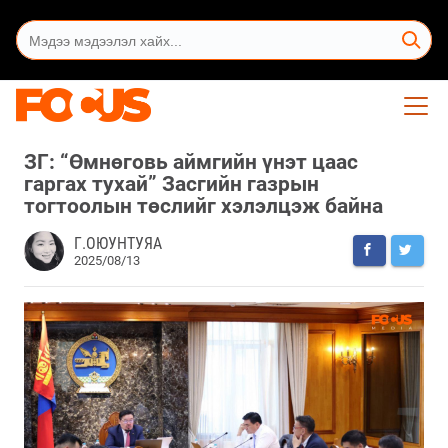
ЗГ: “Өмнөговь аймгийн үнэт цаас
гаргах тухай” Засгийн газрын
тогтоолын төслийг хэлэлцэж байна
Г.ОЮУНТУЯА
2025/08/13