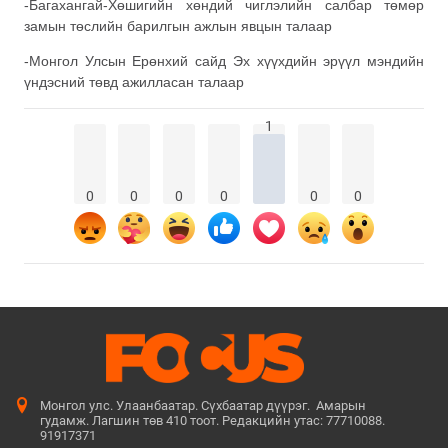
-Багахангай-Хөшигийн хөндий чиглэлийн салбар төмөр
замын төслийн барилгын ажлын явцын талаар
-Монгол Улсын Ерөнхий сайд Эх хүүхдийн эрүүл мэндийн
үндэсний төвд ажилласан талаар
1
0
0
0
0
0
0
Монгол улс. Улаанбаатар. Сүхбаатар дүүрэг. Амарын
гудамж. Лагшин төв 410 тоот. Редакцийн утас: 77710088.
91917371