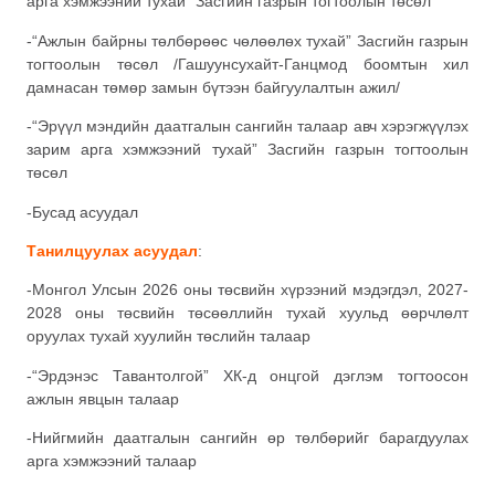
арга хэмжээний тухай” Засгийн газрын тогтоолын төсөл
-“Ажлын байрны төлбөрөөс чөлөөлөх тухай” Засгийн газрын
тогтоолын төсөл /Гашуунсухайт-Ганцмод боомтын хил
дамнасан төмөр замын бүтээн байгуулалтын ажил/
-“Эрүүл мэндийн даатгалын сангийн талаар авч хэрэгжүүлэх
зарим арга хэмжээний тухай” Засгийн газрын тогтоолын
төсөл
-Бусад асуудал
Танилцуулах асуудал
:
-Монгол Улсын 2026 оны төсвийн хүрээний мэдэгдэл, 2027-
2028 оны төсвийн төсөөллийн тухай хуульд өөрчлөлт
оруулах тухай хуулийн төслийн талаар
-“Эрдэнэс Тавантолгой” ХК-д онцгой дэглэм тогтоосон
ажлын явцын талаар
-Нийгмийн даатгалын сангийн өр төлбөрийг барагдуулах
арга хэмжээний талаар