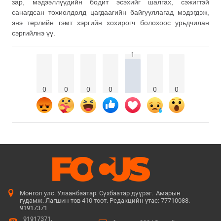
зар, мэдээллүүдийн бодит эсэхийг шалгах, сэжигтэй
санагдсан тохиолдолд цагдаагийн байгууллагад мэдэгдэж,
энэ төрлийн гэмт хэргийн хохирогч болохоос урьдчилан
сэргийлнэ үү.
1
0
0
0
0
0
0
Монгол улс. Улаанбаатар. Сүхбаатар дүүрэг. Амарын
гудамж. Лагшин төв 410 тоот. Редакцийн утас: 77710088.
91917371
91917371,