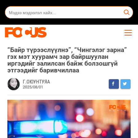
“Байр түрээслүүлнэ”, “Чингэлэг зарна”
гэх мэт хуурамч зар байршуулан
иргэдийг залилсан байж болзошгүй
этгээдийг баривчиллаа
Г.ОЮУНТУЯА
2025/08/01