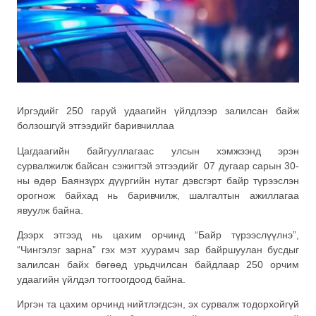
Иргэдийг 250 гаруй удаагийн үйлдлээр залилсан байж
болзошгүй этгээдийг баривчиллаа
Цагдаагийн байгууллагаас улсын хэмжээнд эрэн
сурвалжилж байсан сэжигтэй этгээдийг 07 дугаар сарын 30-
ны өдөр Баянзүрх дүүргийн нутаг дэвсгэрт байр түрээслэн
орогнож байхад нь баривчилж, шалгалтын ажиллагаа
явуулж байна.
Дээрх этгээд нь цахим орчинд “Байр түрээслүүлнэ”,
“Чингэлэг зарна” гэх мэт хуурамч зар байршуулан бусдыг
залилсан байх бөгөөд урьдчилсан байдлаар 250 орчим
удаагийн үйлдэл тогтоогдоод байна.
Иргэн та цахим орчинд нийтлэгдсэн, эх сурвалж тодорхойгүй