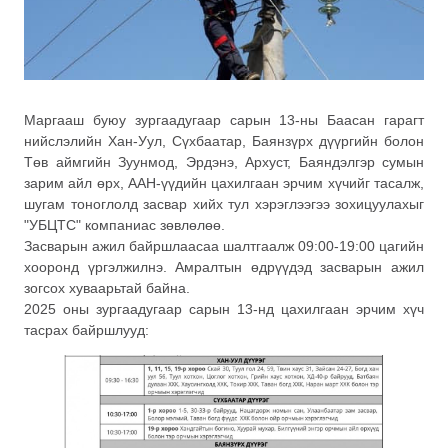
Маргааш буюу зургаадугаар сарын 13-ны Баасан гарагт
нийслэлийн Хан-Уул, Сүхбаатар, Баянзүрх дүүргийн болон
Төв аймгийн Зуунмод, Эрдэнэ, Архуст, Баяндэлгэр сумын
зарим айл өрх, ААН-үүдийн цахилгаан эрчим хүчийг тасалж,
шугам тоноглолд засвар хийх тул хэрэглээгээ зохицуулахыг
"УБЦТС" компаниас зөвлөлөө.
Засварын ажил байршлаасаа шалтгаалж 09:00-19:00 цагийн
хооронд үргэлжилнэ. Амралтын өдрүүдэд засварын ажил
зогсох хуваарьтай байна.
2025 оны зургаадугаар сарын 13-нд цахилгаан эрчим хүч
тасрах байршлууд: