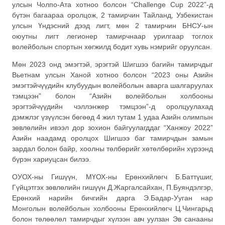
улсын Чолпо-Ата хотноо болсон “Challenge Cup 2022”-д
бүтэн багаараа оролцож, 2 тамирчин Тайланд, Узбекистан
улсын Үндэсний дээд лигт, мөн 2 тамирчин БНСУ-ын
оюутны лигт легионер тамирчнаар урилгаар тоглох
волейболын спортын хөгжилд бодит хувь нэмрийг оруулсан.
Мөн 2023 онд эмэгтэй, эрэгтэй Шигшээ багийн тамирчдыг
Вьетнам улсын Ханой хотноо болсон “2023 оны Азийн
эмэгтэйчүүдийн клубуудын волейболын аварга шалгаруулах
тэмцээн” болон “Азийн волейболын холбооны
эрэгтэйчүүдийн чэллэнжер тэмцээн”-д оролцуулахад
дэмжлэг үзүүлсэн бөгөөд 4 жил тутам 1 удаа Азийн олимпын
зөвлөлийн ивээл дор зохион байгуулагддаг “Ханжоу 2022”
Азийн наадамд оролцох Шигшээ баг тамирчдын замын
зардал болон байр, хоолны төлбөрийг хөтөлбөрийн хүрээнд
бүрэн хариуцсан билээ.
ОУОХ-ны Гишүүн, МҮОХ-ны Ерөнхийлөгч Б.Баттүшиг,
Гүйцэтгэх зөвлөлийн гишүүн Д.Жаргалсайхан, П.Буяндэлгэр,
Ерөнхий нарийн бичгийн дарга Э.Бадар-Ууган нар
Монголын волейболын холбооны Ерөнхийлөгч Ц.Чингарьд
болон төлөөлөл тамирчдыг хүлээн авч уулзан Эв санааны