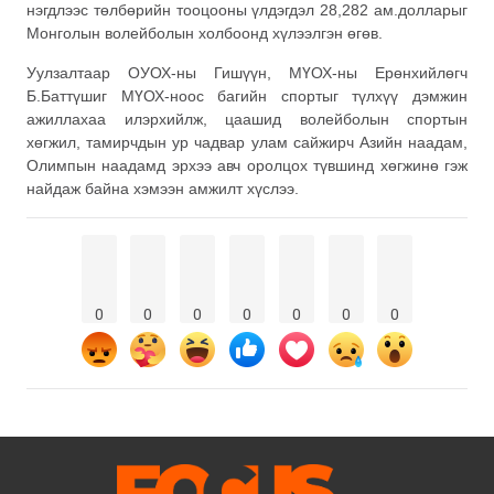
нэгдлээс төлбөрийн тооцооны үлдэгдэл 28,282 ам.долларыг
Монголын волейболын холбоонд хүлээлгэн өгөв.
Уулзалтаар ОУОХ-ны Гишүүн, МҮОХ-ны Ерөнхийлөгч
Б.Баттүшиг МҮОХ-ноос багийн спортыг түлхүү дэмжин
ажиллахаа илэрхийлж, цаашид волейболын спортын
хөгжил, тамирчдын ур чадвар улам сайжирч Азийн наадам,
Олимпын наадамд эрхээ авч оролцох түвшинд хөгжинө гэж
найдаж байна хэмээн амжилт хүслээ.
0
0
0
0
0
0
0