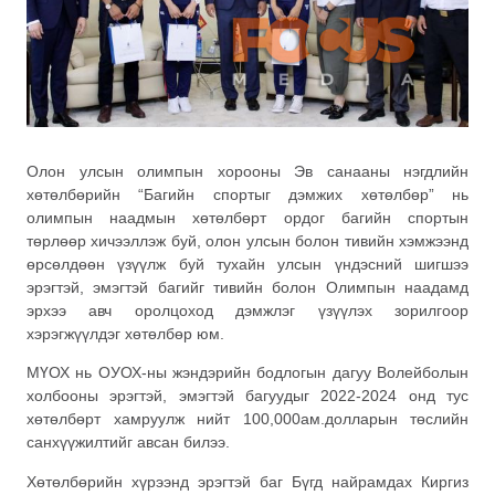
Олон улсын олимпын хорооны Эв санааны нэгдлийн
хөтөлбөрийн “Багийн спортыг дэмжих хөтөлбөр” нь
олимпын наадмын хөтөлбөрт ордог багийн спортын
төрлөөр хичээллэж буй, олон улсын болон тивийн хэмжээнд
өрсөлдөөн үзүүлж буй тухайн улсын үндэсний шигшээ
эрэгтэй, эмэгтэй багийг тивийн болон Олимпын наадамд
эрхээ авч оролцоход дэмжлэг үзүүлэх зорилгоор
хэрэгжүүлдэг хөтөлбөр юм.
МҮОХ нь ОУОХ-ны жэндэрийн бодлогын
дагуу Волейболын
холбооны эрэгтэй, эмэгтэй багуудыг 2022-2024 онд тус
хөтөлбөрт хамруулж нийт 100,000ам.долларын төслийн
санхүүжилтийг авсан билээ.
Хөтөлбөрийн хүрээнд эрэгтэй баг Бүгд найрамдах Киргиз