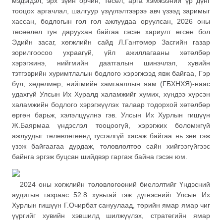
мэдэгдэл, эрх зүйн орчин, төсөл, арга хэмжээний үр дүнг
тооцох аргачлал, шалгуур үзүүлэлтээрээ авч үзээд заримыг
хассан, бодлогын гол гол ажлуудаа оруулсан, 2026 оны
төсөөлөл тун даруухан байгаа гэсэн хариулт өгсөн бол
Эдийн засаг, хөгжлийн сайд Л.Гантөмөр Засгийн газар
зорилгоосоо ухраагүй, үйл ажиллагааны хөтөлбөр
хэрэгжинэ, нийгмийн даатгалын шинэчлэл, хувийн
тэтгэврийн хуримтлалын бодлого хэрэгжээд явж байгаа, Гэр
бүл, хөдөлмөр, нийгмийн хамгааллын яам (ГБХНХЯ)-наас
удахгүй Улсын Их Хуралд халамжийг хумих, хүндээ хүрсэн
халамжийн бодлого хэрэгжүүлэх талаар тодорхой хөтөлбөр
өргөн барьж, хэлэлцүүлнэ гэв. Улсын Их Хурлын гишүүн
Ж.Баярмаа үндэслэл тооцоогүй, хэрэгжих боломжгүй
ажлуудыг төлөвлөгөөнд тусгалгүй хасаж байгаа нь зөв гэж
үзэж байгаагаа дурдаж, төлөвлөлтөө сайн хийгээгүйгээс
байнга эргэж буцсан шийдвэр гаргаж байна гэсэн юм.
2024 оны хөгжлийн төлөвлөгөөний биелэлтийг Үндэсний
аудитын газраас 52.8 хувьтай гэж дүгнэснийг Улсын Их
Хурлын гишүүн Г.Очирбат сануулаад, төрийн ямар ямар чиг
үүргийг хувийн хэвшилд шилжүүлэх, стратегийн ямар