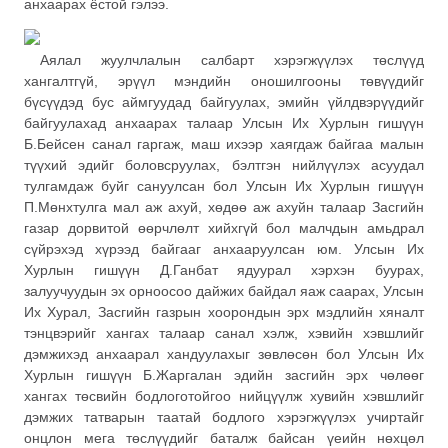
анхаарах ёстой гэлээ.
Аялал жуулчлалын салбарт хэрэгжүүлэх төслүүд
хангалтгүй, эрүүл мэндийн оношилгооны төвүүдийг
бүсүүдэд бус аймгуудад байгуулах, эмийн үйлдвэрүүдийг
байгуулахад анхаарах талаар Улсын Их Хурлын гишүүн
Б.Бейсен санал гаргаж, маш ихээр хаягдаж байгаа малын
түүхий эдийг боловсруулах, бэлтгэн нийлүүлэх асуудал
тулгамдаж буйг сануулсан бол Улсын Их Хурлын гишүүн
П.Мөнхтулга мал аж ахуй, хөдөө аж ахуйн талаар Засгийн
газар дорвитой өөрчлөлт хийхгүй бол малчдын амьдрал
сүйрэхэд хүрээд байгааг анхааруулсан юм. Улсын Их
Хурлын гишүүн Д.Ганбат ядуурал хэрхэн буурах,
залуучуудын эх орноосоо дайжих байдал яаж саарах, Улсын
Их Хурал, Засгийн газрын хоорондын эрх мэдлийн хяналт
тэнцвэрийг хангах талаар санал хэлж, хэвийн хэвшлийг
дэмжихэд анхаарал хандуулахыг зөвлөсөн бол Улсын Их
Хурлын гишүүн Б.Жаргалан эдийн засгийн эрх чөлөөг
хангах төсвийн бодлоготойгоо нийцүүлж хувийн хэвшлийг
дэмжих татварын таатай бодлого хэрэгжүүлэх учиртайг
онцлон мега төслүүдийг баталж байсан үеийн нөхцөл