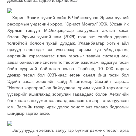
дэмжиж байгаа гэдгээ илэрхийллээ.
Харин Эрчим хүчний сайд Б.Чойжилсүрэн Эрчим хүчний
реформын үндэсний хороо, “Эрчист Монгол” ХХК, Улсын Их
Хурлын гишүүн М.Энхцэцэгээр ахлуулсан ажлын хэсэг
болон Эрчим хүчний яам (ЭХЯ) гээд энэ салбар дөрвөн
толгойтой болсон тухай дурдаж, Улаанбаатар хотын айл
өрхүүд сэргээгдэх эх үүсвэрээр эрчим хүч үйлдвэрлэж,
өөрсдийн хэрэглээнээс илүү гарсныг төвийн системд өгч,
авдаг байвал энэ систем тогтвортой ажиллаж чадахгүй гэсэн
байр суурьтай байгаагаа хэлэв. Тэрбээр, 10 000 нарны
дээвэр төсөл бол ЭХЯ-наас өгсөн санал биш гэсэн бол
Эдийн засаг, хөгжлийн сайд Л.Гантөмөр Засгийн газраас
“Ногоон корпорац”-аа байгуулаад, эрчим хүчний тархмал эх
үүсвэрийг ашиглахад зориулан гадаадаас болон Хөгжлийн
банкнаас санхүүжилтээ аваад эхэлсэн талаар танилцуулсан
юм. Засгийн газар ирэх долоо хоногт энэ талаар бодлогын
шийдвэр гаргах ажээ.
Залуучуудын хөгжил, залуу гэр бүлийг дэмжих төсөл, арга