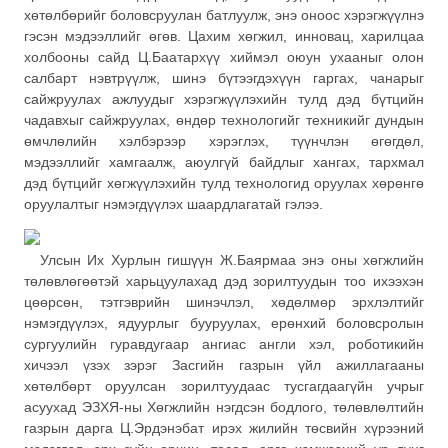
хөтөлбөрийг боловсруулан батлуулж, энэ оноос хэрэгжүүлнэ
гэсэн мэдээллийг өгөв. Цахим хөгжил, инновац, харилцаа
холбооны сайд Ц.Баатархүү хиймэл оюун ухааныг олон
салбарт нэвтрүүлж, шинэ бүтээгдэхүүн гаргах, чанарыг
сайжруулах ажлуудыг хэрэгжүүлэхийн тулд дэд бүтцийн
чадавхыг сайжруулах, өндөр технологийг техникийг дундын
өмчлөлийн хэлбэрээр хэрэглэх, түүнчлэн өгөгдөл,
мэдээллийг хамгаалж, аюулгүй байдлыг хангах, тархмал
дэд бүтцийг хөгжүүлэхийн тулд технологид оруулах хөрөнгө
оруулалтыг нэмэгдүүлэх шаардлагатай гэлээ.
Улсын Их Хурлын гишүүн Ж.Баярмаа энэ оны хөгжлийн
төлөвлөгөөтэй харьцуулахад дэд зорилтуудын тоо ихээхэн
цөөрсөн, тэтгэврийн шинэчлэл, хөдөлмөр эрхлэлтийг
нэмэгдүүлэх, ядуурлыг бууруулах, ерөнхий боловсролын
сургуулийн гуравдугаар ангиас англи хэл, роботикийн
хичээл үзэх зэрэг Засгийн газрын үйл ажиллагааны
хөтөлбөрт оруулсан зорилтуудаас тусгагдаагүйн учрыг
асуухад ЭЗХЯ-ны Хөгжлийн нэгдсэн бодлого, төлөвлөлтийн
газрын дарга Ц.Эрдэнэбат ирэх жилийн төсвийн хүрээний