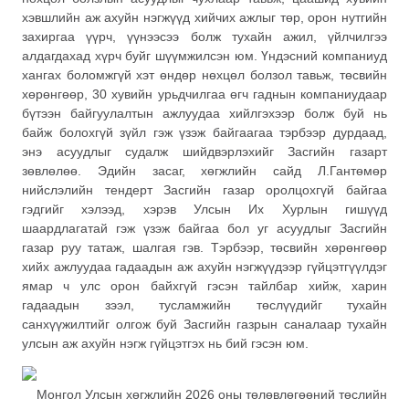
хэвшлийн аж ахуйн нэгжүүд хийчих ажлыг төр, орон нутгийн
захиргаа үүрч, үүнээсээ болж тухайн ажил, үйлчилгээ
алдагдахад хүрч буйг шүүмжилсэн юм. Үндэсний компаниуд
хангах боломжгүй хэт өндөр нөхцөл болзол тавьж, төсвийн
хөрөнгөөр, 30 хувийн урьдчилгаа өгч гаднын компаниудаар
бүтээн байгуулалтын ажлуудаа хийлгэхээр болж буй нь
байж болохгүй зүйл гэж үзэж байгаагаа тэрбээр дурдаад,
энэ асуудлыг судалж шийдвэрлэхийг Засгийн газарт
зөвлөлөө. Эдийн засаг, хөгжлийн сайд Л.Гантөмөр
нийслэлийн тендерт Засгийн газар оролцохгүй байгаа
гэдгийг хэлээд, хэрэв Улсын Их Хурлын гишүүд
шаардлагатай гэж үзэж байгаа бол уг асуудлыг Засгийн
газар руу татаж, шалгая гэв. Тэрбээр, төсвийн хөрөнгөөр
хийх ажлуудаа гадаадын аж ахуйн нэгжүүдээр гүйцэтгүүлдэг
ямар ч улс орон байхгүй гэсэн тайлбар хийж, харин
гадаадын зээл, тусламжийн төслүүдийг тухайн
санхүүжилтийг олгож буй Засгийн газрын саналаар тухайн
улсын аж ахуйн нэгж гүйцэтгэх нь бий гэсэн юм.
Монгол Улсын хөгжлийн 2026 оны төлөвлөгөөний төслийн