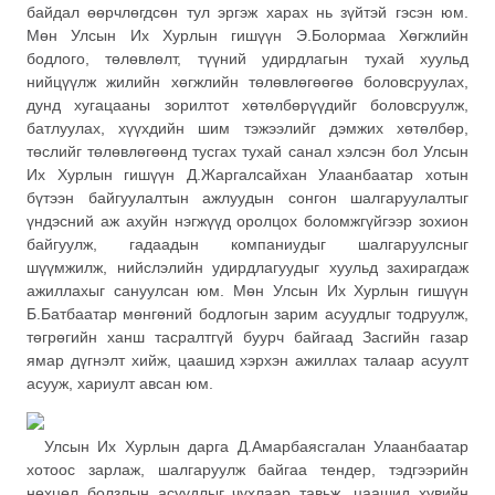
байдал өөрчлөгдсөн тул эргэж харах нь зүйтэй гэсэн юм.
Мөн Улсын Их Хурлын гишүүн Э.Болормаа Хөгжлийн
бодлого, төлөвлөлт, түүний удирдлагын тухай хуульд
нийцүүлж жилийн хөгжлийн төлөвлөгөөгөө боловсруулах,
дунд хугацааны зорилтот хөтөлбөрүүдийг боловсруулж,
батлуулах, хүүхдийн шим тэжээлийг дэмжих хөтөлбөр,
төслийг төлөвлөгөөнд тусгах тухай санал хэлсэн бол Улсын
Их Хурлын гишүүн Д.Жаргалсайхан Улаанбаатар хотын
бүтээн байгуулалтын ажлуудын сонгон шалгаруулалтыг
үндэсний аж ахуйн нэгжүүд оролцох боломжгүйгээр зохион
байгуулж, гадаадын компаниудыг шалгаруулсныг
шүүмжилж, нийслэлийн удирдлагуудыг хуульд захирагдаж
ажиллахыг сануулсан юм. Мөн Улсын Их Хурлын гишүүн
Б.Батбаатар мөнгөний бодлогын зарим асуудлыг тодруулж,
төгрөгийн ханш тасралтгүй буурч байгаад Засгийн газар
ямар дүгнэлт хийж, цаашид хэрхэн ажиллах талаар асуулт
асууж, хариулт авсан юм.
Улсын Их Хурлын дарга Д.Амарбаясгалан Улаанбаатар
хотоос зарлаж, шалгаруулж байгаа тендер, тэдгээрийн
нөхцөл болзлын асуудлыг чухлаар тавьж, цаашид хувийн