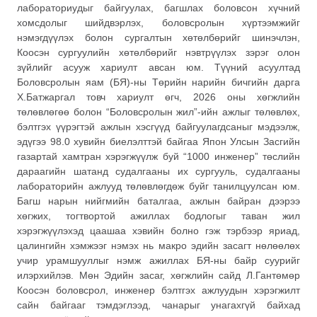
лабораториудыг байгуулах, багшлах боловсон хүчний
хомсдолыг шийдвэрлэх, боловсролын хүртээмжийг
нэмэгдүүлэх болон сургалтын хөтөлбөрийг шинэчлэн,
Коосэн сургуулийн хөтөлбөрийг нэвтрүүлэх зэрэг олон
зүйлийг асууж хариулт авсан юм. Түүний асуултад
Боловсролын яам (БЯ)-ны Төрийн нарийн бичгийн дарга
Х.Батжаргал товч хариулт өгч, 2026 оны хөгжлийн
төлөвлөгөө болон “Боловсролын жил”-ийн ажлыг төлөвлөх,
бэлтгэх үүрэгтэй ажлын хэсгүүд байгуулагдсаныг мэдээлж,
эдүгээ 98.0 хувийн биелэлттэй байгаа Япон Улсын Засгийн
газартай хамтран хэрэгжүүлж буй “1000 инженер” төслийн
дараагийн шатанд судалгааны их сургууль, судалгааны
лабораторийн ажлууд төлөвлөгдөж буйг танилцуулсан юм.
Багш нарын нийгмийн баталгаа, ажлын байран дээрээ
хөгжих, тогтвортой ажиллах бодлогыг таван жил
хэрэгжүүлэхэд цаашаа хэвийн болно гэж тэрбээр яриад,
цалингийн хэмжээг нэмэх нь макро эдийн засагт нөлөөлөх
учир урамшууллыг нэмж ажиллах БЯ-ны байр суурийг
илэрхийлэв. Мөн Эдийн засаг, хөгжлийн сайд Л.Гантөмөр
Коосэн боловсрол, инженер бэлтгэх ажлуудын хэрэгжилт
сайн байгааг тэмдэглээд, чанарыг унагахгүй байхад