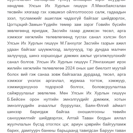
хөндлөө. Улсын Их Хурлын гишүүн Л.Мөнхбаясгалан
төсвийн хязгаар гэх хэвшмэл ойлголтоосоо салж, гадаадын
зээл, тусламжийг ашиглаж чадахгүй байгааг шийдвэрлэх,
Цогтцэций-Замын-Үүдийн төмөр зам зэрэг Говийн бүсийн
зөвлөгөөнд яригдаж, Засгийн газар дэмжсэн төсөл, арга
хэмжээг хөгжлийн төлөвлөгөөнд тусгах санал хэлсэн бол
Улсын Их Хурлын гишүүн М.Ганхүлэг Засгийн газрын ажил
удаан байгааг шүүмжлээд, залуучууд, тэр дундаа малчин
залуучууд, шинэ хоршоодыг дэмжих ажлыг үргэлжлүүлэхийг
санал болгов. Улсын Их Хурлын гишүүн Г.Уянгахишиг ирэх
жилийн хөгжлийн төлөвлөгөө 2024 оных шиг биелэлт муутай
болох вий гэж санаа зовж байгаагаа дурдаад, төсөл, арга
хэмжээг үнэлэх аргачлал, журмаа тогтож, хэмжүүр,
хэмжигдэхүүнээ тодорхой болгох, боловсруулалтаа
сайжруулахыг зөвлөлөө. Мөн Улсын Их Хурлын гишүүн
Б.Бейсен орон нутгийн эмнэлгүүдийг дэмжиж, хотын
эмнэлгүүдийн ачааллыг бууруулах, Баян-Өлгий аймагт
шинээр баригдаж байгаа оношилгооны төвийн
санхүүжилтийг шийдвэрлэх, Алтай Таван богдын аялал
жуулчлалын бүсэд отоглох цэг, ариун цэврийн байгууламж
барих, дампуурч банкны барьцаанд тавигдсан Баруун таван