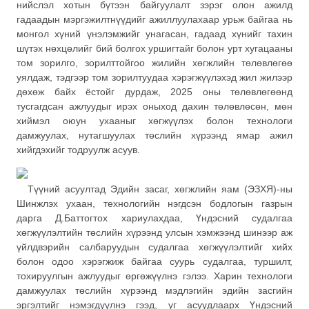
нийслэл хотын бүтээн байгуулалт зэрэг олон ажилд
гадаадын мэргэжилтнүүдийг ажиллуулахаар урьж байгаа нь
монгол хүний үнэлэмжийг унагасан, гадаад хүнийг тахин
шүтэх нөхцөлийг бий болгох уршигтайг болон урт хугацааны
том зорилго, зорилттойгоо жилийн хөгжлийн төлөвлөгөө
уялдаж, тэдгээр том зорилтуудаа хэрэгжүүлэхэд жил жилээр
дөхөж байх ёстойг дурдаж, 2025 оны төлөвлөгөөнд
тусгагдсан ажлуудыг ирэх оныход дахин төлөвлөсөн, мөн
хиймэл оюун ухааныг хөгжүүлэх болон технологи
дамжуулах, нутагшуулах төслийн хүрээнд ямар ажил
хийгдэхийг тодруулж асуув.
Түүний асуултад Эдийн засаг, хөгжлийн яам (ЭЗХЯ)-ны
Шинжлэх ухаан, технологийн нэгдсэн бодлогын газрын
дарга Д.Баттогтох хариулахдаа, Үндэсний судалгаа
хөгжүүлэлтийн төслийн хүрээнд улсын хэмжээнд шинээр аж
үйлдвэрийн салбаруудын судалгаа хөгжүүлэлтийг хийх
болон одоо хэрэгжиж байгаа суурь судалгаа, туршилт,
тохируулгын ажлуудыг өргөжүүлнэ гэлээ. Харин технологи
дамжуулах төслийн хүрээнд мэдлэгийн эдийн засгийн
эргэлтийг нэмэгдүүлнэ гээд, уг асуудлаарх Үндэсний