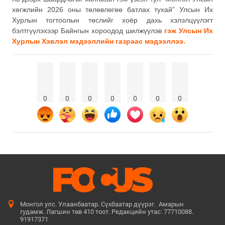
хөгжлийн 2026 оны төлөвлөгөө батлах тухай” Улсын Их
Хурлын тогтоолын төслийг хоёр дахь хэлэлцүүлэгт
бэлтгүүлэхээр Байнгын хороодод шилжүүлэв
гэж Улсын Их
Хурлын Хэвлэл мэдээллийн газраас мэдээллээ.
0
0
0
0
0
0
0
Монгол улс. Улаанбаатар. Сүхбаатар дүүрэг. Амарын
гудамж. Лагшин төв 410 тоот. Редакцийн утас: 77710088.
91917371