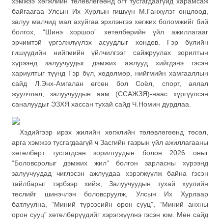
хэмжээ хөгжлийн төлөвлөгөөнд огт тусгагдаагүйд харамсаж
байгаагаа Улсын Их Хурлын гишүүн М.Ганхүлэг онцлоод,
залуу малчид мал ахуйгаа эрхлэнгээ хөгжих боломжийг бий
болгох, “Шинэ хоршоо” хөтөлбөрийн үйл ажиллагааг
эрчимтэй үргэлжлүүлэх асуудлыг хөндөв. Гэр бүлийн
гишүүдийн нийгмийн үйлчилгээг сайжруулах зорилтын
хүрээнд залуучуудыг дэмжих ажлууд хийгдэнэ гэсэн
хариултыг түүнд Гэр бүл, хөдөлмөр, нийгмийн хамгааллын
сайд Л.Энх-Амгалан өгсөн бол Соёл, спорт, аялал
жуулчлал, залуучуудын яам (ССАЖЗЯ)-наас хүргүүлсэн
саналуудыг ЭЗХЯ хассан тухай сайд Ч.Номин дурдлаа.
Хэдийгээр ирэх жилийн хөгжлийн төлөвлөгөөнд төсөл,
арга хэмжээ тусгагдаагүй ч Засгийн газрын үйл ажиллагааны
хөтөлбөрт тусгагдсан зорилтуудын болон 2026 оныг
“Боловсролыг дэмжих жил” болгон зарласны хүрээнд
залуучуудад чиглэсэн ажлуудаа хэрэгжүүлж байна гэсэн
тайлбарыг тэрбээр хийж, Залуучуудын тухай хуулийн
төслийг шинэчлэн боловсруулж, Улсын Их Хурлаар
батлуулна, “Миний түрээсийн орон сууц”, “Миний анхны
орон сууц” хөтөлбөрүүдийг хэрэгжүүлнэ гэсэн юм. Мөн сайд