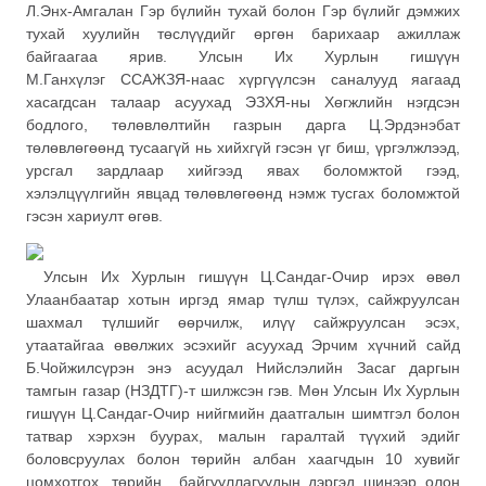
Л.Энх-Амгалан Гэр бүлийн тухай болон Гэр бүлийг дэмжих
тухай хуулийн төслүүдийг өргөн барихаар ажиллаж
байгаагаа ярив. Улсын Их Хурлын гишүүн
М.Ганхүлэг ССАЖЗЯ-наас хүргүүлсэн саналууд яагаад
хасагдсан талаар асуухад ЭЗХЯ-ны Хөгжлийн нэгдсэн
бодлого, төлөвлөлтийн газрын дарга Ц.Эрдэнэбат
төлөвлөгөөнд тусаагүй нь хийхгүй гэсэн үг биш, үргэлжлээд,
урсгал зардлаар хийгээд явах боломжтой гээд,
хэлэлцүүлгийн явцад төлөвлөгөөнд нэмж тусгах боломжтой
гэсэн хариулт өгөв.
Улсын Их Хурлын гишүүн Ц.Сандаг-Очир ирэх өвөл
Улаанбаатар хотын иргэд ямар түлш түлэх, сайжруулсан
шахмал түлшийг өөрчилж, илүү сайжруулсан эсэх,
утаатайгаа өвөлжих эсэхийг асуухад Эрчим хүчний сайд
Б.Чойжилсүрэн энэ асуудал Нийслэлийн Засаг даргын
тамгын газар (НЗДТГ)-т шилжсэн гэв. Мөн Улсын Их Хурлын
гишүүн Ц.Сандаг-Очир нийгмийн даатгалын шимтгэл болон
татвар хэрхэн буурах, малын гаралтай түүхий эдийг
боловсруулах болон төрийн албан хаагчдын 10 хувийг
цомхотгох, төрийн байгууллагуудын дэргэд шинээр олон