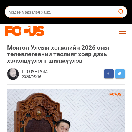
Монгол Улсын хөгжлийн 2026 оны
төлөвлөгөөний төслийг хоёр дахь
хэлэлцүүлэгт шилжүүлэв
Г.ОЮУНТУЯА
2025/05/16