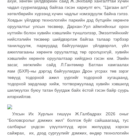
ахуй, хөнгөн үйлдвэрийн сайд Ж.Энхбаяр хангалттай хүчин
чадал суурилагдаад байгаа гэсэн хариулт өгч, “Цагаан алт”
хөтөлбөрийн хүрээнд хүчин чадлыг нэмэгдүүлж байна гэлээ.
Ховдын үйлдвэр технологийн паркийн дэд бүтцийн хөрөнгө
оруулалтыг улсын төсвөөр, Дархан-Уул аймгийнхыг орон
нутгийн болон хувийн хэвшлийн түншлэлээр, Эмээлтийнхийг
нийслэлийн төсвөөр шийдвэрлэж байгаа талаар тэрбээр
танилцуулж, паркуудад байгуулагдах үйлдвэрлэл, үйл
ажиллагааны хөрөнгө оруулалтад төр оролцохгүй, хувийн
хэвшлийн хөрөнгө оруулалтаар хийгдэнэ гэсэн юм. Эзийн
засаг, хөгжлийн сайд Л.Гантөмөр Батлан хамгаалах
яам (БХЯ)-ны дэргэд байгуулагдах Дрон угсрах төв зэрэг
төвүүд тодорхой ажил үүргийг тодорхой хугацаанд,
тодорхой зардлаар хийж, тогтворжуулаад хувийн хэвшилд
шилжүүлэх буюу татан буугдаж байх ёстой гэсэн байр суурь
илэрхийлэв.
Улсын Их Хурлын гишүүн Ж.Галбадрах 2026 оныг
“Боловсролыг дэмжих жил” болгож буйг сайшаагаад, тус
салбарыг үндсэн үзүүлэлтүүд ирэх жилүүдэд хэрхэн
сайжрах, их, дээд сургуулийг дэмжих, өндөр технологийн