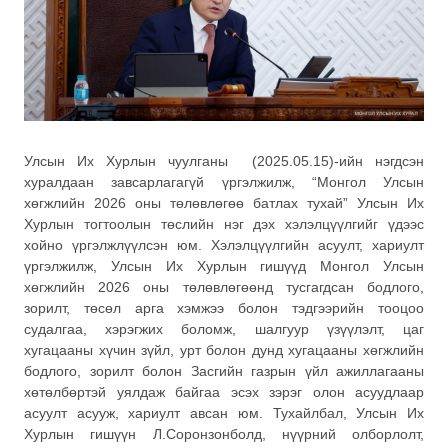
Улсын Их Хурлын чуулганы (2025.05.15)-ийн нэгдсэн
хуралдаан завсарлагагүй үргэлжилж, “Монгол Улсын
хөгжлийн 2026 оны төлөвлөгөө батлах тухай” Улсын Их
Хурлын тогтоолын төслийн нэг дэх хэлэлцүүлгийг үдээс
хойно үргэлжлүүлсэн юм. Хэлэлцүүлгийн асуулт, хариулт
үргэлжилж, Улсын Их Хурлын гишүүд Монгол Улсын
хөгжлийн 2026 оны төлөвлөгөөнд тусгагдсан бодлого,
зорилт, төсөл арга хэмжээ болон тэдгээрийн тооцоо
судалгаа, хэрэгжих боломж, шалгуур үзүүлэлт, цаг
хугацааны хүчин зүйл, урт болон дунд хугацааны хөгжлийн
бодлого, зорилт болон Засгийн газрын үйл ажиллагааны
хөтөлбөртэй уялдаж байгаа эсэх зэрэг олон асуудлаар
асуулт асууж, хариулт авсан юм. Тухайлбал, Улсын Их
Хурлын гишүүн Л.Соронзонболд, нүүрний олборлолт,