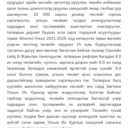
ордуудыг эдийн засгийн эргэлтэд оруулах, төрийн албанаас
орон тооны цомхотголд оруулах хүмүүсийг ямар салбар руу
шилжүүлэх, 10 000 нарны дээвэр төслийг хэрхэн
хэрэгжүүлэх, улсын төсвөөс тусдаа зохицуулалтаар
гадаадын зээл тусламжийн ашиглалтыг нэмэгдүүлэх,
татварын дарамт буурах эсэх зэрэг тодорхой асуултуудыг
тавив. Монгол Улсыг 2021-2025 онд хөгжүүлэх таван жилийн
үндсэн чиглэлд төсвийн зардлыг 15 хувь бууруулахаар
тусгасны дагуу жил жилээр багасгаж байгаа талаар Сангийн
сайд Б.Жавхлан танилцуулж, татварын реформ багадаа 4.0
их наяд төгрөгийн, орлого, зарлага дээрээ нийт 8.0 их наяд
төгрөгөөр бичигдэх хэмжээний өртөгтэй учир үүнийг 3-4
хэсэг болгон хувааж, улсын төсөвт ирэх ачааллын дэс
дараатайгаар хуваарилж хэрэгжүүлнэ гэв. Татварын багц
хуулийн шинэчлэн найруулсан төслийг энэ сард багтаан
Улсын Их Хуралд өргөн мэдүүлэхээр бэлтгэж байгааг
тэрбээр мэдээлээд, төсвийн хязгаартаа багтахгүй учир
гадаадын зээл, тусламжийн эх үүсвэрийг зарлагадаж
чадахгүй байгаа учир энэ эх үүсвэрийг Төсвийн тухай
хуулиас тусдаа бие даасан хуулиар зохицуулж ашиглах нь
зүйтэй гэсэн зарим Улсын Их Хурлын гишүүний саналыг