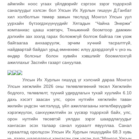
аймгийн ноос угаах үйлдвэрийг сэргээх зэрэг тодорхой
саналуудыг хэлсэн бол Улсын Их Хурлын гишүүн Д.Ганбат
хил холболтын төмөр замын төслүүд Монгол Улсын уул
уурхайн бүтээгдэхүүнүүдийг Хятадын “Чайна Энержи”
компаниас цааш нэвтэрч, Тяньжиний боомтоор дамжин
дэлхийн зах зээлд гарах боломжгүй болгож байгаа гэж үзэж
байгаагаа анхааруулж, эрчим хүчний тасралтгүй,
найдвартай байдал урьд өмнөхөөс илүү дээрдээгүй ч үнэ нь
өндөр болсныг болон хувийн хэвшлийг боомилохгүй
ажиллахыг Засгийн газарт сануулав.
Улсын Их Хурлын гишүүд үг хэлсний дараа Монгол
Улсын хөгжлийн 2026 оны төлөвлөгөөний төсөл Хөгжлийн
бодлого, төлөвлөлт, түүний удирдлагын тухай хуулийн 6.10
дахь хэсэгт заасан улс, орон нутгийн хөгжлийн таван
жилийн үндсэн чиглэлүүд, үйл ажиллагааны хөтөлбөрүүдийг
хэрэгжүүлэх, санхүүжилтийн эх үүсвэр тодорхой байх, улс,
орон нутгийн төсөвтэй уялдах зэрэг шаардлагуудыг
хангасан эсэх талаар санал хураалт явууллаа. Санал
хураалтад оролцсон Улсын Их Хурлын гишүүдийн 68.3 хувь
нь дээрх шаардлагыг хангасан гэж үзсэн тул “Монгол Улсын