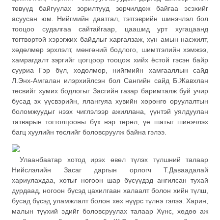
төвүүд байгуулах зорилтууд зөрчилдөж байгаа эсэхийг
асуусан юм. Нийгмийн даатгал, тэтгэврийн шинэчлэл бол
тооцоо судалгаа сайтайгаар, цаашид урт хугацаанд
тогтвортой хэрэгжих байдлыг харгалзаж, хүн амын насжилт,
хөдөлмөр эрхлэлт, мөнгөний бодлого, шимтгэлийн хэмжээ,
хамрагдалт зэргийг цогцоор тооцож хийх ёстой гэсэн байр
сууриа Гэр бүл, хөдөлмөр, нийгмийн хамгааллын сайд
Л.Энх-Амгалан илэрхийлсэн бол Сангийн сайд Б.Жавхлан
төсвийг хумих бодлогыг Засгийн газар баримталж буй учир
бусад эх үүсвэрийн, ялангуяа хувийн хөрөнгө оруулалтын
боломжуудыг нээх чиглэлээр ажиллана, үүнтэй уялдуулан
татварын тогтолцооны бүх нэр төрөл, үе шатыг шинэчлэх
багц хуулийн төслийг боловсруулж байна гэлээ.
Улаанбаатар хотод ирэх өвөл түлэх түлшний талаар
Нийслэлийн Засаг даргын орлогч Т.Даваадалай
хариулахдаа, хотыг ногоон шар бүсүүдэд ангилсан тухай
дурдаад, ногоон бүсэд цахилгаан халаалт болон хийн түлш,
бусад бүсэд уламжлалт болон хөх нүүрс түлнэ гэлээ. Харин,
малын түүхий эдийг боловсруулах талаар Хүнс, хөдөө аж