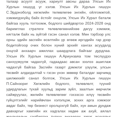
талаар асуулт асууж, хариулт авсны дараа Улсын Их
Хурлын гишүүд үг хэлэв. Улсын Их Хурлын гишүүн
С.Эрдэнэболд хөгжлийн төлөвлөгөө энгийн, ойлгомжтой,
хэмжигдэхүйц байх ёстойг онцолж, Улсын Их Хурал баталж
байгаа хууль тогтоомж, бодлого шийдвэртээ 2024-2028 онд
баримтлах стратеги төлөвлөгөөнийхөө дагуу хэмжиж,
нягталж байх нь зүйтэй гэсэн санал хэлэв. Мөн тэрбээр улс
орны эдийн засгийн өсөлтийн үр өгөөж иргэдийн гар дээр
бодитойгоор очих болон хүний эрхийг хангах асуудалд
онцгой анхаарч ажиллах шаардлага байгааг дурдлаа.
Улсын Их Хурлын гишүүн А.Ариунзаяа том төслүүдээ
санхүүжүүлж чадахгүй, гадаадаас авсан зээлээ ашиглаж
чадахгүй байгаа Засгийн газарт дэмжлэг үзүүлж, улсын
төсвийг алдагдалтай ч гэсэн үнэн зөвөөр баталдаг зарчимд
шилжихийг санал болгож, Улсын Их Хурлын гишүүн
П.Сайнзориг Хөгжлийн бодлого, төлөвлөлт, түүний
удирдлагын тухай хуульд зарим зүйл, заалтын өөрчилж
сайжруулах, жилийн төлөвлөгөөг гэхээсээ илүү төсвийн
гүйцэтгэлийг нарийвчлан хэлэлцэж, зохих арга хэмжээг
авдаг байх, төр бизнест оролцохгүй байх, хүн амын дундаж
давхаргыг хамгийн их хадгалах хөдөө аж ахуй, аялал
жуулчлалын салбартаа түлхүү анхаарах зэрэг асуудлыг