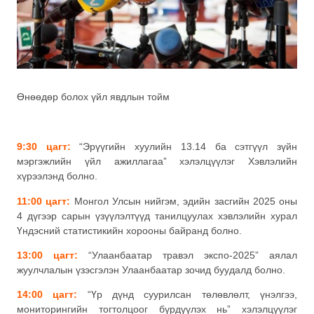
Өнөөдөр болох үйл явдлын тойм
9:30 цагт:
“Эрүүгийн хуулийн 13.14 ба сэтгүүл зүйн
мэргэжлийн үйл ажиллагаа” хэлэлцүүлэг Хэвлэлийн
хүрээлэнд болно.
11:00 цагт:
Монгол Улсын нийгэм, эдийн засгийн 2025 оны
4 дүгээр сарын үзүүлэлтүүд танилцуулах хэвлэлийн хурал
Үндэсний статистикийн хорооны байранд болно.
13:00 цагт:
“Улаанбаатар травэл экспо-2025” аялал
жуулчлалын үзэсгэлэн Улаанбаатар зочид буудалд болно.
14:00 цагт:
“Үр дүнд суурилсан төлөвлөлт, үнэлгээ,
мониторингийн тогтолцоог бүрдүүлэх нь” хэлэлцүүлэг