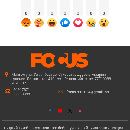
0
0
0
0
0
0
0
Монгол улс. Улаанбаатар. Сүхбаатар дүүрэг. Амарын
гудамж. Лагшин төв 410 тоот. Редакцийн утас: 77710088.
91917371
91917371,
focus.mn2024@gmail.mn
77710088
Бидний тухай
Сурталчилгаа байршуулах
Үйлчилгээний нөхцөл