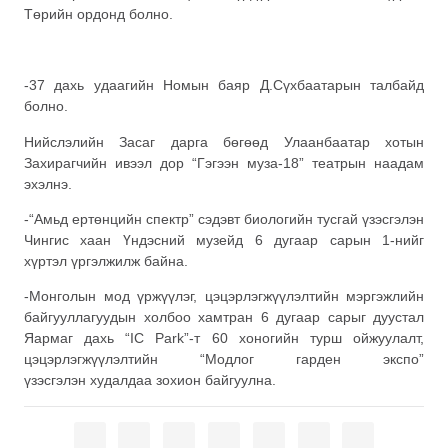
Төрийн ордонд болно.
-37 дахь удаагийн Номын баяр Д.Сүхбаатарын талбайд
болно.
Нийслэлийн Засаг дарга бөгөөд Улаанбаатар хотын
Захирагчийн ивээл дор “Гэгээн муза-18” театрын наадам
эхэлнэ.
-“Амьд ертөнцийн спектр” сэдэвт биологийн тусгай үзэсгэлэн
Чингис хаан Үндэсний музейд 6 дугаар сарын 1-нийг
хүртэл үргэлжилж байна.
-Монголын мод үржүүлэг, цэцэрлэгжүүлэлтийн мэргэжлийн
байгууллагуудын холбоо хамтран 6 дугаар сарыг дуустал
Яармаг дахь “IC Park”-т 60 хоногийн турш ойжуулалт,
цэцэрлэгжүүлэлтийн “Модлог гарден экспо”
үзэсгэлэн худалдаа зохион байгуулна.