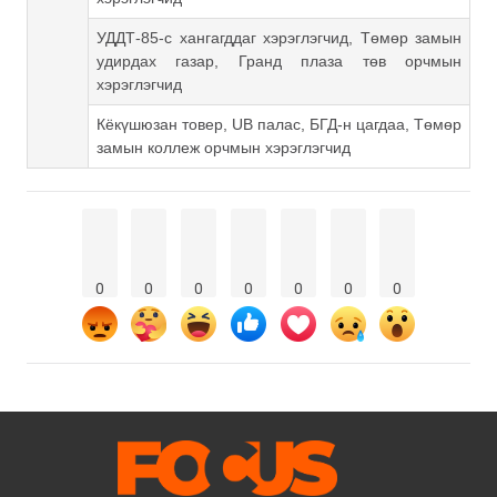
УДДТ-85-с хангагддаг хэрэглэгчид, Төмөр замын
удирдах газар, Гранд плаза төв орчмын
хэрэглэгчид
Кёкүшюзан товер, UB палас, БГД-н цагдаа, Төмөр
замын коллеж орчмын хэрэглэгчид
0
0
0
0
0
0
0