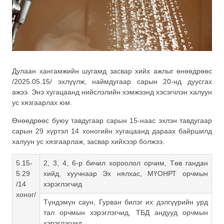
Дулаан хангамжийн шугамд засвар хийх ажлыг өнөөдрөөс
/2025.05.15/ эхлүүлж, наймдугаар сарын 20-нд дуусгах
ажээ. Энэ хугацаанд нийслэлийн хэмжээнд хэсэгчлэн халуун
ус хязгаарлах юм.
Өнөөдрөөс буюу тавдугаар сарын 15-наас эхлэн тавдугаар
сарын 29 хүртэл 14 хоногийн хугацаанд дараах байршилд
халуун ус хязгаарлаж, засвар хийхээр болжээ.
5.15-
2, 3, 4, 6-р бичил хороолол орчим, Төв гандан
5.29
хийд, хуучнаар Эх нялхас, МҮОНРТ орчмын
/14
хэрэглэгчид
хоног/
Түндэмүн саун, Гурван билэг их дэлгүүрийн урд
тал орчмын хэрэглэгчид, ТБД андууд орчмын
хэрэглэгчид