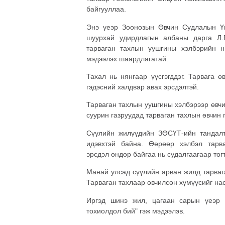
байгууллаа.
Энэ үеэр Зоонозын Өвчин Судлалын Үн
шуурхай удирдлагын албаны дарга Л.
тарваган тахлын уушгины хэлбэрийн 
мэдээлэх шаардлагатай.
Тахал нь нянгаар үүсгэгддэг. Тарвага ө
гэдэсний халдвар авах эрсдэлтэй.
Тарваган тахлын уушгины хэлбэрээр өвчи
суурин газруудад тарваган тахлын өвчин 
Сүүлийн жилүүдийн ЗӨСҮТ-ийн тандалт
идэвхтэй байна. Өөрөөр хэлбэл тарв
эрсдэл өндөр байгаа нь судалгаагаар тог
Манай улсад сүүлийн арван жилд тарвага
Тарваган тахлаар өвчилсөн хүмүүсийг нас
Иргэд шинэ жил, цагаан сарын үеэр 
тохиолдол бий" гэж мэдээлэв.