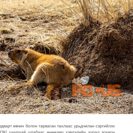
лдварт өвчин болон тарваган тахлаас урьдчилан сэргийлэх
ОК/ шуурхай штабаас өнөөдөр хэвлэлийн хурал зохион