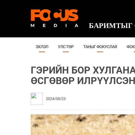
БАРИМТЫГ 
ЭХЛЭЛ
УЛС ТӨР
ТАНЫГ ФОКУСЛАЯ
ФОК
ГЭРИЙН БОР ХУЛГАН
ӨСГӨВӨР ИЛРҮҮЛСЭН
2024/08/23