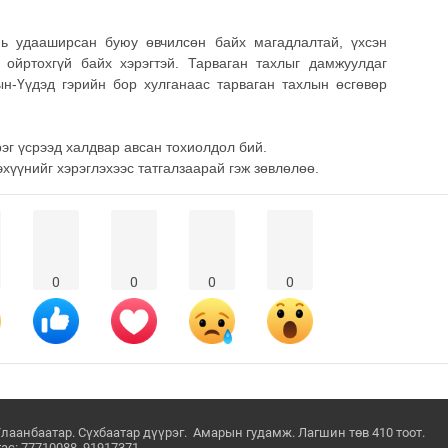
нь удааширсан буюу өвчилсөн байх магадлалтай, үхсэн
й ойртохгүй байх хэрэгтэй. Тарваган тахлыг дамжуулдаг
ын-Үүдэд гэрийн бор хулганаас тарваган тахлын өсгөвөр
эг үсрээд халдвар авсан тохиолдол бий.
хүүнийг хэрэглэхээс татгалзаарай гэж зөвлөлөө.
0
0
0
0
Улаанбаатар. Сүхбаатар дүүрэг. Амарын гудамж. Лагшин төв 410 тоот.
ас: 77710088. 91917371