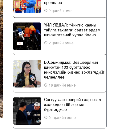
оролцлоо
2 цагийн өмнө
ҮЙЛ ЯВДАЛ: “Чингис хааны
тайлга тахилга” сэдэвт эрдэм
шинжилгээний хурал болно
2 цагийн өмнө
Б.Сэмжидмаа: Зөвшөөрлийн
шинжтэй 103 бүртгэлээс
нийслэлийн бизнес эрхлэгчдийг
чөлөөллөө
16 цагийн өмнө
Согтуугаар тээврийн хэрэгсэл
жолоодсон 95 зөрчил
бүртгэгджээ
21 цагийн өмнө
“Туул усан цогцолбор” төслийн