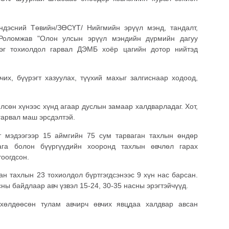
дэсний Төвийн/ЗӨСҮТ/ Нийгмийн эрүүл мэнд, тандалт,
Роломжав "Олон улсын эрүүл мэндийн дүрмийн дагуу
нэг тохиолдол гарвал ДЭМБ хоёр цагийн дотор нийтэд
вчих, бүүрэгт хазуулах, түүхий махыг залгиснаар ходоод,
лсөн хүнээс хүнд агаар дуслын замаар халдварладаг. Хот,
гарвал маш эрсдэлтэй.
 мэдээгээр 15 аймгийн 75 сум тарваган тахлын өндөр
ага болон бүүргүүдийн хооронд тахлын өвчлөл гарах
тоогдсон.
н тахлын 23 тохиолдол бүртгэгдсэнээс 9 хүн нас барсан.
ны байдлаар авч үзвэл 15-24, 30-35 насны эрэгтэйчүүд.
хөлдөөсөн тулам авчирч өвчих явцдаа халдвар авсан