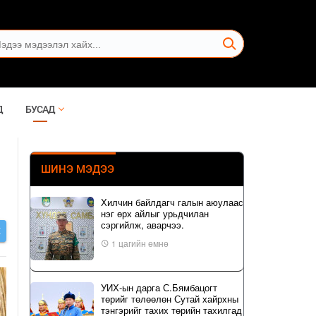
Д
БУСАД
ШИНЭ МЭДЭЭ
Хилчин байлдагч галын аюулаас
нэг өрх айлыг урьдчилан
сэргийлж, аварчээ.
Х
1 цагийн өмнө
УИХ-ын дарга С.Бямбацогт
төрийг төлөөлөн Сутай хайрхны
тэнгэрийг тахих төрийн тахилгад