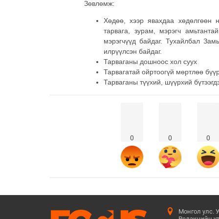
Зөвлөмж:
Хөдөө, хээр явахдаа хөдөлгөөн 
тарвага, зурам, мэрэгч амьтанта
мэрэгчүүд байдаг. Тухайлбал Зам
илрүүлсэн байдаг.
Тарваганы дошноос хол суух
Тарвагатай ойртоогүй мөртлөө бүүр
Тарваганы түүхий, шүүрхий бүтээгдэ
0
0
0
Монгол улс. 
Редакцийн ут