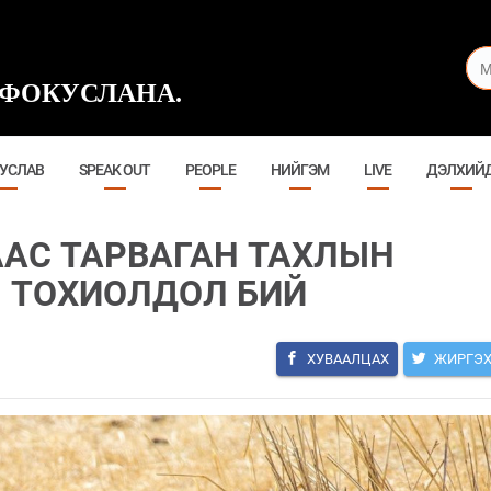
ФОКУСЛАНА.
УСЛАВ
SPEAK OUT
PEOPLE
НИЙГЭМ
LIVE
ДЭЛХИЙ
ААС ТАРВАГАН ТАХЛЫН
 ТОХИОЛДОЛ БИЙ
ХУВААЛЦАХ
ЖИРГЭ