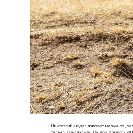
Нийслэлийн нутаг дэвсгэрт малын гоц ха
талаар Нийслэлийн Онцгой Комиссын/Н