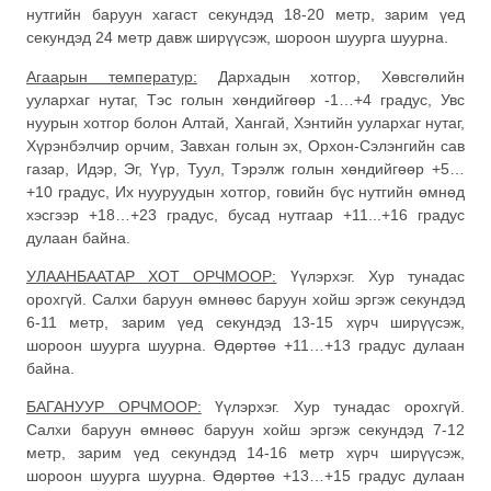
нутгийн баруун хагаст секундэд 18-20 метр, зарим үед
секундэд 24 метр давж ширүүсэж, шороон шуурга шуурна.
Агаарын температур:
Дархадын хотгор, Хөвсгөлийн
уулархаг нутаг, Тэс голын хөндийгөөр -1…+4 градус, Увс
нуурын хотгор болон Алтай, Хангай, Хэнтийн уулархаг нутаг,
Хүрэнбэлчир орчим, Завхан голын эх, Орхон-Сэлэнгийн сав
газар, Идэр, Эг, Үүр, Туул, Тэрэлж голын хөндийгөөр +5…
+10 градус, Их нууруудын хотгор, говийн бүс нутгийн өмнөд
хэсгээр +18…+23 градус, бусад нутгаар +11...+16 градус
дулаан байна.
УЛААНБААТАР ХОТ ОРЧМООР:
Үүлэрхэг. Хур тунадас
орохгүй. Салхи баруун өмнөөс баруун хойш эргэж секундэд
6-11 метр, зарим үед секундэд 13-15 хүрч ширүүсэж,
шороон шуурга шуурна. Өдөртөө +11…+13 градус дулаан
байна.
БАГАНУУР ОРЧМООР:
Үүлэрхэг. Хур тунадас орохгүй.
Салхи баруун өмнөөс баруун хойш эргэж секундэд 7-12
метр, зарим үед секундэд 14-16 метр хүрч ширүүсэж,
шороон шуурга шуурна. Өдөртөө +13…+15 градус дулаан