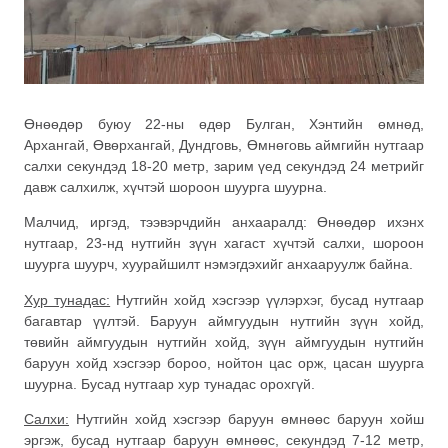
Өнөөдөр буюу 22-ны өдөр Булган, Хэнтийн өмнөд,
Архангай, Өвөрхангай, Дундговь, Өмнөговь аймгийн нутгаар
салхи секундэд 18-20 метр, зарим үед секундэд 24 метрийг
давж салхилж, хүчтэй шороон шуурга шуурна.
Малчид, иргэд, тээвэрчдийн анхааралд: Өнөөдөр ихэнх
нутгаар, 23-нд нутгийн зүүн хагаст хүчтэй салхи, шороон
шуурга шуурч, хуурайшилт нэмэгдэхийг анхааруулж байна.
Хур тунадас:
Нутгийн хойд хэсгээр үүлэрхэг, бусад нутгаар
багавтар үүлтэй. Баруун аймгуудын нутгийн зүүн хойд,
төвийн аймгуудын нутгийн хойд, зүүн аймгуудын нутгийн
баруун хойд хэсгээр бороо, нойтон цас орж, цасан шуурга
шуурна. Бусад нутгаар хур тунадас орохгүй.
Салхи:
Нутгийн хойд хэсгээр баруун өмнөөс баруун хойш
эргэж, бусад нутгаар баруун өмнөөс, секундэд 7-12 метр,