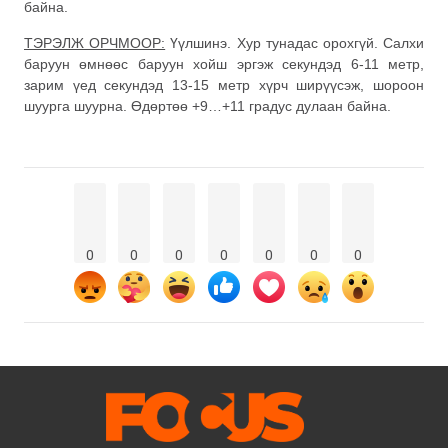
байна.
ТЭРЭЛЖ ОРЧМООР:
Үүлшинэ. Хур тунадас орохгүй. Салхи
баруун өмнөөс баруун хойш эргэж секундэд 6-11 метр,
зарим үед секундэд 13-15 метр хүрч ширүүсэж, шороон
шуурга шуурна. Өдөртөө +9…+11 градус дулаан байна.
0
0
0
0
0
0
0