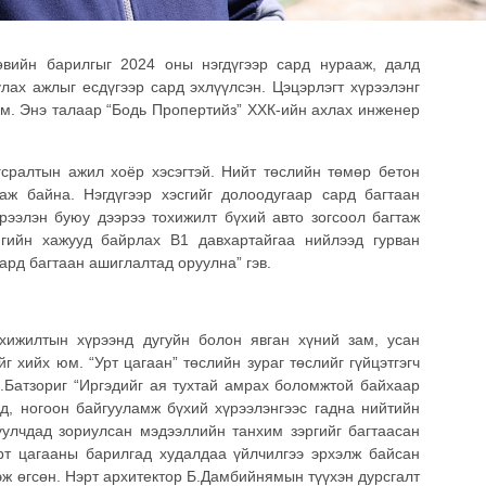
төвийн барилгыг 2024 оны нэгдүгээр сард нурааж, далд
улах ажлыг есдүгээр сард эхлүүлсэн. Цэцэрлэгт хүрээлэнг
м. Энэ талаар “Бодь Пропертийз” ХХК-ийн ахлах инженер
гсралтын ажил хоёр хэсэгтэй. Нийт төслийн төмөр бетон
ж байна. Нэгдүгээр хэсгийг долоодугаар сард багтаан
үрээлэн буюу дээрээ тохижилт бүхий авто зогсоол багтаж
нгийн хажууд байрлах B1 давхартайгаа нийлээд гурван
ард багтаан ашиглалтад оруулна” гэв.
охижилтын хүрээнд дугуйн болон явган хүний зам, усан
йг хийх юм. “Урт цагаан” төслийн зураг төслийг гүйцэтгэгч
С.Батзориг “Иргэдийг ая тухтай амрах боломжтой байхаар
эд, ногоон байгууламж бүхий хүрээлэнгээс гадна нийтийн
жуулчдад зориулсан мэдээллийн танхим зэргийг багтаасан
рт цагааны барилгад худалдаа үйлчилгээ эрхэлж байсан
эж өгсөн. Нэрт архитектор Б.Дамбийнямын түүхэн дурсгалт