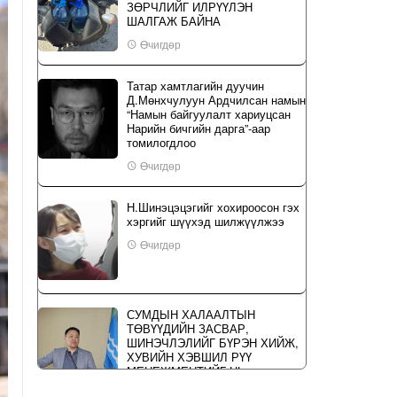
ЗӨРЧЛИЙГ ИЛРҮҮЛЭН
ШАЛГАЖ БАЙНА
Өчигдөр
Татар хамтлагийн дуучин
Д.Мөнхчулуун Ардчилсан намын
“Намын байгуулалт хариуцсан
Нарийн бичгийн дарга”-аар
томилогдлоо
Өчигдөр
Н.Шинэцэцэгийг хохироосон гэх
хэргийг шүүхэд шилжүүлжээ
Өчигдөр
СУМДЫН ХАЛААЛТЫН
ТӨВҮҮДИЙН ЗАСВАР,
ШИНЭЧЛЭЛИЙГ БҮРЭН ХИЙЖ,
ХУВИЙН ХЭВШИЛ РҮҮ
МЕНЕЖМЕНТИЙГ НЬ
ШИЛЖҮҮЛСЭН ГЭДГИЙГ