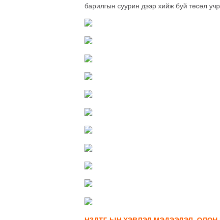
барилгын суурин дээр хийж буй төсөл учр