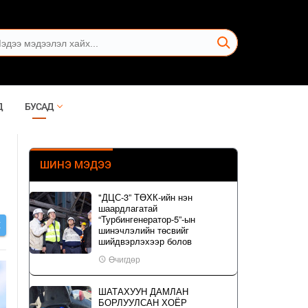
Д
БУСАД
ШИНЭ МЭДЭЭ
"ДЦС-3” ТӨХК-ийн нэн
шаардлагатай
“Турбингенератор-5”-ын
Х
шинэчлэлийн төсвийг
шийдвэрлэхээр болов
Өчигдөр
ШАТАХУУН ДАМЛАН
БОРЛУУЛСАН ХОЁР