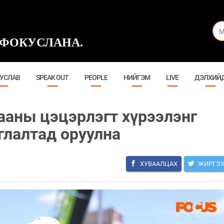
ФОКУСЛАНА.
УСЛАВ
SPEAK OUT
PEOPLE
НИЙГЭМ
LIVE
ДЭЛХИЙ
ааны цэцэрлэгт хүрээлэнг
глалтад оруулна
ХУВААЛЦАХ
ЖИРГЭ