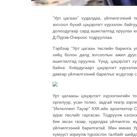
“Урт цагаан” худалдаа, үйлчилгээний 
зогсоол бүхий цэцэрлэгт хүрээлэн байгу
долоодугаар сард ашиглалтад оруулах ю
Д.Пүрэв-Очироос тодрууллаа.
Тэрбээр “Урт цагаан төслийн барилга у
хийц болон далд зогсоолын ажил дууса
ашиглалтад оруулна. Үүнд, цэцэрлэгт х
байна. Хоёрдугаарт цэцэрлэгт хүрээлэ
давхар үйлчилгээний барилгыг есдүгээр с
Урт цагааны цэцэрлэгт хүрээлэнгийн т
оргилуур, усан толио, задгай театр зэрги
“Интеллект Тауэр” ХХК-ийн архитектор 
зураг төслийг гаргасан. Тодруулж хэлэх
бие засах газар, худалдаа үйлчилгээ, 
үйлчилгээний барилгатай. Мөн өмнөх У
хүмүүст зориулж түрээслэх талбайг шийд