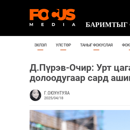
БАРИМТЫГ 
ЭХЛЭЛ
УЛС ТӨР
ТАНЫГ ФОКУСЛАЯ
ФОК
Д.Пүрэв-Очир: Урт цаг
долоодугаар сард аши
Г.ОЮУНТУЯА
2025/04/18