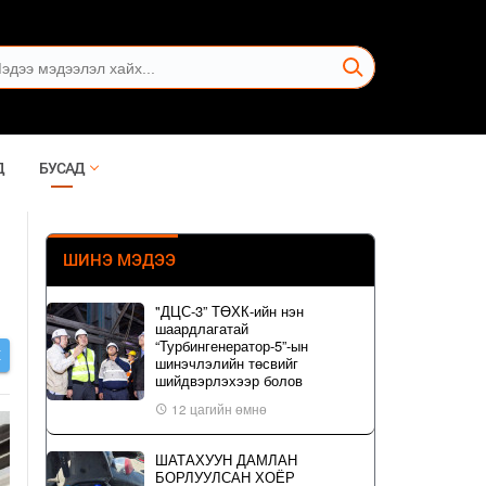
Д
БУСАД
ШИНЭ МЭДЭЭ
"ДЦС-3” ТӨХК-ийн нэн
шаардлагатай
“Турбингенератор-5”-ын
Х
шинэчлэлийн төсвийг
шийдвэрлэхээр болов
12 цагийн өмнө
ШАТАХУУН ДАМЛАН
БОРЛУУЛСАН ХОЁР