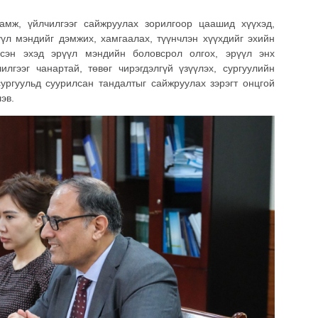
амж, үйлчилгээг сайжруулах зорилгоор цаашид хүүхэд,
үүл мэндийг дэмжих, хамгаалах, түүнчлэн хүүхдийг эхийн
мсэн эхэд эрүүл мэндийн боловсрол олгох, эрүүл энх
лгээг чанартай, төвөг чирэгдэлгүй үзүүлэх, сургуулийн
сургуульд суурилсан тандалтыг сайжруулах зэрэгт онцгой
эв.