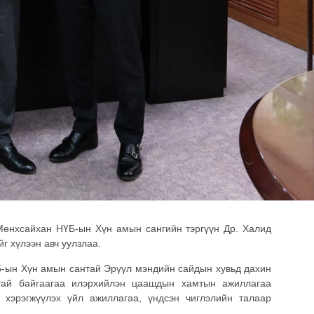
Мөнхсайхан НҮБ-ын Хүн амын сангийн тэргүүн Др. Халид
 хүлээн авч уулзлаа.
-ын Хүн амын сантай Эрүүл мэндийн сайдын хувьд дахин
тай байгаагаа илэрхийлэн цаашдын хамтын ажиллагаа
хэрэгжүүлэх үйл ажиллагаа, үндсэн чиглэлийн талаар