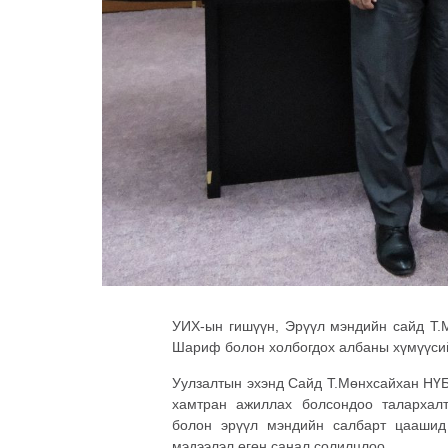
УИХ-ын гишүүн, Эрүүл мэндийн сайд Т.
Шариф болон холбогдох албаны хүмүүсийг
Уулзалтын эхэнд Сайд Т.Мөнхсайхан НҮБ
хамтран ажиллах болсондоо талархал
болон эрүүл мэндийн салбарт цаашид 
мэдээлэл өгөн санал солилцлоо.