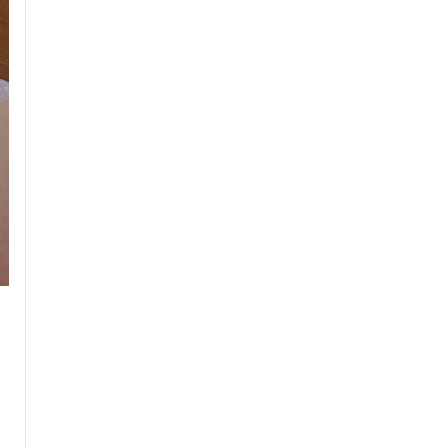
ОНЦОЛЛОО
14 цагийн өмнө
Б.Пүрэвдагва: Найман салбарын
103 үйлчилгээний бүртгэлийг
цуцалснаар бизнес эрхлэхэд
таатай нөхцөл бүрдэнэ
17 цагийн өмнө
Мотоциклтой эмэгтэйг мөргөсөн
автобусны жолоочийг ажлаас нь
чөлөөлжээ
17 цагийн өмнө
Хилчин байлдагч галын аюулаас
нэг өрх айлыг урьдчилан
сэргийлж, аварчээ.
19 цагийн өмнө
УИХ-ын дарга С.Бямбацогт