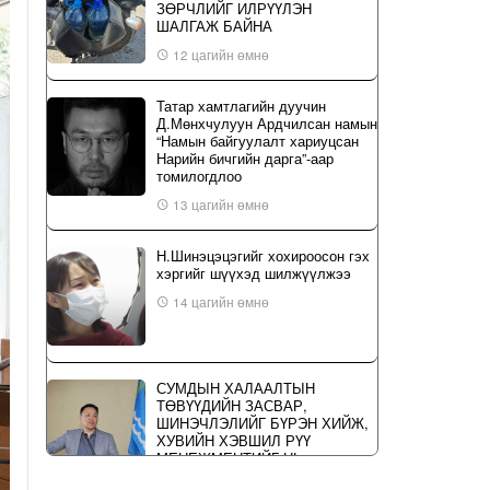
ЗӨРЧЛИЙГ ИЛРҮҮЛЭН
ШАЛГАЖ БАЙНА
12 цагийн өмнө
Татар хамтлагийн дуучин
Д.Мөнхчулуун Ардчилсан намын
“Намын байгуулалт хариуцсан
Нарийн бичгийн дарга”-аар
томилогдлоо
13 цагийн өмнө
Н.Шинэцэцэгийг хохироосон гэх
хэргийг шүүхэд шилжүүлжээ
14 цагийн өмнө
СУМДЫН ХАЛААЛТЫН
ТӨВҮҮДИЙН ЗАСВАР,
ШИНЭЧЛЭЛИЙГ БҮРЭН ХИЙЖ,
ХУВИЙН ХЭВШИЛ РҮҮ
МЕНЕЖМЕНТИЙГ НЬ
ШИЛЖҮҮЛСЭН ГЭДГИЙГ