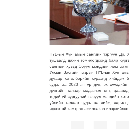
НҮБ-ын Хүн амын сангийн тэргүүн Др.
тушаалд дахин томилогдсонд баяр хүрг
сангийн хувьд Эрүүл мэндийн яам хамг
Улсын Засгийн газрын НҮБ-ын Хүн амы
дугаар хөтөлбөрийн хүрээнд хийгдэж 
судалгаа 2023-ын үр дүн, эх хүүхдийн
дүнгийн талаар мэдээлэл өгч, цааши
төдийгүй сургуулийн эрүүл мэндийн хөтө
үйлийн талаар судалгаа хийж, харилца
идэвхтэй хамтран ажиллахаа илэрхийлэв