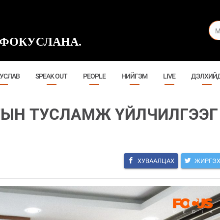
ФОКУСЛАНА.
УСЛАВ
SPEAK OUT
PEOPLE
НИЙГЭМ
LIVE
ДЭЛХИЙ
ЫН ТУСЛАМЖ ҮЙЛЧИЛГЭЭГ
ХУВААЛЦАХ
ЖИРГЭ