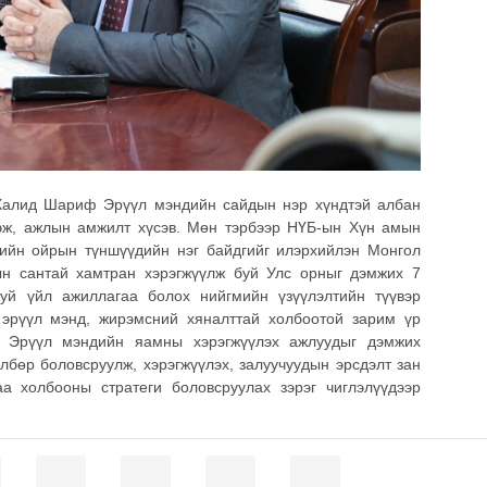
 Халид Шариф Эрүүл мэндийн сайдын нэр хүндтэй албан
эж, ажлын амжилт хүсэв. Мөн тэрбээр НҮБ-ын Хүн амын
ийн ойрын түншүүдийн нэг байдгийг илэрхийлэн Монгол
н сантай хамтран хэрэгжүүлж буй Улс орныг дэмжих 7
буй үйл ажиллагаа болох нийгмийн үзүүлэлтийн түүвэр
 эрүүл мэнд, жирэмсний хяналттай холбоотой зарим үр
д Эрүүл мэндийн яамны хэрэгжүүлэх ажлуудыг дэмжих
лбөр боловсруулж, хэрэгжүүлэх, залуучуудын эрсдэлт зан
а холбооны стратеги боловсруулах зэрэг чиглэлүүдээр
.