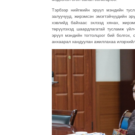
Тэрбээр нийгмийн эрүүл мэндийн тусл
залуучууд, жирэмсэн эмэгтэйчүүдийн эр
хэвлийд байхаас эхлээд хянах, жирэ
төрүүлэхэд шаардлагатай тусламж үйлчи
эрүүл мэндийн тогтолцоог бий болгох, 
анхаарал хандуулан ажиллахаа илэрхийл