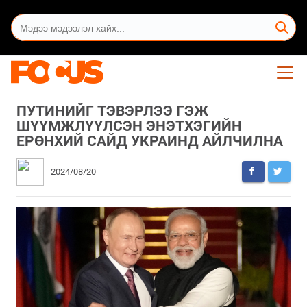
ПУТИНИЙГ ТЭВЭРЛЭЭ ГЭЖ
ШҮҮМЖЛҮҮЛСЭН ЭНЭТХЭГИЙН
ЕРӨНХИЙ САЙД УКРАИНД АЙЛЧИЛНА
2024/08/20