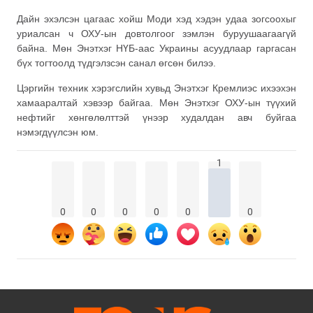
Дайн эхэлсэн цагаас хойш Моди хэд хэдэн удаа зогсоохыг
уриалсан ч ОХУ-ын довтолгоог зэмлэн буруушаагаагүй
байна. Мөн Энэтхэг НҮБ-аас Украины асуудлаар гаргасан
бүх тогтоолд түдгэлзсэн санал өгсөн билээ.
Цэргийн техник хэрэгслийн хувьд Энэтхэг Кремлиэс ихээхэн
хамааралтай хэвээр байгаа. Мөн Энэтхэг ОХУ-ын түүхий
нефтийг хөнгөлөлттэй үнээр худалдан авч буйгаа
нэмэгдүүлсэн юм.
1
0
0
0
0
0
0