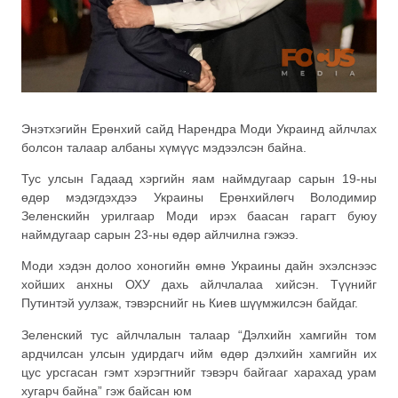
Энэтхэгийн Ерөнхий сайд Нарендра Моди Украинд айлчлах
болсон талаар албаны хүмүүс мэдээлсэн байна.
Тус улсын Гадаад хэргийн яам наймдугаар сарын 19-ны
өдөр мэдэгдэхдээ Украины Ерөнхийлөгч Володимир
Зеленскийн урилгаар Моди ирэх баасан гарагт буюу
наймдугаар сарын 23-ны өдөр айлчилна гэжээ.
Моди хэдэн долоо хоногийн өмнө Украины дайн эхэлснээс
хойших анхны ОХУ дахь айлчлалаа хийсэн. Түүнийг
Путинтэй уулзаж, тэвэрснийг нь Киев шүүмжилсэн байдаг.
Зеленский тус айлчлалын талаар “Дэлхийн хамгийн том
ардчилсан улсын удирдагч ийм өдөр дэлхийн хамгийн их
цус урсгасан гэмт хэрэгтнийг тэвэрч байгааг харахад урам
хугарч байна” гэж байсан юм