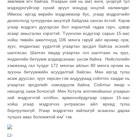
зөвлөмж өгч байгаа. Угаарын хий нь амт, өнгө, үнэргүй тул
мэдэгдэхгүйгээр хүний эрүүл мэндэд ноцтой нөлөөлдөг.
Иймээс иргэд өөрийн мэдрэмжээр бус, угаар мэдрэгчийн
дохиололд тулгуурлан аюулгүй байдлаа хангах ёстой. Хэрэв
угаар мэдрэгч дуугарсан бол яаралтай гадаа гарч, цэвэр
агаар амьсгалах хэрэгтэй. Түүнчлэн есдүгээр сарын 15-аас
хойш төвийн ажилтнууд 106 мянга гаруй айл өрхөөр орж,
зуух, яндангаас үүдэлтэй угаартах эрсдэл байгаа эсэхийг
шалгасан. Шалгах явцад угаартах гол шалтгаан нь зуух,
яндангийн битүүмж алдагдсанаас үүсэж байна. Нийслэлийн
хэмжээнд гал түлдэг 172 мянган айлын 80 мянга орчим нь
зуухны битүүмжийн асуудалтай байсан. Мөн иргэд түлш
асаж дууссан, зуух хөрсөн гэж андуураад сойлтоо хаадаг нь
угаартах эрсдэлийг нэмэгдүүлж байна. Сойлтыг ямар ч
нөхцөлд хааж болохгүй. Мөн Хотула аппликэйшныг угаарын
хий мэдрэгчтэй холбон, арванхоёрдугаар сарын 15-аас
хойш угаар мэдрэгчээ унтраасан айл өрхөд түлш
борлуулахгүй. Угаар мэдрэгчээ зайлшгүй асаасны дараа
түлшээ авах боломжтой юм” гэв.