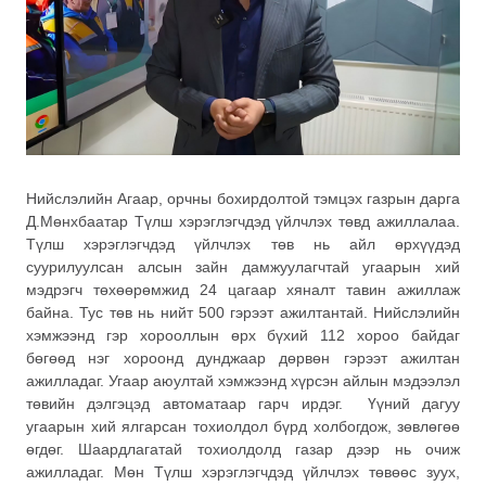
Нийслэлийн Агаар, орчны бохирдолтой тэмцэх газрын дарга
Д.Мөнхбаатар Түлш хэрэглэгчдэд үйлчлэх төвд ажиллалаа.
Түлш хэрэглэгчдэд үйлчлэх төв нь айл өрхүүдэд
суурилуулсан алсын зайн дамжуулагчтай угаарын хий
мэдрэгч төхөөрөмжид 24 цагаар хяналт тавин ажиллаж
байна. Тус төв нь нийт 500 гэрээт ажилтантай. Нийслэлийн
хэмжээнд гэр хорооллын өрх бүхий 112 хороо байдаг
бөгөөд нэг хороонд дунджаар дөрвөн гэрээт ажилтан
ажилладаг. Угаар аюултай хэмжээнд хүрсэн айлын мэдээлэл
төвийн дэлгэцэд автоматаар гарч ирдэг. Үүний дагуу
угаарын хий ялгарсан тохиолдол бүрд холбогдож, зөвлөгөө
өгдөг. Шаардлагатай тохиолдолд газар дээр нь очиж
ажилладаг. Мөн Түлш хэрэглэгчдэд үйлчлэх төвөөс зуух,