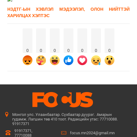
НЗДТГ-ЫН ХЭВЛЭЛ МЭДЭЭЛЭЛ, ОЛОН НИЙТТЭЙ
ХАРИЛЦАХ ХЭЛТЭС
0
0
0
0
0
0
0
Монгол улс. Улаанбаатар. Сүхбаатар дүүрэг. Амарын
гудамж. Лагшин төв 410 тоот. Редакцийн утас: 77710088.
91917371
91917371,
focus.mn2024@gmail.mn
77710088