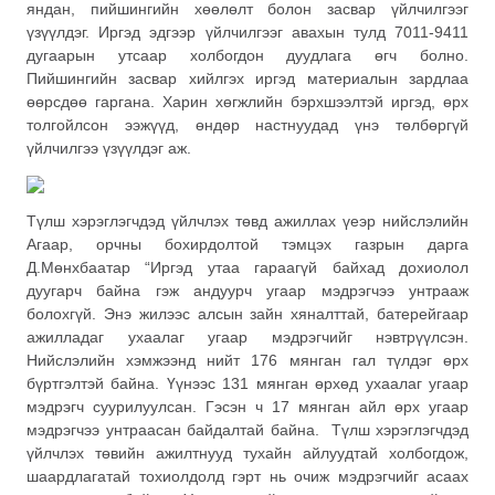
яндан, пийшингийн хөөлөлт болон засвар үйлчилгээг
үзүүлдэг. Иргэд эдгээр үйлчилгээг авахын тулд 7011-9411
дугаарын утсаар холбогдон дуудлага өгч болно.
Пийшингийн засвар хийлгэх иргэд материалын зардлаа
өөрсдөө гаргана. Харин хөгжлийн бэрхшээлтэй иргэд, өрх
толгойлсон ээжүүд, өндөр настнуудад үнэ төлбөргүй
үйлчилгээ үзүүлдэг аж.
Түлш хэрэглэгчдэд үйлчлэх төвд ажиллах үеэр нийслэлийн
Агаар, орчны бохирдолтой тэмцэх газрын дарга
Д.Мөнхбаатар “Иргэд утаа гараагүй байхад дохиолол
дуугарч байна гэж андуурч угаар мэдрэгчээ унтрааж
болохгүй. Энэ жилээс алсын зайн хяналттай, батерейгаар
ажилладаг ухаалаг угаар мэдрэгчийг нэвтрүүлсэн.
Нийслэлийн хэмжээнд нийт 176 мянган гал түлдэг өрх
бүртгэлтэй байна. Үүнээс 131 мянган өрхөд ухаалаг угаар
мэдрэгч суурилуулсан. Гэсэн ч 17 мянган айл өрх угаар
мэдрэгчээ унтраасан байдалтай байна. Түлш хэрэглэгчдэд
үйлчлэх төвийн ажилтнууд тухайн айлуудтай холбогдож,
шаардлагатай тохиолдолд гэрт нь очиж мэдрэгчийг асаах