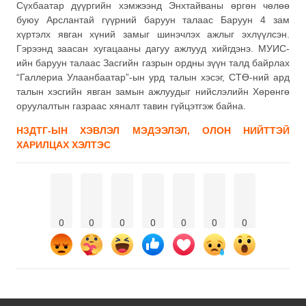
Сүхбаатар дүүргийн хэмжээнд Энхтайваны өргөн чөлөө
буюу Арслантай гүүрний баруун талаас Баруун 4 зам
хүртэлх явган хүний замыг шинэчлэх ажлыг эхлүүлсэн.
Гэрээнд заасан хугацааны дагуу ажлууд хийгдэнэ. МУИС-
ийн баруун талаас Засгийн газрын ордны зүүн талд байрлах
“Галлериа Улаанбаатар”-ын урд талын хэсэг, СТӨ-ний ард
талын хэсгийн явган замын ажлуудыг нийслэлийн Хөрөнгө
оруулалтын газраас хяналт тавин гүйцэтгэж байна.
НЗДТГ-ЫН ХЭВЛЭЛ МЭДЭЭЛЭЛ, ОЛОН НИЙТТЭЙ
ХАРИЛЦАХ ХЭЛТЭС
0
0
0
0
0
0
0