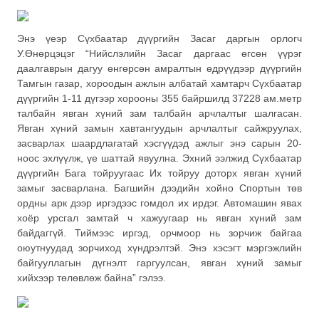
Энэ үеэр Сүхбаатар дүүргийн Засаг даргын орлогч
У.Өнөрцэцэг “Нийслэлийн Засаг даргаас өгсөн үүрэг
даалгаврын дагуу өнгөрсөн амралтын өдрүүдээр дүүргийн
Тамгын газар, хороодын ажлын албатай хамтарч Сүхбаатар
дүүргийн 1-11 дүгээр хорооны 355 байршилд 37228 ам.метр
талбайн явган хүний зам талбайн арчлалтыг шалгасан.
Явган хүний замын хавтангуудын арчлалтыг сайжруулах,
засварлах шаардлагатай хэсгүүдэд ажлыг энэ сарын 20-
ноос эхлүүлж, үе шаттай явуулна. Эхний ээлжид Сүхбаатар
дүүргийн Бага тойруугаас Их тойруу доторх явган хүний
замыг засварлана. Багшийн дээдийн хойно Спортын төв
ордны арк дээр иргэдээс гомдол их ирдэг. Автомашин явах
хоёр урсгал замтай ч хажуугаар нь явган хүний зам
байдаггүй. Тиймээс иргэд, орчмоор нь зорчиж байгаа
оюутнуудад зорчиход хүндрэлтэй. Энэ хэсэгт мэргэжлийн
байгууллагын дүгнэлт гаргуулсан, явган хүний замыг
хийхээр төлөвлөж байна” гэлээ.