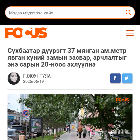
Сүхбаатар дүүрэгт 37 мянган ам.метр
явган хүний замын засвар, арчлалтыг
энэ сарын 20-ноос эхлүүлнэ
Г.ОЮУНТУЯА
2025/06/19