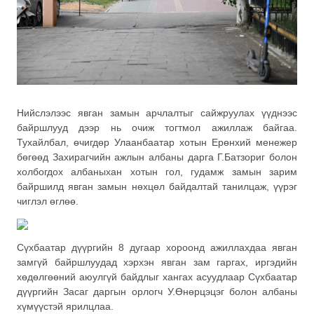
Нийслэлээс явган замын арчлалтыг сайжруулах үүднээс
байршлууд дээр нь очиж тогтмол ажиллаж байгаа.
Тухайлбал, өчигдөр Улаанбаатар хотын Ерөнхий менежер
бөгөөд Захирагчийн ажлын албаны дарга Г.Батзориг болон
холбогдох албаныхан хотын гол, гудамж замын зарим
байршилд явган замын нөхцөл байдалтай танилцаж, үүрэг
чиглэл өглөө.
Сүхбаатар дүүргийн 8 дугаар хороонд ажиллахдаа явган
замгүй байршлуудад хэрхэн явган зам гаргах, иргэдийн
хөдөлгөөний аюулгүй байдлыг хангах асуудлаар Сүхбаатар
дүүргийн Засаг даргын орлогч У.Өнөрцэцэг болон албаны
хүмүүстэй ярилцлаа.