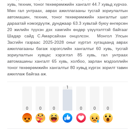
хувь, техник, тоног төхөөрөмжийн хангалт 44.7 хувьд хүрчээ.
Мөн гал унтраах, аврах ажиллагааны тусгай зориулалтын
автомашин, техник, тоног төхөөрөмжийн хангалтыг шат
дараатай нэмэгдүүлж, дунджаар 63.3 хувьтай буюу өнгөрсөн
20 жилийн түүхэн дэх хамгийн өндөр үзүүлэлттэй байгааг
Шадар сайд С.Амарсайхан онцолсон. Монгол Улсын
Засгийн газраас 2025-2028 оныг хүртэл хугацаанд аврах
ажиллагааны багаж хэрэгслийн хангалтыг 60 хувь, тусгай
зориулалтын хувцас хэрэглэл 85 хувь, гал унтраах
автомашины хангалт 65 хувь, холбоо, зарлан мэдээллийн
тоног төхөөрөмжийн хангалтыг 80 хувьд хүргэх зорилт тавин
ажиллаж байгаа аж.
1
0
0
0
0
0
0