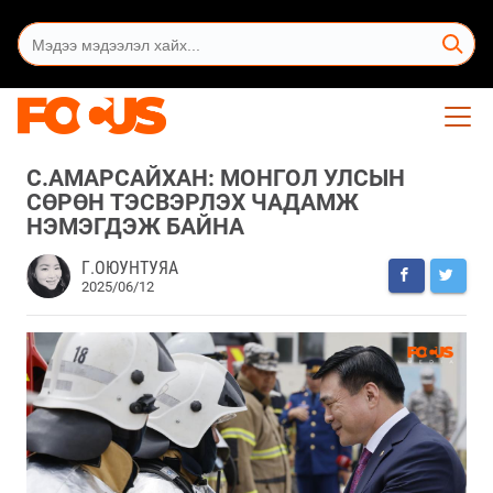
С.АМАРСАЙХАН: МОНГОЛ УЛСЫН
СӨРӨН ТЭСВЭРЛЭХ ЧАДАМЖ
НЭМЭГДЭЖ БАЙНА
Г.ОЮУНТУЯА
2025/06/12