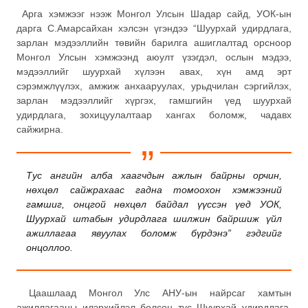
Арга хэмжээг нээж Монгол Улсын Шадар сайд, УОК-ын
дарга С.Амарсайхан хэлсэн үгэндээ “Шуурхай удирдлага,
зарлан мэдээллийн төвийн барилга ашиглалтад орсноор
Монгол Улсын хэмжээнд аюулт үзэгдэл, ослын мэдээ,
мэдээллийг шуурхай хүлээн авах, хүн амд эрт
сэрэмжлүүлэх, амжиж анхааруулах, урьдчилан сэргийлэх,
зарлан мэдээллийг хүргэх, гамшгийн үед шуурхай
удирдлага, зохицуулалтаар хангах боломж, чадавх
сайжирна.
Тус ангийн алба хаагчдын ажлын байрны орчин,
нөхцөл сайжрахаас гадна томоохон хэмжээний
гамшиг, онцгой нөхцөл байдал үүссэн үед УОК,
Шуурхай штабын удирдлага шилжин байршиж үйл
ажиллагаа явуулах боломж бүрдэнэ” гэдгийг
онцоллоо.
Цаашлаад Монгол Улс АНУ-ын найрсаг хамтын
ажиллагааны илэрхийлэл болсон тус Шуурхай удирдлага,