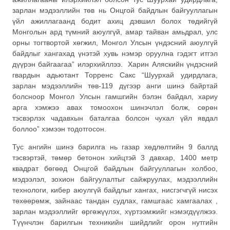
зарлан мэдээллийн төв нь Онцгой байдлын байгууллагын
үйл ажиллагаанд бодит ахиц дэвшил болох төдийгүй
Монголын ард түмний аюулгүй, амар тайван амьдрал, улс
орны тогтвортой хөгжил, Монгол Улсын үндэсний аюулгүй
байдлыг хангахад үнэтэй хувь нэмэр оруулна гэдэгт итгэл
дүүрэн байгаагаа” илэрхийллээ. Харин Аляскийн үндэсний
гвардын адьютант Торренс Сакс “Шуурхай удирдлага,
зарлан мэдээллийн төв-119 дүгээр анги шинэ байртай
болсноор Монгол Улсын гамшгийн бэлэн байдал, хариу
арга хэмжээ авах томоохон шинэчлэл болж, сөрөн
тэсвэрлэх чадавхын баталгаа болсон чухал үйл явдал
боллоо” хэмээн тодотгосон.
Тус ангийн шинэ барилга нь газар хөдлөлтийн 9 баллд
тэсвэртэй, төмөр бетонон хийцтэй 3 давхар, 1400 метр
квадрат бөгөөд Онцгой байдлын байгууллагын холбоо,
мэдээлэл, зохион байгуулалтыг сайжруулах, мэдээллийн
технологи, кибер аюулгүй байдлыг хангах, нисгэгчгүй нисэх
төхөөрөмж, зайнаас тандан судлах, гамшгаас хамгаалах ,
зарлан мэдээллийг өргөжүүлэх, хүртээмжийг нэмэгдүүлжээ.
Түүнчлэн барилгын техникийн шийдлийг орон нутгийн