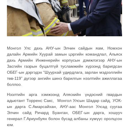
Монгол Улс дахь АНУ-ын Элчин сайдын яам, Номхон
далайн Армийн Хуурай замын цэргийн командлал, Альяск
дахь Армийн Инженерийн корпусын дэмжлэгээр АНУ-ын
Засгийн газрын буцалтгүй тусламжийн хүрээнд баригдсан
ОБЕГ-ын дэргэдэх “Шуурхай удирдлага, зарлан мэдээллийн
төв-119” дүгээр ангийн шинэ барилгын нээлтийн ажиллагаа
боллоо.
Нээлтийн арга хэмжээнд Аляскийн үндэсний гвардын
адьютант Торренс Сакс, Монгол Улсын Шадар сайд, УОК-
ын дарга С.Амарсайхан, АНУ-аас Монгол Улсад суугаа
Элчин сайд Ричард Буанган, ОБЕГ-ын дарга, хошууч
генерал Г.Ариунбуян болон бусад албаны хүмүүс оролцсон
юм.