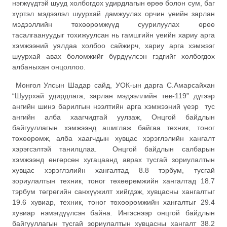
нэгжүүдтэй шууд холбогдох удирдлагын өрөө болон сум, баг
хүртэл мэдээлэл шуурхай дамжуулах орчин үеийн зарлан
мэдээллийн төхөөрөмжүүд суурилуулах өрөө
тасалгаануудыг тохижуулсан нь гамшгийн үеийн хариу арга
хэмжээний уялдаа холбоо сайжирч, хариу арга хэмжээг
шуурхай авах боломжийг бүрдүүлсэн гэдгийг холбогдох
албаныхан онцоллоо.
Монгол Улсын Шадар сайд, УОК-ын дарга С.Амарсайхан
“Шуурхай удирдлага, зарлан мэдээллийн төв-119” дүгээр
ангийн шинэ барилгын нээлтийн арга хэмжээний үеэр тус
ангийн алба хаагчидтай уулзаж, Онцгой байдлын
байгууллагын хэмжээнд ашиглаж байгаа техник, тоног
төхөөрөмж, алба хаагчдын хувцас хэрэглэлийн хангалт
хэрэгсэлтэй танилцлаа. Онцгой байдлын салбарын
хэмжээнд өнгөрсөн хугацаанд аврах тусгай зориулалтын
хувцас хэрэглэлийн хангалтад 8.8 тэрбум, тусгай
зориулалтын техник, тоног төхөөрөмжийн хангалтад 18.7
тэрбум төгрөгийн санхүүжилт хийгдэж, хувцасны хангалтыг
19.6 хувиар, техник, тоног төхөөрөмжийн хангалтыг 29.4
хувиар нэмэгдүүлсэн байна. Ингэснээр онцгой байдлын
байгууллагын тусгай зориулалтын хувцасны хангалт 38.2