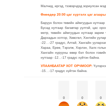
Малчид, иргэд, тээвэрчдэд зориулсан мэд
Өнөөдөр 20:00 цаг хүртэлх цаг агаар
Баруун болон төвийн аймгуудын нутгаар 
Бусад нутгаар багавтар үүлтэй, цас оро
метр, төвийн аймгуудын нутгаар зарим 
Дархадын хотгор, Хөвсгөл, Хэнтийн уулар
-22…-27 градус, Алтай, Хангайн уулархаг
Хараа, Ерөө, Тэрэлж, Хэрлэн, Халх голы
Хангайн нурууны өвөр бэл болон говийн
нутгаар -12...-17 градус хүйтэн байна.
УЛААНБААТАР ХОТ ОРЧМООР:
Үүлэрхэ
-15…-17 градус хүйтэн байна.
0
0
0