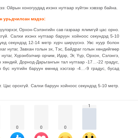
ээ: Ойрын хоногуудад ихэнх нутгаар хүйтэн хэвээр байна.
ын урьдчилсан мэдээ:
үүлэрхэг, Орхон-Сэлэнгийн сав газраар ялимгүй цас орно.
хгүй. Салхи ихэнх нутгаар баруун хойноос секундэд 5-10
үед секундэд 12-14 метр хүрч ширүүснэ. Увс нуур болон
хаг нутаг, Завхан голын эх, Тэс, Байдраг голын хөндийгөөр
 нутаг, Хүрэнбэлчир орчим, Идэр, Эг, Үүр, Орхон, Сэлэнгэ,
н хөндий, Дорнод-Дарьгангын тал нутгаар -17…-22 градус,
 бүс нутгийн баруун өмнөд хэсгээр -4…-9 градус, бусад
г. Цас орохгүй. Салхи баруун хойноос секундэд 5-10 метр.
1
0
0
0