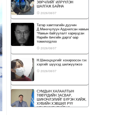
ЗӨРЧЛИЙГ ИЛРҮҮЛЭН
ШАЛГАЖ БАЙНА
2026/08/07
Татар хамтлагийн дуучин
Д.Мөнхчулуун Ардчилсан намын
“Намын байгуулалт хариуцсан
Нарийн бичгийн дарга”-аар
томилогдлоо
2026/08/07
Н.Шинэцэцэгийг хохироосон гэх
хэргийг шүүхэд шилжүүлжээ
2026/08/07
СУМДЫН ХАЛААЛТЫН
ТӨВҮҮДИЙН ЗАСВАР,
ШИНЭЧЛЭЛИЙГ БҮРЭН ХИЙЖ,
ХУВИЙН ХЭВШИЛ РҮҮ
МЕНЕЖМЕНТИЙГ НЬ
ШИЛЖҮҮЛСЭН ГЭДГИЙГ