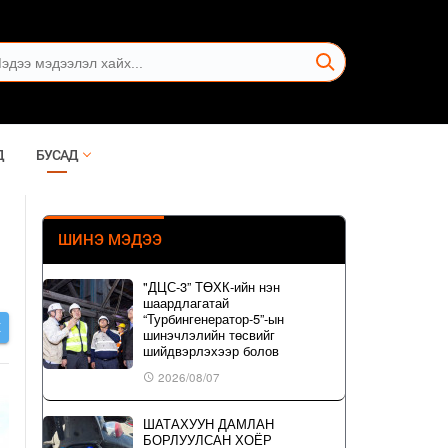
Д
БУСАД
ШИНЭ МЭДЭЭ
"ДЦС-3” ТӨХК-ийн нэн
шаардлагатай
“Турбингенератор-5”-ын
Х
шинэчлэлийн төсвийг
шийдвэрлэхээр болов
2026/08/07
ШАТАХУУН ДАМЛАН
БОРЛУУЛСАН ХОЁР