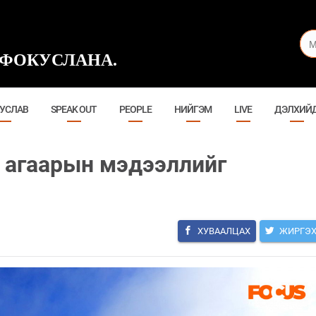
ФОКУСЛАНА.
УСЛАВ
SPEAK OUT
PEOPLE
НИЙГЭМ
LIVE
ДЭЛХИЙ
 агаарын мэдээллийг
ХУВААЛЦАХ
ЖИРГЭ