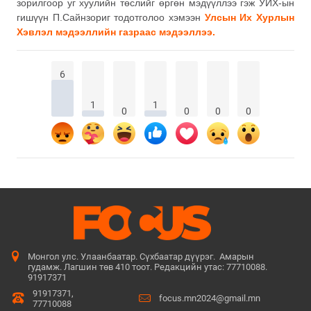
зорилгоор уг хуулийн төслийг өргөн мэдүүллээ гэж УИХ-ын
гишүүн П.Сайнзориг тодотголоо хэмээн
Улсын Их Хурлын
Хэвлэл мэдээллийн газраас мэдээллээ.
6
1
1
0
0
0
0
Монгол улс. Улаанбаатар. Сүхбаатар дүүрэг. Амарын
гудамж. Лагшин төв 410 тоот. Редакцийн утас: 77710088.
91917371
91917371,
focus.mn2024@gmail.mn
77710088