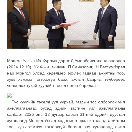
Монгол Улсын Их Хурлын дарга Д.Амарбаясгаланд өнөөдөр
(2024.12.19) УИХ-ын гишүүн П.Сайнзориг, Н.Батсүмбэрэл
нар Монгол Улсад хөдөлмөр эрхлэх гадаад ажилтны тоо,
хувь хэмжээ тогтоохгүй байх, ажлын байрны төлбөрөөс
чөлөөлөх тухай хуулийн төсөл өргөн барилаа.
Тус хуулийн төсөлд уул уурхай, газрын тос олборлох үйл
ажиллагаанаас бусад эдийн засгийн үйл ажиллагааны
салбарт 2026 оны 12 дугаар сарын 31-ний өдрийг дуустал
хугацаанд Монгол Улсад хөдөлмөр эрхлэх гадаад ажилтны
тоо, хувь хэмжээ тогтоохгүй бөгөөд энэ хугацаанд ажил