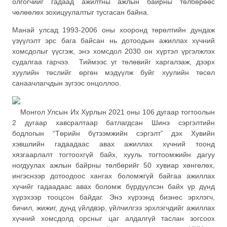
олгогчийг гадаад ажилтны ажлын байрны төлбөрөөс
чөлөөлөх зохицуулалтыг тусгасан байна.
Манай улсад 1993-2006 оны хооронд төрөлтийн дундаж
үзүүлэлт эрс бага байсан нь дотоодын ажиллах хүчний
хомсдолыг үүсгэж, энэ хомсдол 2030 он хүртэл үргэлжлэх
судалгаа гарчээ. Тиймээс уг төлөвийг харгалзаж, дээрх
хуулийн төслийг өргөн мэдүүлж буйг хуулийн төсөл
санаачлагчдын зүгээс онцоллоо.
Монгол Улсын Их Хурлын 2021 оны 106 дугаар тогтоолын
2 дугаар хавсралтаар батлагдсан Шинэ сэргэлтийн
бодлогын “Төрийн бүтээмжийн сэргэлт” дэх Хувийн
хэвшлийн гадаадаас авах ажиллах хүчний тоонд
хязгаарлалт тогтоохгүй байх, хууль тогтоомжийн дагуу
ногдуулах ажлын байрны төлбөрийг 50 хувиар хөнгөлөх,
ингэснээр дотоодоос хангах боломжгүй байгаа ажиллах
хүчийг гадаадаас авах боломж бүрдүүлсэн байх үр дүнд
хүрэхээр тооцсон байдаг. Энэ хүрээнд бизнес эрхлэгч,
бичил, жижиг, дунд үйлдвэр, үйлчилгээ эрхлэгчдийг ажиллах
хүчний хомсдолд орсныг цаг алдалгүй таслан зогсоох