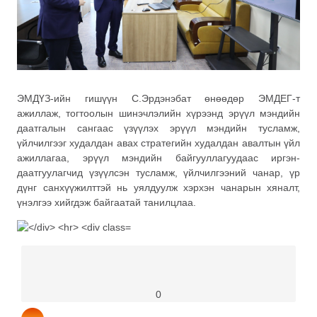
ЭМДҮЗ-ийн гишүүн С.Эрдэнэбат өнөөдөр ЭМДЕГ-т
ажиллаж, тогтоолын шинэчлэлийн хүрээнд эрүүл мэндийн
даатгалын сангаас үзүүлэх эрүүл мэндийн тусламж,
үйлчилгээг худалдан авах стратегийн худалдан авалтын үйл
ажиллагаа, эрүүл мэндийн байгууллагуудаас иргэн-
даатгуулагчид үзүүлсэн тусламж, үйлчилгээний чанар, үр
дүнг санхүүжилттэй нь уялдуулж хэрхэн чанарын хяналт,
үнэлгээ хийгдэж байгаатай танилцлаа.
0