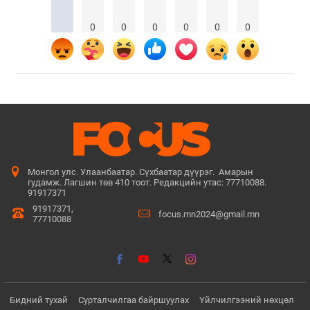
0
0
0
0
0
0
Монгол улс. Улаанбаатар. Сүхбаатар дүүрэг. Амарын
гудамж. Лагшин төв 410 тоот. Редакцийн утас: 77710088.
91917371
91917371,
focus.mn2024@gmail.mn
77710088
Бидний тухай
Сурталчилгаа байршуулах
Үйлчилгээний нөхцөл