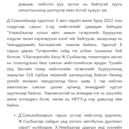
дэвшиж, нийслэл рүү зүглэх нь байтугай хууль
хяналтынханд шалгуулж явах ёстой хүмүүс аж.
Д.Сумьяабазар одоогоос 2 жил гаруйн өмнө буюу 2022 оны
нэгдүгээр сарын 1-нд нийслэлийг удирдаж байхдаа
“Улаанбаатар хотын авто замын түгжрэлийг бууруулах
нэгдсэн төсөл хэрэгжүүлэх нэгж”-ийг байгуулж, захирлаар нь
Чимэддоржийн Батзоригийг томилж байжээ. Удалгүй 8
сарын дараа Түгжрэлийн сайд гэх албан тушаалыг бий
болгож, Ч.Батзоригийн багш Ж.Сүхбаатар томилогдон ирсэн
нь тохиолдлынх биш хэмээн нийслэлийнхэн ярьдаг. Тухайн
үед Засгийн газар нийслэлийн түгжрэлийг бууруулахад
зориулан 318 тэрбум төгрөгийг шилжүүлээд байсан бөгөөд
үүнийг захиран зарцуулахад багш шавь 2 гар нийлэн
ажилласан хэмээн цахим орчинд өнөөдрийг хүртэл
шуугисаар байгаа.. Харамсалтай нь өнөөдөр нэг нь шүүхийн
өмнө яллагдагч болж, нөгөө нь НИТХ-д нэр дэвшээд явж
байна.
Д.Сумьяабазарын гарын үсгээр нийслэлд шургалж,
Ж.Сүхбаатар сайдын үед ногоон автобусны дуулиант
хэрэгт холбогдож, Х.Нямбаатар даргын үед хуулийн