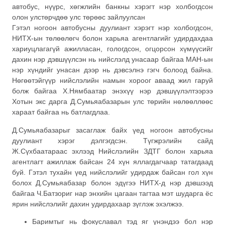
автобус, нүүрс, хөгжлийн банкны хэрэгт нэр холбогдсон
олон улстөрчдөө улс төрөөс зайлуулсан
Гэтэл ногоон автобусны дуулиант хэрэгт нэр холбогдсон,
НИТХ-ын төлөөлөгч болон харьяа агентлагийг удирдахдаа
хариуцлагагүй ажилласан, гологдсон, огцорсон хүмүүсийг
дахин нэр дэвшүүлсэн нь нийслэлд унасаар байгаа МАН-ын
нэр хүндийг унасан дээр нь дэвсэлнэ гэгч болоод байна.
Нөгөөтэйгүүр нийслэлийн намын хороог аваад жил гаруй
болж байгаа Х.Нямбаатар энэхүү нэр дэвшүүлэлтээрээ
Хотын экс дарга Д.Сумьяабазарын улс төрийн нөлөөллөөс
хараат байгаа нь батлагдлаа.
Д.Сумьяабазарыг засаглаж байх үед ногоон автобусны
дуулиант хэрэг дэлгэгдсэн. Түгжрэлийн сайд
Ж.Сүхбаатараас эхлээд Нийслэлийн ЗДТГ болон харьяа
агентлагт ажиллаж байсан 24 хүн яллагдагчаар татагдаад
буй. Гэтэл тухайн үед нийслэлийг удирдаж байсан гол хүн
болох Д.Сумьяабазар болон эдүгээ НИТХ-д нэр дэвшээд
байгаа Ч.Батзориг нар энхийн цагаан тагтаа мэт шударга ёс
ярин нийслэлийг дахин удирдахаар зүглэж эхэлжээ.
Баримтыг нь фокуславал тэд яг үнэндээ бол нэр