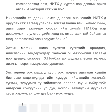
хамгаалалтад орж, НИТХ-д хүртэл нэр дэвших эрхээ
авсан Ч.Батзориг гэж хэн бэ?
Нийслэлийн тендерийн амтанд орсон энэ хүнийг НИТХ-д
оруулах гэж яагаад улайран зүтгээд байна вэ? Бизнес хийж,
ашиг харж ажиллаж сурсан ийм хүнийг НИТХ-д нэр
дэвшүүлэх нь улстөрчдийн хэнд нь ямар ашигтай байсан вэ
гээд эргэлзээтэй олон асуулт байна?
Хотын мафийн шинэ сүлжээг үүсгэхийг оролдогч,
нийслэлийн тендерүүдээр хөлжсөн Ч.Батзоригийг НИТХ-д
нэр дэвшүүлснээрээ Х.Нямбаатар шударга ёсны төлөөх,
авилгын эсрэг тэмцлээсээ урважээ.
Улс төрөөр эрх мэдэлд хүрч, эрх мэдлээ ашиглан хувийн
бизнесээ цэцэглүүлдэг ийм хүмүүс нийслэлийн хөгжлийг
түгжиж, түрүүвчээ түнтийлгэхээс өөрөөр юу ч хийдэггүйг
өнгөрсөн сонгуулийн үр дүн, ногоон автобусны дуулиант
хэрэг харуулсан шүү дээ Баянзүрхчүүдээ.
1