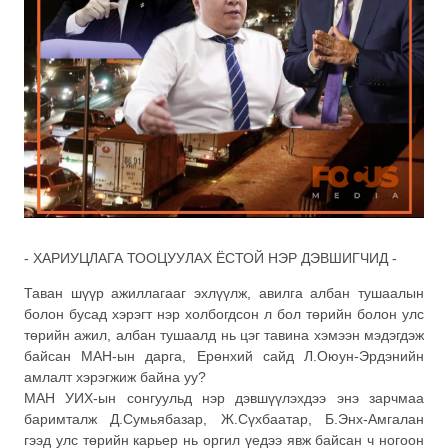
- ХАРИУЦЛАГА ТООЦУУЛАХ ЁСТОЙ НЭР ДЭВШИГЧИД -
Таван шүүр ажиллагааг эхлүүлж, авилга албан тушаалын
болон бусад хэрэгт нэр холбогдсон л бол төрийн болон улс
төрийн ажил, албан тушаалд нь цэг тавина хэмээн мэдэгдэж
байсан МАН-ын дарга, Ерөнхий сайд Л.Оюун-Эрдэнийн
амлалт хэрэгжиж байна уу?
МАН УИХ-ын сонгуульд нэр дэвшүүлэхдээ энэ зарчмаа
баримталж Д.Сумьябазар, Ж.Сүхбаатар, Б.Энх-Амгалан
гээд улс төрийн карьер нь оргил үедээ явж байсан ч ногоон