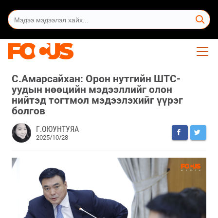
С.Амарсайхан: Орон нутгийн ШТС-
уудын нөөцийн мэдээллийг олон
нийтэд тогтмол мэдээлэхийг үүрэг
болгов
Г.ОЮУНТУЯА
2025/10/28