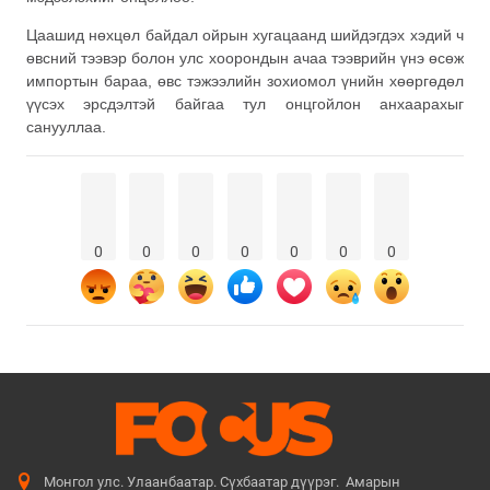
Цаашид нөхцөл байдал ойрын хугацаанд шийдэгдэх хэдий ч
өвсний тээвэр болон улс хоорондын ачаа тээврийн үнэ өсөж
импортын бараа, өвс тэжээлийн зохиомол үнийн хөөргөдөл
үүсэх эрсдэлтэй байгаа тул онцгойлон анхаарахыг
санууллаа.
0
0
0
0
0
0
0
Монгол улс. Улаанбаатар. Сүхбаатар дүүрэг. Амарын