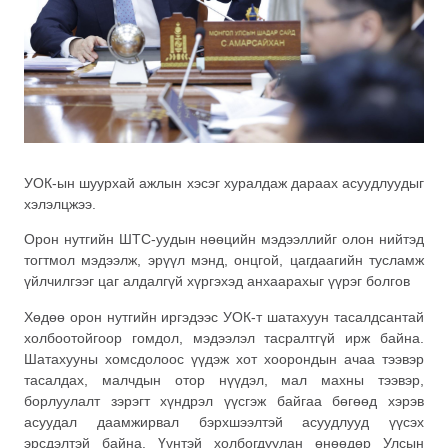
УОК-ын шуурхай ажлын хэсэг хуралдаж дараах асуудлуудыг
хэлэлцжээ.
Орон нутгийн ШТС-уудын нөөцийн мэдээллийг олон нийтэд
тогтмол мэдээлж, эрүүл мэнд, онцгой, цагдаагийн тусламж
үйлчилгээг цаг алдалгүй хүргэхэд анхаарахыг үүрэг болгов
Хөдөө орон нутгийн иргэдээс УОК-т шатахуун тасалдсантай
холбоотойгоор гомдол, мэдээлэл тасралтгүй ирж байна.
Шатахууны хомсдолоос үүдэж хот хоорондын ачаа тээвэр
тасалдах, малчдын отор нүүдэл, мал махны тээвэр,
борлуулалт зэрэгт хүндрэл үүсгэж байгаа бөгөөд хэрэв
асуудал даамжирвал бэрхшээлтэй асуудлууд үүсэх
эрсдэлтэй байна. Үүнтэй холбогдуулан өнөөдөр Улсын