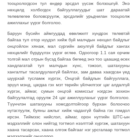
тооцоологдсон тул өндөр эрсдэл үүсэж болзошгүй. Энэ
нөхцөлд холбогдох байгууллагуудыг шат дараатай
төлөвлөгөө боловсруулж, эрсдэлийг урьдчилан тооцоолж
ажиллахыг үүрэг болголоо.
Баруун бүсийн аймгуудад өвөлжилт хүндрэх төлөвтэй
байгаа тул отор нүүдэл хийж буй малчдын нөхцөл байдлыг
онцгойлон хянаж, мал сүргийн аюулгүй байдлыг хангах
нөхцөлийг бүрдүүлэх үүрэг өглөө. Одоогоор 1.1 сая орчим
толгой мал отрын бүсэд байгаа бөгөөд энэ тоо цаашид өсөх
хандлагатай тул малчдын хүнс, тэжээл, шатахууны
хангалтыг тасалдуулахгүй байлгах, зам даваа хаагдсан үед
шуурхай тусламж хүргэх, Онцгой байдлын байгууллага,
эрүүл мэнд, цагдаа гэх мэт төрийн үйлчилгээг цаг алдалгүй
хүргэх, аймаг, сумын онцгой комиссыг нэгдсэн зохион
байгуулалтад оруулж 24 цаг ажиллуулахыг үүрэг болголоо.
Түүнчлэн шатахууны хомсдолтойгоор бурхан болоочоо
нутаглуулж, буяны ажлыг хийж чадахгүй байна гэх гомдол
ирсэн. Тиймээс нийслэл, аймаг, орон нутгийн ШТС-ын
мэдээллийг олон нийтэд тогтмол нээлттэй хүргэж, шатахуун
хаана тасарсан, хаана олгож байгааг нэг урсгалаар тогтмол
мэдээлэхийг онцоллоо.