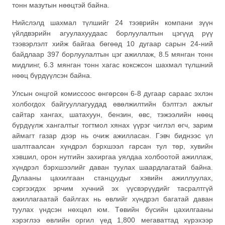
тонн мазутын нөөцтэй байна.
Нийслэлд шахмал түлшийг 24 тээврийн компани зүүн
үйлдвэрийн агуулахуудаас борлуулалтын цэгүүд рүү
тээвэрлэлт хийж байгаа бөгөөд 10 дугаар сарын 24-ний
байдлаар 397 борлуулалтын цэг ажиллаж, 8.5 мянган тонн
мидлинг, 6.3 мянган тонн хагас коксжсон шахмал түлшний
нөөц бүрдүүлсэн байна.
Улсын онцгой комиссоос өнгөрсөн 6-8 дугаар сараас эхлэн
холбогдох байгууллагуудад өвөлжилтийн бэлтгэл ажлыг
сайтар хангах, шатахуун, бензин, өвс, тэжээлийн нөөц
бүрдүүлж хангалтыг тогтмол хянах үүрэг чиглэл өгч, зарим
аймагт газар дээр нь очиж ажилласан. Гэвч биднээс үл
шалтгаалсан хүндрэл бэрхшээл гарсан тул төр, хувийн
хэвшил, орон нутгийн захиргаа уялдаа холбоотой ажиллаж,
хүндрэл бэрхшээлийг даван туулах шаардлагатай байна.
Дулааны цахилгаан станцуудыг хэвийн ажиллуулах,
сэргээгдэх эрчим хүчний эх үүсвэрүүдийг тасралтгүй
ажиллагаатай байлгах нь өвлийг хүндрэл багатай даван
туулах үндсэн нөхцөл юм. Төвийн бүсийн цахилгааны
хэрэглээ өвлийн оргил үед 1,800 мегаваттад хүрэхээр