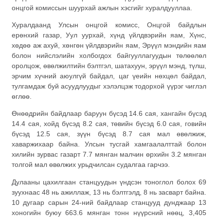
онцгой комиссын шуурхай ажлын хэсгийг хуралдууллаа.
Хуралдаанд Улсын онцгой комисс, Онцгой байдлын
ерөнхий газар, Уул уурхай, хүнд үйлдвэрийн яам, Хүнс,
хөдөө аж ахуй, хөнгөн үйлдвэрийн яам, Эрүүл мэндийн яам
болон нийслэлийн холбогдох байгууллагуудын төлөөлөл
оролцож, өвөлжилтийн бэлтгэл, шатахуун, эрүүл мэнд, түлш,
эрчим хүчний аюулгүй байдал, цаг үеийн нөхцөл байдал,
тулгамдаж буй асуудлуудыг хэлэлцэж тодорхой үүрэг чиглэл
өглөө.
Өнөөдрийн байдлаар баруун бүсэд 14.6 сая, хангайн бүсэд
14.4 сая, хойд бүсэд 8.2 сая, төвийн бүсэд 6.0 сая, говийн
бүсэд 12.5 сая, зүүн бүсэд 8.7 сая мал өвөлжиж,
хаваржихаар байна. Улсын тусгай хамгаалалттай болон
хилийн зурвас газарт 7.7 мянган малчин өрхийн 3.2 мянган
толгой мал өвөлжих урьдчилсан судалгаа гарчээ.
Дулааны цахилгаан станцуудын үндсэн тоноглол болох 69
зуухнаас 48 нь ажиллаж, 13 нь бэлтгэлд, 8 нь засварт байна.
10 дугаар сарын 24-ний байдлаар станцууд дунджаар 13
хоногийн буюу 663.6 мянган тонн нүүрсний нөөц, 3,405