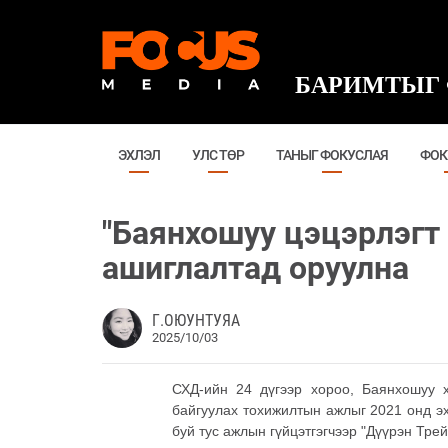
БАРИМТЫГ 
ЭХЛЭЛ
УЛС ТӨР
ТАНЫГ ФОКУСЛАЯ
ФОК
"Баянхошуу цэцэрлэгт 
ашиглалтад оруулна
Г.ОЮУНТУЯА
2025/10/03
СХД-ийн 24 дүгээр хороо, Баянхошуу х
байгуулах тохижилтын ажлыг 2021 онд э
буй тус ажлын гүйцэтгэгчээр "Дүүрэн Тр