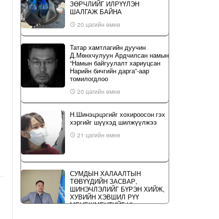
ЗӨРЧЛИЙГ ИЛРҮҮЛЭН
ШАЛГАЖ БАЙНА
20 цагийн өмнө
Татар хамтлагийн дуучин
Д.Мөнхчулуун Ардчилсан намын
“Намын байгуулалт хариуцсан
Нарийн бичгийн дарга”-аар
томилогдлоо
20 цагийн өмнө
Н.Шинэцэцэгийг хохироосон гэх
хэргийг шүүхэд шилжүүлжээ
21 цагийн өмнө
СУМДЫН ХАЛААЛТЫН
ТӨВҮҮДИЙН ЗАСВАР,
ШИНЭЧЛЭЛИЙГ БҮРЭН ХИЙЖ,
ХУВИЙН ХЭВШИЛ РҮҮ
МЕНЕЖМЕНТИЙГ НЬ
ШИЛЖҮҮЛСЭН ГЭДГИЙГ