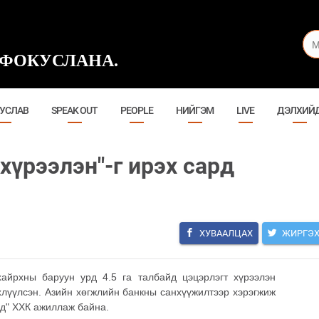
ФОКУСЛАНА.
УСЛАВ
SPEAK OUT
PEOPLE
НИЙГЭМ
LIVE
ДЭЛХИЙ
хүрээлэн"-г ирэх сард
ХУВААЛЦАХ
ЖИРГЭ
айрхны баруун урд 4.5 га талбайд цэцэрлэгт хүрээлэн
хлүүлсэн. Азийн хөгжлийн банкны санхүүжилтээр хэрэгжиж
ейд" ХХК ажиллаж байна.