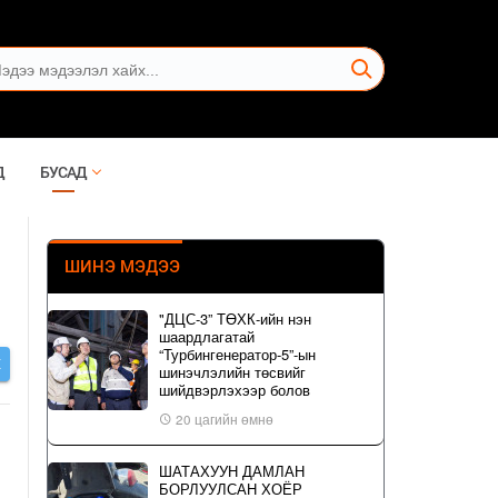
Д
БУСАД
ШИНЭ МЭДЭЭ
"ДЦС-3” ТӨХК-ийн нэн
шаардлагатай
“Турбингенератор-5”-ын
Х
шинэчлэлийн төсвийг
шийдвэрлэхээр болов
20 цагийн өмнө
ШАТАХУУН ДАМЛАН
БОРЛУУЛСАН ХОЁР