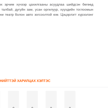
дэх эрчим хүчээр цахилгааны асуудлаа шийдсэн бөгөөд
 талбай, дугуйн зам, усан оргилуур, хүүхдийн тоглоомын
ни театр болон авто зогсоолтой юм. Цэцэрлэгт хүрээлэнг
 НИЙТТЭЙ ХАРИЛЦАХ ХЭЛТЭС