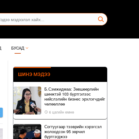
Д
БУСАД
ШИНЭ МЭДЭЭ
Б.Сэмжидмаа: Зөвшөөрлийн
шинжтэй 103 бүртгэлээс
нийслэлийн бизнес эрхлэгчдийг
чөлөөллөө
6 цагийн өмнө
Х
Согтуугаар тээврийн хэрэгсэл
жолоодсон 95 зөрчил
бүртгэгджээ