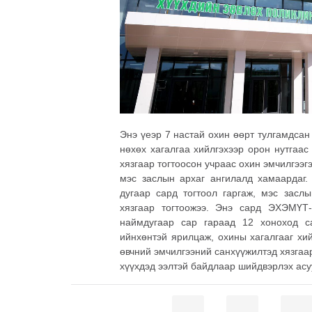
Энэ үеэр 7 настай охин өөрт тулгамдсан
нөхөх хагалгаа хийлгэхээр орон нутгаа
хязгаар тогтоосон учраас охин эмчилгээг
мэс заслын архаг ангилалд хамаардаг.
дугаар сард тогтоол гаргаж, мэс засл
хязгаар тогтоожээ. Энэ сард ЭХЭМҮТ-
наймдугаар сар гараад 12 хоноход с
ийнхөнтэй ярилцаж, охины хагалгааг хи
өвчний эмчилгээний санхүүжилтэд хязгаар
хүүхдэд ээлтэй байдлаар шийдвэрлэх асу