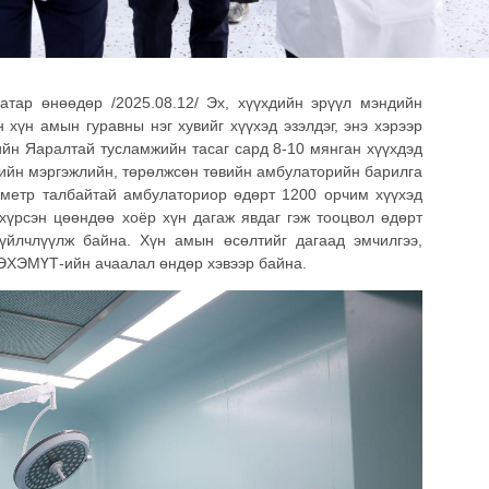
тар өнөөдөр /2025.08.12/ Эх, хүүхдийн эрүүл мэндийн
хүн амын гуравны нэг хувийг хүүхэд эзэлдэг, энэ хэрээр
ийн Яаралтай тусламжийн тасаг сард 8-10 мянган хүүхдэд
рийн мэргэжлийн, төрөлжсөн төвийн амбулаторийн барилга
.метр талбайтай амбулаториор өдөрт 1200 орчим хүүхэд
 хүрсэн цөөндөө хоёр хүн дагаж явдаг гэж тооцвол өдөрт
үйлчлүүлж байна. Хүн амын өсөлтийг дагаад эмчилгээ,
 ЭХЭМҮТ-ийн ачаалал өндөр хэвээр байна.