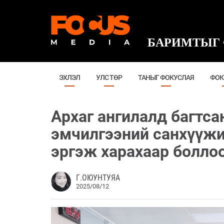
БАРИМТЫГ 
ЭХЛЭЛ
УЛС ТӨР
ТАНЫГ ФОКУСЛАЯ
ФОК
Архаг ангилалд багтса
эмчилгээний санхүүжи
эргэж харахаар болло
Г.ОЮУНТУЯА
2025/08/12