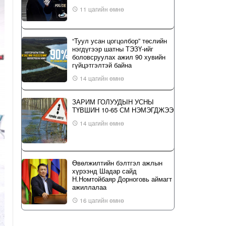
11 цагийн өмнө
“Туул усан цогцолбор” төслийн
нэгдүгээр шатны ТЭЗҮ-ийг
боловсруулах ажил 90 хувийн
гүйцэтгэлтэй байна
14 цагийн өмнө
ЗАРИМ ГОЛУУДЫН УСНЫ
ТҮВШИН 10-65 СМ НЭМЭГДЖЭЭ
14 цагийн өмнө
Өвөлжилтийн бэлтгэл ажлын
хүрээнд Шадар сайд
Н.Номтойбаяр Дорноговь аймагт
ажиллалаа
16 цагийн өмнө
ҮЙЛ ЯВДАЛ: Нийслэлийн ИТХ-