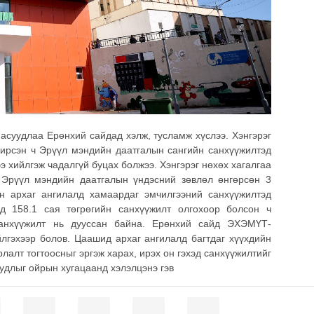
 асуудлаа Ерөнхий сайдад хэлж, тусламж хүслээ. Хэнгэрэг
с ирсэн ч Эрүүл мэндийн даатгалын сангийн санхүүжилтэд
ээ хийлгэж чадалгүй буцах болжээ. Хэнгэрэг нөхөх хагалгаа
 Эрүүл мэндийн даатгалын үндэсний зөвлөл өнгөрсөн 3
ын архаг ангилалд хамаардаг эмчилгээний санхүүжилтэд
д 158.1 сая төгрөгийн санхүүжилт олгохоор болсон ч
анхүүжилт нь дууссан байна. Ерөнхий сайд ЭХЭМҮТ-
йлгэхээр болов. Цаашид архаг ангилалд багтдаг хүүхдийн
лалт тогтоосныг эргэж харах, ирэх он гэхэд санхүүжилтийг
удлыг ойрын хугацаанд хэлэлцэнэ гэв