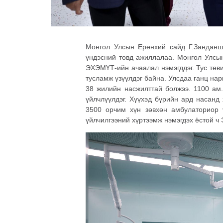
Монгол Улсын Ерөнхий сайд Г.Занданша
үндэсний төвд ажиллалаа. Монгол Улсын 
ЭХЭМҮТ-ийн ачаалал нэмэгддэг. Тус төв
тусламж үзүүлдэг байна. Улсдаа ганц на
38 жилийн насжилттай болжээ. 1100 ам
үйлчлүүлдэг. Хүүхэд бүрийн ард насанд
3500 орчим хүн зөвхөн амбулаториор 
үйлчилгээний хүртээмж нэмэгдэх ёстой ч