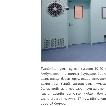
Тухайлбал, үзлэг хүлээх хугацаа 10-20 
Амбулаторийн ачааллыг бууруулах барил
ашиглалтад бүрэн оруулахаар ажилла
дахин том. Үүнийг дагаад үзлэг хүлээ
боломжтойг эмч, мэргэжилтнүүд хэллээ.
гадна өдрийн эмчилгээ хийдэг болн
ажиллагаагаа явуулж, 37 төрлийн онош
өрөөтэй болжээ.