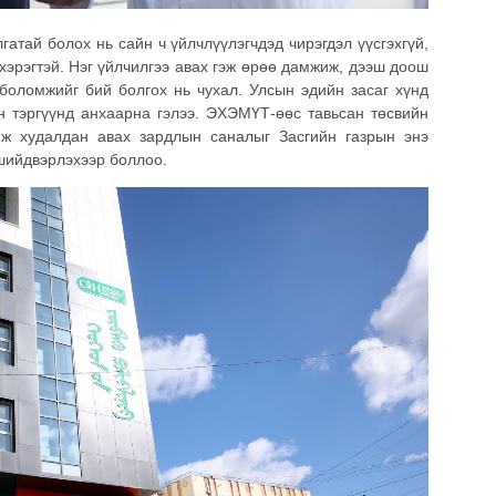
атай болох нь сайн ч үйлчлүүлэгчдэд чирэгдэл үүсгэхгүй,
хэрэгтэй. Нэг үйлчилгээ авах гэж өрөө дамжиж, дээш доош
 боломжийг бий болгох нь чухал. Улсын эдийн засаг хүнд
эн тэргүүнд анхаарна гэлээ. ЭХЭМҮТ-өөс тавьсан төсвийн
мж худалдан авах зардлын саналыг Засгийн газрын энэ
шийдвэрлэхээр боллоо.