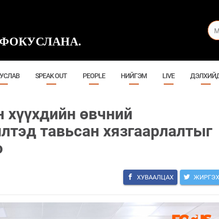
ФОКУСЛАНА.
УСЛАВ
SPEAK OUT
PEOPLE
НИЙГЭМ
LIVE
ДЭЛХИЙ
н хүүхдийн өвчний
лтэд тавьсан хязгаарлалтыг
о
ХУВААЛЦАХ
ЖИРГЭ