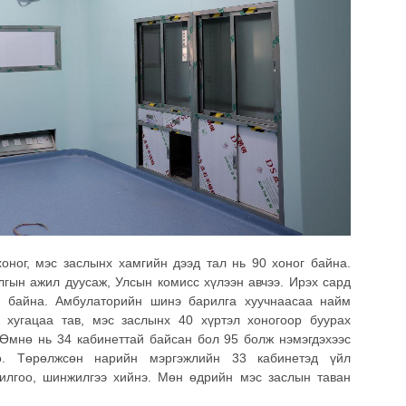
хоног, мэс заслынх хамгийн дээд тал нь 90 хоног байна.
гын ажил дуусаж, Улсын комисс хүлээн авчээ. Ирэх сард
ж байна. Амбулаторийн шинэ барилга хуучнаасаа найм
х хугацаа тав, мэс заслынх 40 хүртэл хоногоор буурах
 Өмнө нь 34 кабинеттай байсан бол 95 болж нэмэгдэхээс
о. Төрөлжсөн нарийн мэргэжлийн 33 кабинетэд үйл
илгоо, шинжилгээ хийнэ. Мөн өдрийн мэс заслын таван