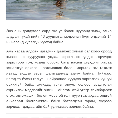
Энэ оны долдугаар сард гол ус болон нууранд живж, амиа
алдсан тухай нийт 43 дуудлага, мэдээлэл бүртгэгдсэний 14
нь насанд хүрээгүй хүүхэд байна.
Амь насаа алдсан иргэдийн дийлэнх хувийг сэлэхээр ороод
живсэн, согтууруулах ундаа хэрэглэсэн үедээ сэрүүцэх
зорилгоор гол, усанд орсон, бага насны хүүхдийг хараа
хяналтгүй орхисон, автомашин болон морьтой гол гаталж
яваад эндсэн зэрэг шалтгаанууд эзэлж байна. Тиймээс
иргэд та бүхэн гол,усны ойролцоо хүүхдээ харгалзах хүнгүй
орхихгүй байх, хүүхдэд усны аюул, ослоос урьдчилан
сэргийлэх мэдлэгийг энгийн, ойлгомжтой үгээр тайлбарлаж
өгөх, автомашин болон морьтой гол, нуур гатлахдаа онцгой
анхаарал болгоомжтой байж батлагдсан гарам, гүүрээр
зорчихыг цагдаагийн байгууллагаас зөвлөж байна.
1