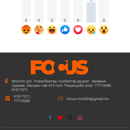
0
0
0
0
0
0
Монгол улс. Улаанбаатар. Сүхбаатар дүүрэг. Амарын
гудамж. Лагшин төв 410 тоот. Редакцийн утас: 77710088.
91917371
91917371,
focus.mn2024@gmail.mn
77710088