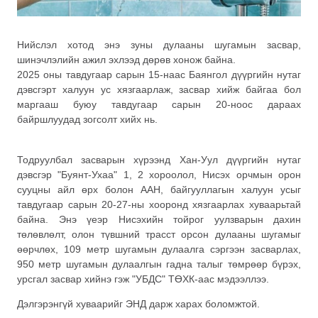
Нийслэл хотод энэ зуны дулааны шугамын засвар,
шинэчлэлийн ажил эхлээд дөрөв хонож байна.
2025 оны тавдугаар сарын 15-наас Баянгол дүүргийн нутаг
дэвсгэрт халуун ус хязгаарлаж, засвар хийж байгаа бол
маргааш буюу тавдугаар сарын 20-ноос дараах
байршлуудад зогсолт хийх нь.
Тодруулбал засварын хүрээнд Хан-Уул дүүргийн нутаг
дэвсгэр "Буянт-Ухаа" 1, 2 хороолол, Нисэх орчмын орон
сууцны айл өрх болон ААН, байгууллагын халуун усыг
тавдугаар сарын 20-27-ны хооронд хязгаарлах хуваарьтай
байна. Энэ үеэр Нисэхийн тойрог уулзварын дахин
төлөвлөлт, олон түвшний трасст орсон дулааны шугамыг
өөрчлөх, 109 метр шугамын дулаалга сэргээн засварлах,
950 метр шугамын дулаалгын гадна талыг төмрөөр бүрэх,
урсгал засвар хийнэ гэж "УБДС" ТӨХК-аас мэдээллээ.
Дэлгэрэнгүй хуваарийг ЭНД дарж харах боломжтой.