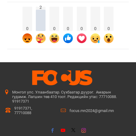
2
0
0
0
0
0
0
Монгол улс. Улаанбаатар. Сүхбаатар дүүрэг. Амарын
гудамж. Лагшин төв 410 тоот. Редакцийн утас: 77710088.
91917371
91917371,
focus.mn2024@gmail.mn
77710088