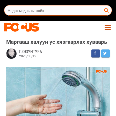
Маргааш халуун ус хязгаарлах хуваарь
Г.ОЮУНТУЯА
2025/05/19