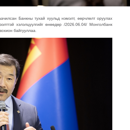
ачилсан Банкны тухай хуульд нэмэлт, өөрчлөлт оруулах
элттэй хэлэлцүүлгийг өнөөдөр /2026.06.04/ Монголбанк
зохион байгууллаа.