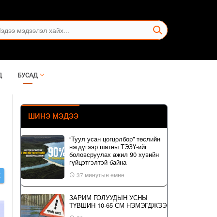
Д
БУСАД
ШИНЭ МЭДЭЭ
“Туул усан цогцолбор” төслийн
нэгдүгээр шатны ТЭЗҮ-ийг
боловсруулах ажил 90 хувийн
гүйцэтгэлтэй байна
37 минутын өмнө
Х
ЗАРИМ ГОЛУУДЫН УСНЫ
ТҮВШИН 10-65 СМ НЭМЭГДЖЭЭ