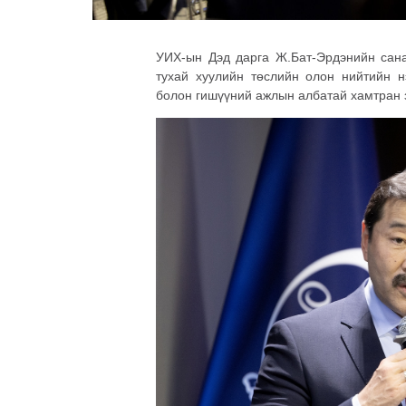
УИХ-ын Дэд дарга Ж.Бат-Эрдэнийн сана
тухай хуулийн төслийн олон нийтийн нэ
болон гишүүний ажлын албатай хамтран 