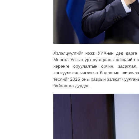
Хэлэлцүүлгийг нээж УИХ-ын дэд дарга 
Монгол Улсын урт хугацааны хөгжлийн з
хөрөнгө оруулалтын орчин, засаглал
хөгжүүлэхэд чиглэсэн бодлогын шинэчлэ
төслийг 2026 оны хаврын ээлжит чуулга
байгаагаа дурдав.