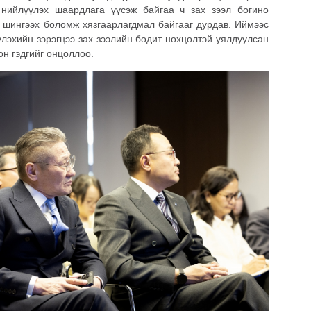
 нийлүүлэх шаардлага үүсэж байгаа ч зах зээл богино
 шингээх боломж хязгаарлагдмал байгааг дурдав. Иймээс
лэхийн зэрэгцээ зах зээлийн бодит нөхцөлтэй уялдуулсан
он гэдгийг онцоллоо.