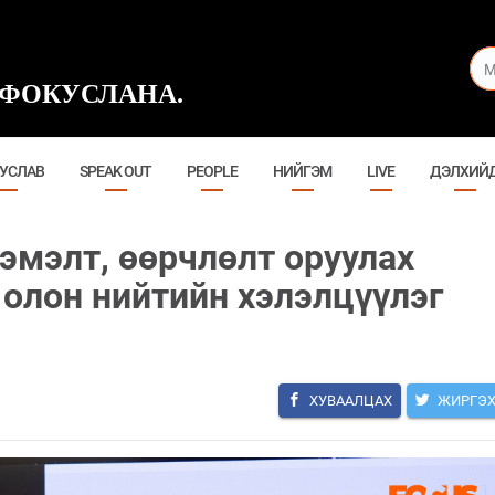
ФОКУСЛАНА.
УСЛАВ
SPEAK OUT
PEOPLE
НИЙГЭМ
LIVE
ДЭЛХИЙ
эмэлт, өөрчлөлт оруулах
 олон нийтийн хэлэлцүүлэг
ХУВААЛЦАХ
ЖИРГЭ