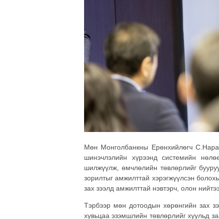
Мөн Монголбанкны Ерөнхийлөгч С.Наран
шинэчлэлийн хүрээнд системийн нөлөө
шилжүүлж, өмчлөлийн төвлөрлийг бууруу
зорилтыг амжилттай хэрэгжүүлсэн болохы
зах зээлд амжилттай нэвтэрч, олон нийтэ
Тэрбээр мөн дотоодын хөрөнгийн зах зэ
хувьцаа эзэмшлийн төвлөрлийг хуульд за