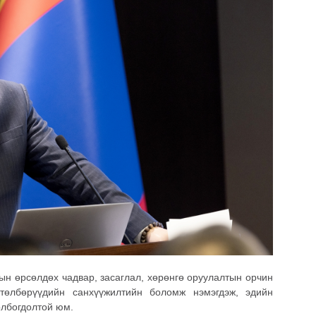
ын өрсөлдөх чадвар, засаглал, хөрөнгө оруулалтын орчин
өтөлбөрүүдийн санхүүжилтийн боломж нэмэгдэж, эдийн
олбогдолтой юм.