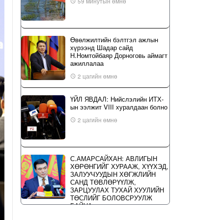
59 минутын өмнө
Өвөлжилтийн бэлтгэл ажлын
хүрээнд Шадар сайд
Н.Номтойбаяр Дорноговь аймагт
ажиллалаа
2 цагийн өмнө
ҮЙЛ ЯВДАЛ: Нийслэлийн ИТХ-
ын ээлжит VIII хуралдаан болно
2 цагийн өмнө
С.АМАРСАЙХАН: АВЛИГЫН
ХӨРӨНГИЙГ ХУРААЖ, ХҮҮХЭД,
ЗАЛУУЧУУДЫН ХӨГЖЛИЙН
САНД ТӨВЛӨРҮҮЛЖ,
ЗАРЦУУЛАХ ТУХАЙ ХУУЛИЙН
ТӨСЛИЙГ БОЛОВСРУУЛЖ
БАЙНА
20 цагийн өмнө