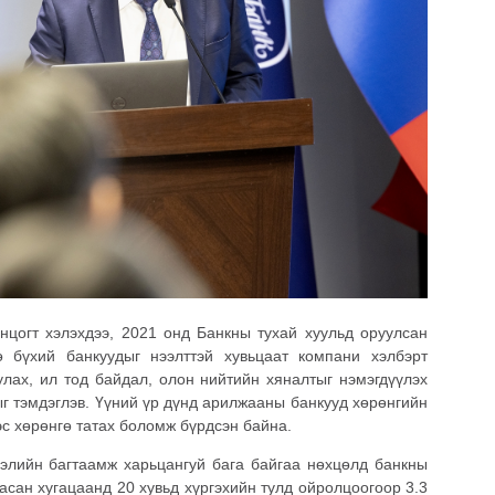
цогт хэлэхдээ, 2021 онд Банкны тухай хуульд оруулсан
 бүхий банкуудыг нээлттэй хувьцаат компани хэлбэрт
лах, ил тод байдал, олон нийтийн хяналтыг нэмэгдүүлэх
г тэмдэглэв. Үүний үр дүнд арилжааны банкууд хөрөнгийн
эс хөрөнгө татах боломж бүрдсэн байна.
элийн багтаамж харьцангуй бага байгаа нөхцөлд банкны
асан хугацаанд 20 хувьд хүргэхийн тулд ойролцоогоор 3.3