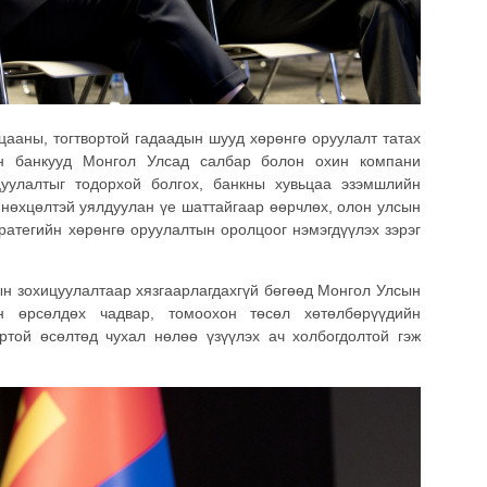
цааны, тогтвортой гадаадын шууд хөрөнгө оруулалт татах
ын банкууд Монгол Улсад салбар болон охин компани
цуулалтыг тодорхой болгох, банкны хувьцаа эзэмшлийн
 нөхцөлтэй уялдуулан үе шаттайгаар өөрчлөх, олон улсын
ратегийн хөрөнгө оруулалтын оролцоог нэмэгдүүлэх зэрэг
ын зохицуулалтаар хязгаарлагдахгүй бөгөөд Монгол Улсын
н өрсөлдөх чадвар, томоохон төсөл хөтөлбөрүүдийн
ртой өсөлтөд чухал нөлөө үзүүлэх ач холбогдолтой гэж