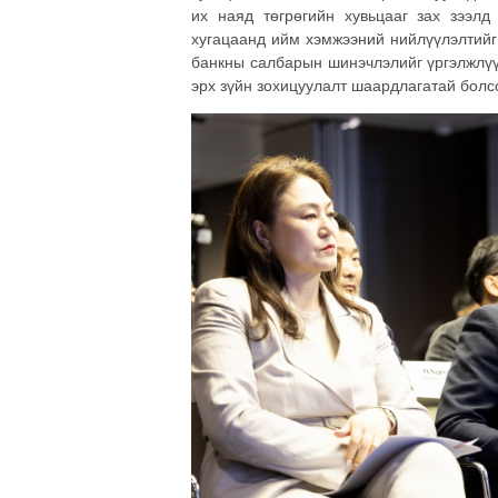
их наяд төгрөгийн хувьцааг зах зээлд
хугацаанд ийм хэмжээний нийлүүлэлтийг
банкны салбарын шинэчлэлийг үргэлжлүү
эрх зүйн зохицуулалт шаардлагатай болс