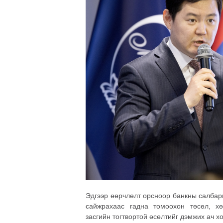
Эдгээр өөрчлөлт орсноор банкны салбар
сайжрахаас гадна томоохон төсөл, х
засгийн тогтвортой өсөлтийг дэмжих ач х