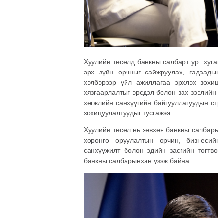
Хуулийн төсөлд банкны салбарт урт хуга
эрх зүйн орчныг сайжруулах, гадаад
хэлбэрээр үйл ажиллагаа эрхлэх зохи
хязгаарлалтыг эрсдэл болон зах зээлийн
хөгжлийн санхүүгийн байгууллагуудын ст
зохицуулалтуудыг тусгажээ.
Хуулийн төсөл нь зөвхөн банкны салбар
хөрөнгө оруулалтын орчин, бизнесий
санхүүжилт болон эдийн засгийн тогтво
банкны салбарынхан үзэж байна.