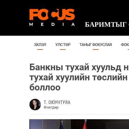
БАРИМТЫГ 
ЭХЛЭЛ
УЛС ТӨР
ТАНЫГ ФОКУСЛАЯ
ФОК
Банкны тухай хуульд н
тухай хуулийн төслийн
боллоо
Т. ОЮУНТУЯА
Өчигдөр