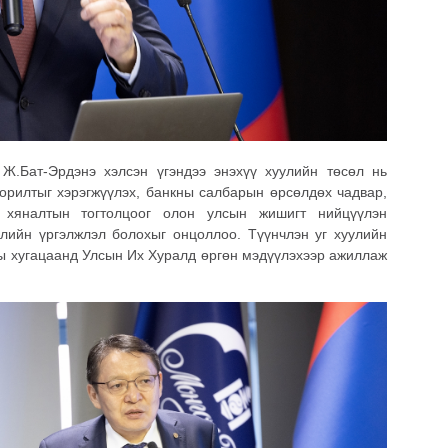
Ж.Бат-Эрдэнэ хэлсэн үгэндээ энэхүү хуулийн төсөл нь
орилтыг хэрэгжүүлэх, банкны салбарын өрсөлдөх чадвар,
, хяналтын тогтолцоог олон улсын жишигт нийцүүлэн
лийн үргэлжлэл болохыг онцоллоо. Түүнчлэн уг хуулийн
ны хугацаанд Улсын Их Хуралд өргөн мэдүүлэхээр ажиллаж