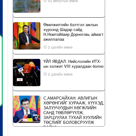
55 минутын өмнө
Өвөлжилтийн бэлтгэл ажлын
хүрээнд Шадар сайд
Н.Номтойбаяр Дорноговь аймагт
ажиллалаа
2 цагийн өмнө
ҮЙЛ ЯВДАЛ: Нийслэлийн ИТХ-
ын ээлжит VIII хуралдаан болно
2 цагийн өмнө
С.АМАРСАЙХАН: АВЛИГЫН
ХӨРӨНГИЙГ ХУРААЖ, ХҮҮХЭД,
ЗАЛУУЧУУДЫН ХӨГЖЛИЙН
САНД ТӨВЛӨРҮҮЛЖ,
ЗАРЦУУЛАХ ТУХАЙ ХУУЛИЙН
ТӨСЛИЙГ БОЛОВСРУУЛЖ
БАЙНА
20 цагийн өмнө