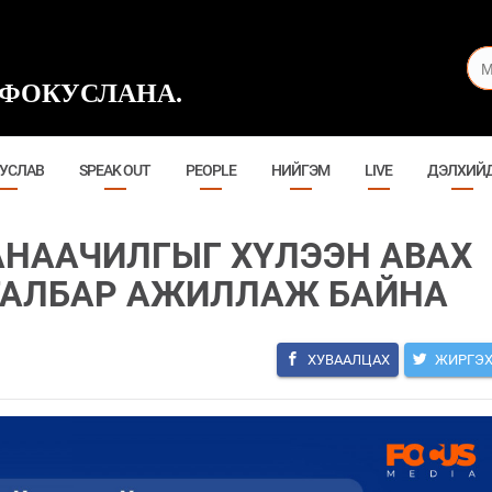
ФОКУСЛАНА.
УСЛАВ
SPEAK OUT
PEOPLE
НИЙГЭМ
LIVE
ДЭЛХИЙ
АНААЧИЛГЫГ ХҮЛЭЭН АВАХ
 ТАЛБАР АЖИЛЛАЖ БАЙНА
ХУВААЛЦАХ
ЖИРГЭ