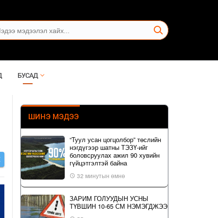
Д
БУСАД
ШИНЭ МЭДЭЭ
“Туул усан цогцолбор” төслийн
нэгдүгээр шатны ТЭЗҮ-ийг
боловсруулах ажил 90 хувийн
Х
гүйцэтгэлтэй байна
32 минутын өмнө
ЗАРИМ ГОЛУУДЫН УСНЫ
ТҮВШИН 10-65 СМ НЭМЭГДЖЭЭ