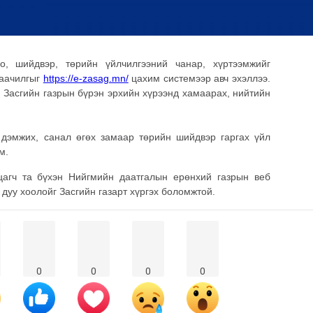
о, шийдвэр, төрийн үйлчилгээний чанар, хүртээмжийг
наачилгыг
https://e-zasag.mn/
цахим системээр авч эхэллээ.
 Засгийн газрын бүрэн эрхийн хүрээнд хамаарах, нийтийн
 дэмжих, санал өгөх замаар төрийн шийдвэр гаргах үйл
м.
лцагч та бүхэн Нийгмийн даатгалын ерөнхий газрын веб
дуу хоолойг Засгийн газарт хүргэх боломжтой.
0
0
0
0