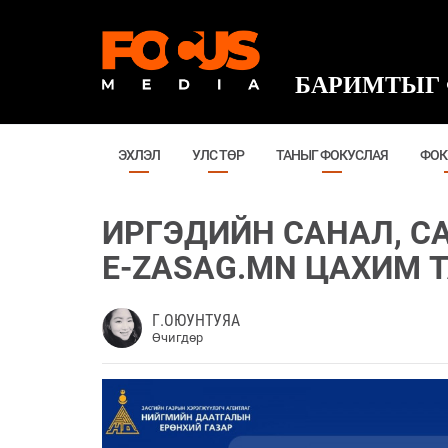
БАРИМТЫГ 
ЭХЛЭЛ
УЛС ТӨР
ТАНЫГ ФОКУСЛАЯ
ФОК
ИРГЭДИЙН САНАЛ, С
E-ZASAG.MN ЦАХИМ
Г.ОЮУНТУЯА
Өчигдөр