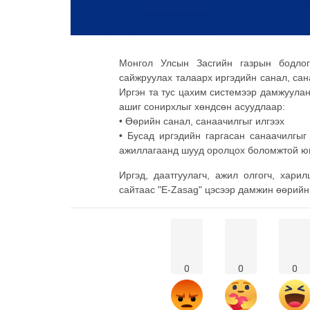
Монгол Улсын Засгийн газрын бодлог
сайжруулах талаарх иргэдийн санал, са
Иргэн та тус цахим системээр дамжуулан
ашиг сонирхлыг хөндсөн асуудлаар:
• Өөрийн санал, санаачилгыг илгээх
• Бусад иргэдийн гаргасан санаачилгыг
ажиллагаанд шууд оролцох боломжтой ю
Иргэд, даатгуулагч, ажил олгогч, хари
сайтаас "E-Zasag" цэсээр дамжин өөрийн 
0
0
0