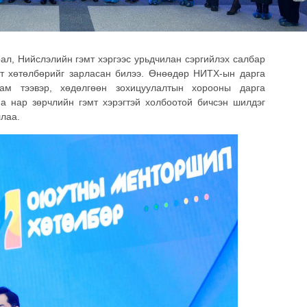
ал, Нийслэлийн гэмт хэргээс урьдчилан сэргийлэх салбар
гт хөтөлбөрийг зарласан билээ. Өнөөдөр НИТХ-ын дарга
ам тээвэр, хөдөлгөөн зохицуулалтын хорооны дарга
а нар зөрчлийн гэмт хэрэгтэй холбоотой бичсэн шилдэг
ллаа.