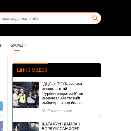
Д
БУСАД
ШИНЭ МЭДЭЭ
"ДЦС-3” ТӨХК-ийн нэн
шаардлагатай
“Турбингенератор-5”-ын
шинэчлэлийн төсвийг
шийдвэрлэхээр болов
Х
17 цагийн өмнө
ШАТАХУУН ДАМЛАН
БОРЛУУЛСАН ХОЁР