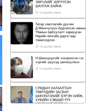
ЗӨРЧЛИЙГ ИЛРҮҮЛЭН
ШАЛГАЖ БАЙНА
18 цагийн өмнө
Татар хамтлагийн дуучин
Д.Мөнхчулуун Ардчилсан намын
“Намын байгуулалт хариуцсан
Нарийн бичгийн дарга”-аар
томилогдлоо
18 цагийн өмнө
Н.Шинэцэцэгийг хохироосон гэх
хэргийг шүүхэд шилжүүлжээ
19 цагийн өмнө
СУМДЫН ХАЛААЛТЫН
ТӨВҮҮДИЙН ЗАСВАР,
ШИНЭЧЛЭЛИЙГ БҮРЭН ХИЙЖ,
ХУВИЙН ХЭВШИЛ РҮҮ
МЕНЕЖМЕНТИЙГ НЬ
ШИЛЖҮҮЛСЭН ГЭДГИЙГ