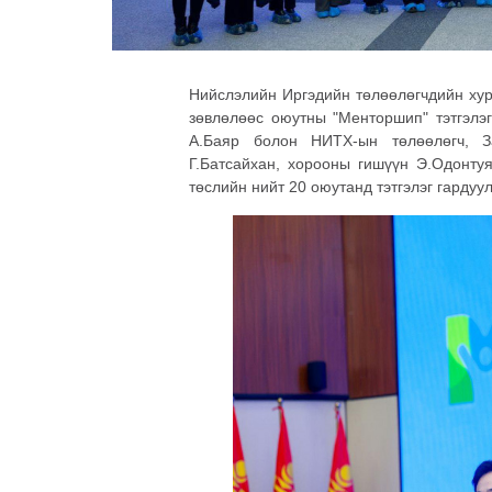
Нийслэлийн Иргэдийн төлөөлөгчдийн хур
зөвлөлөөс оюутны "Менторшип" тэтгэлэ
А.Баяр болон НИТХ-ын төлөөлөгч, З
Г.Батсайхан, хорооны гишүүн Э.Одонтуя
төслийн нийт 20 оюутанд тэтгэлэг гардуу