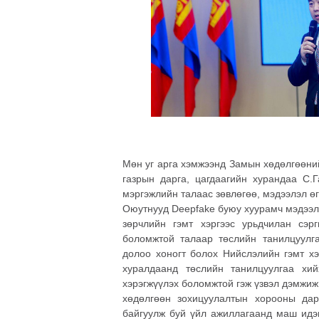
Мөн уг арга хэмжээнд Замын хөдөлгөөни
газрын дарга, цагдаагийн хурандаа С.Г
мэргэжлийн талаас зөвлөгөө, мэдээлэл өг
Оюутнууд Deepfake буюу хуурамч мэдээлэ
зөрчлийн гэмт хэргээс урьдчилан сэр
боломжтой талаар төслийн танилцуулг
долоо хоногт болох Нийслэлийн гэмт хэ
хуралдаанд төслийн танилцуулгаа хий
хэрэгжүүлэх боломжтой гэж үзвэл дэмжиж
хөдөлгөөн зохицуулалтын хорооны дар
байгуулж буй үйл ажиллагаанд маш идэв