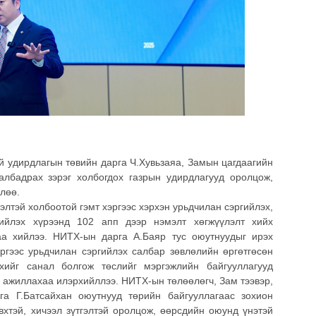
й удирдлагын төвийн дарга Ч.Хувьзаяа, Замын цагдаагийн
албадрах зэрэг холбогдох газрын удирдлагууд оролцож,
лөө.
лтэй холбоотой гэмт хэргээс хэрхэн урьдчилан сэргийлэх,
гийлэх хүрээнд 102 апп дээр нэмэлт хөгжүүлэлт хийх
аа хийлээ. НИТХ-ын дарга А.Баяр тус оюутнуудыг ирэх
ргээс урьдчилан сэргийлэх салбар зөвлөлийн өргөтгөсөн
хийг санал болгож төслийг мэргэжлийн байгууллагууд
 ажиллахаа илэрхийллээ. НИТХ-ын төлөөлөгч, Зам тээвэр,
га Г.Батсайхан оюутнууд төрийн байгууллагаас зохион
хтэй, хичээл зүтгэлтэй оролцож, өөрсдийн оюунд үнэтэй