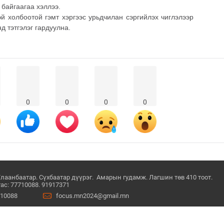
 байгаагаа хэллээ.
й холбоотой гэмт хэргээс урьдчилан сэргийлэх чиглэлээр
 тэтгэлэг гардуулна.
0
0
0
0
Улаанбаатар. Сүхбаатар дүүрэг. Амарын гудамж. Лагшин төв 410 тоот.
ас: 77710088. 91917371
710088
focus.mn2024@gmail.mn