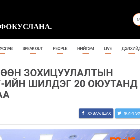
ФОКУСЛАНА.
УСЛАВ
SPEAK OUT
PEOPLE
НИЙГЭМ
LIVE
ДЭЛХИЙ
ЛГӨӨН ЗОХИЦУУЛАЛТЫН
-ИЙН ШИЛДЭГ 20 ОЮУТАНД
АА
ХУВААЛЦАХ
ЖИРГЭ