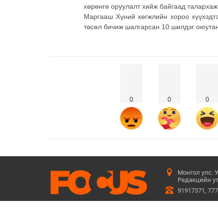
хөрөнгө оруулалт хийж байгаад талархаж
Маргааш Хүний хөгжлийн хороо хүүхэдтэ
төсөл бичиж шалгарсан 10 шилдэг оюутанд
0
0
0
Монгол улс. 
Редакцийн ут
91917371, 77