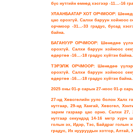
бүс нутгийн өмнөд хэсгээр -11…-16 гра
УЛААНБААТАР ХОТ ОРЧМООР: Шөнөдөө 
цас орохгүй. Салхи баруун хойноос 
орчмоор -31...-33 градус, бусад хэсг
байна.
БАГАНУУР ОРЧМООР: Шөнөдөө үүлэрх
орохгүй. Салхи баруун хойноос секу
өдөртөө -16…-18 градус хүйтэн байна.
ТЭРЭЛЖ ОРЧМООР: Шөнөдөө үүлэрхэ
орохгүй. Салхи баруун хойноос секу
өдөртөө -16…-18 градус хүйтэн байна.
2025 оны 01-р сарын 27-ноос 01-р сар
27-нд Хөвсгөлийн уулс болон Халх го
нутгаар, 29-нд Хангай, Хөвсгөл, Хэн
зарим газраар цас орно. Салхи 27, 
нутгаар секундэд 14-16 метр хүрч 
голын эх, Идэр, Тэс, Байдраг голын хө
градус, Их нууруудын хотгор, Алтай, 