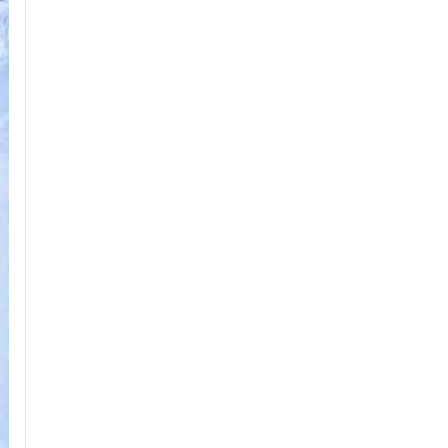
ОНЦОЛЛОО
15 цагийн өмнө
Б.Пүрэвдагва: Найман салбарын
103 үйлчилгээний бүртгэлийг
цуцалснаар бизнес эрхлэхэд
таатай нөхцөл бүрдэнэ
18 цагийн өмнө
Мотоциклтой эмэгтэйг мөргөсөн
автобусны жолоочийг ажлаас нь
чөлөөлжээ
18 цагийн өмнө
Хилчин байлдагч галын аюулаас
нэг өрх айлыг урьдчилан
сэргийлж, аварчээ.
20 цагийн өмнө
УИХ-ын дарга С.Бямбацогт