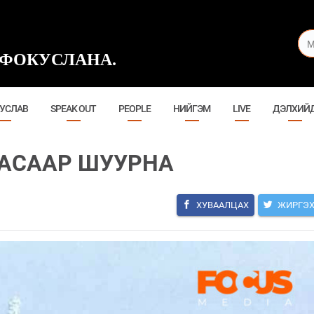
ФОКУСЛАНА.
УСЛАВ
SPEAK OUT
PEOPLE
НИЙГЭМ
LIVE
ДЭЛХИЙ
ЦАСААР ШУУРНА
ХУВААЛЦАХ
ЖИРГЭ