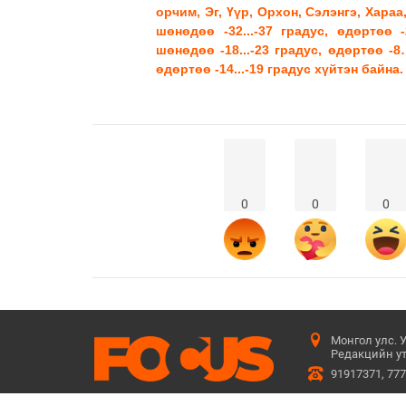
орчим, Эг, Үүр, Орхон, Сэлэнгэ, Хара
шөнөдөө -32...-37 градус, өдөртөө 
шөнөдөө -18...-23 градус, өдөртөө -
өдөртөө -14...-19 градус хүйтэн байна.
0
0
0
Монгол улс. 
Редакцийн ут
91917371, 77