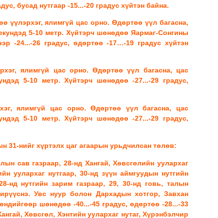
дус, бусад нутгаар -15...-20 градус хүйтэн байна.
үүлэрхэг, ялимгүй цас орно. Өдөртөө үүл багасна,
секундэд 5-10 метр. Хүйтэрч шөнөдөө Яармаг-Сонгины
ээр -24...-26 градус, өдөртөө -17…-19 градус хүйтэн
эг, ялимгүй цас орно. Өдөртөө үүл багасна, цас
ндэд 5-10 метр. Хүйтэрч шөнөдөө -27...-29 градус,
г, ялимгүй цас орно. Өдөртөө үүл багасна, цас
ндэд 5-10 метр. Хүйтэрч шөнөдөө -27...-29 градус,
ын 31-нийг хүртэлх цаг агаарын урьдчилсан төлөв:
лын сав газраар, 28-нд Хангай, Хөвсгөлийн уулархаг
тийн уулархаг нутгаар, 30-нд зүүн аймгуудын нутгийн
28-нд нутгийн зарим газраар, 29, 30-нд говь, талын
ширүүснэ. Увс нуур болон Дархадын хотгор, Завхан
ндийгөөр шөнөдөө -40...-45 градус, өдөртөө -28...-33
Хангай, Хөвсгөл, Хэнтийн уулархаг нутаг, Хүрэнбэлчир