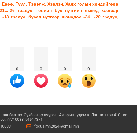
а, Ерөө, Туул, Тэрэлж, Хэрлэн, Халх голын хөндийгөөр
-21...-26 градус, говийн бүс нутгийн өмнөд хэсгээр
8…-13 градус, бусад нутгаар шөнөдөө -24…-29 градус,
0
0
0
0
Улаанбаатар. Сүхбаатар дүүрэг. Амарын гудамж. Лагшин төв 410 тоот.
ас: 77710088. 91917371
710088
focus.mn2024@gmail.mn