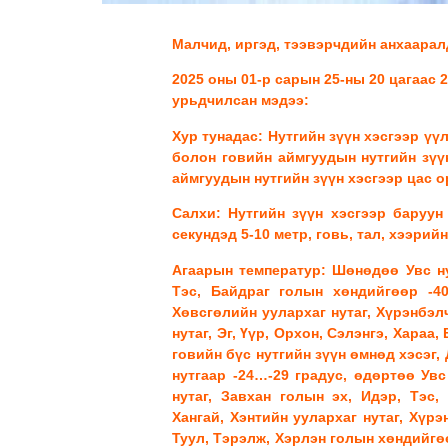
Малчид, иргэд, тээвэрчдийн анхаарал
2025 оны 01-р сарын 25-ны 20 цагаас 
урьдчилсан мэдээ:
Хур тунадас:
Нутгийн зүүн хэсгээр үү
болон говийн аймгуудын нутгийн зүүн
аймгуудын нутгийн зүүн хэсгээр цас 
Салхи:
Нутгийн зүүн хэсгээр баруун
секундэд 5-10 метр, говь, тал, хээрий
Агаарын температур:
Шөнөдөө Увс ну
Тэс, Байдраг голын хөндийгөөр -40.
Хөвсгөлийн уулархаг нутаг, Хүрэнбэлч
нутаг, Эг, Үүр, Орхон, Сэлэнгэ, Хараа,
говийн бүс нутгийн зүүн өмнөд хэсэг, 
нутгаар -24…-29 градус, өдөртөө Ув
нутаг, Завхан голын эх, Идэр, Тэс,
Хангай, Хэнтийн уулархаг нутаг, Хүрэ
Туул, Тэрэлж, Хэрлэн голын хөндийгө