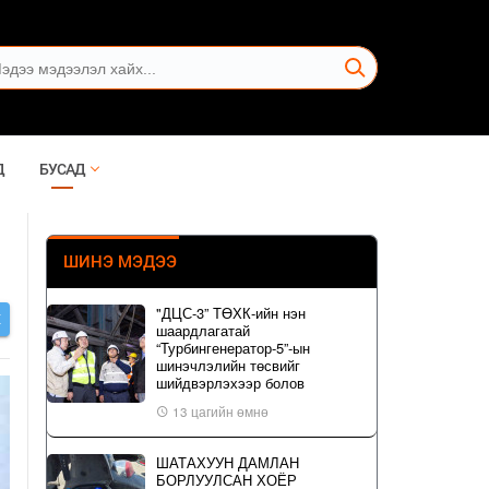
Д
БУСАД
ШИНЭ МЭДЭЭ
"ДЦС-3” ТӨХК-ийн нэн
Х
шаардлагатай
“Турбингенератор-5”-ын
шинэчлэлийн төсвийг
шийдвэрлэхээр болов
13 цагийн өмнө
ШАТАХУУН ДАМЛАН
БОРЛУУЛСАН ХОЁР