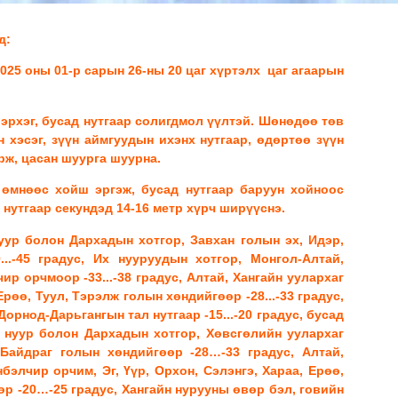
д:
2025 оны 01-р сарын 26-ны 20 цаг хүртэлх цаг агаарын
лэрхэг, бусад нутгаар солигдмол үүлтэй. Шөнөдөө төв
 хэсэг, зүүн аймгуудын ихэнх нутгаар, өдөртөө зүүн
орж, цасан шуурга шуурна.
 өмнөөс хойш эргэж, бусад нутгаар баруун хойноос
н нутгаар секундэд 14-16 метр хүрч ширүүснэ.
ур болон Дархадын хотгор, Завхан голын эх, Идэр,
..-45 градус, Их нууруудын хотгор, Монгол-Алтай,
ир орчмоор -33...-38 градус, Алтай, Хангайн уулархаг
 Ерөө, Туул, Тэрэлж голын хөндийгөөр -28...-33 градус,
Дорнод-Дарьгангын тал нутгаар -15...-20 градус, бусад
с нуур болон Дархадын хотгор, Хөвсгөлийн уулархаг
 Байдраг голын хөндийгөөр -28…-33 градус, Алтай,
нбэлчир орчим, Эг, Үүр, Орхон, Сэлэнгэ, Хараа, Ерөө,
өр -20…-25 градус, Хангайн нурууны өвөр бэл, говийн