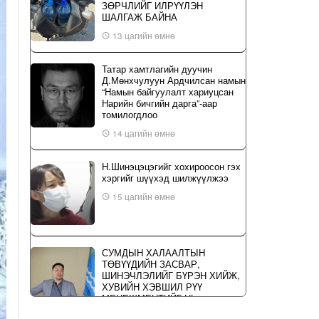
ЗӨРЧЛИЙГ ИЛРҮҮЛЭН
ШАЛГАЖ БАЙНА
13 цагийн өмнө
Татар хамтлагийн дуучин
Д.Мөнхчулуун Ардчилсан намын
“Намын байгуулалт хариуцсан
Нарийн бичгийн дарга”-аар
томилогдлоо
14 цагийн өмнө
Н.Шинэцэцэгийг хохироосон гэх
хэргийг шүүхэд шилжүүлжээ
15 цагийн өмнө
СУМДЫН ХАЛААЛТЫН
ТӨВҮҮДИЙН ЗАСВАР,
ШИНЭЧЛЭЛИЙГ БҮРЭН ХИЙЖ,
ХУВИЙН ХЭВШИЛ РҮҮ
МЕНЕЖМЕНТИЙГ НЬ
ШИЛЖҮҮЛСЭН ГЭДГИЙГ