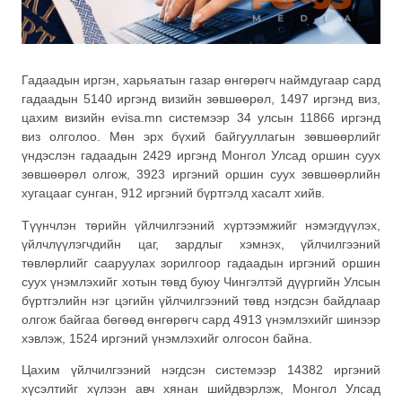
Гадаадын иргэн, харьяатын газар өнгөрөгч наймдугаар сард
гадаадын 5140 иргэнд визийн зөвшөөрөл, 1497 иргэнд виз,
цахим визийн evisa.mn системээр 34 улсын 11866 иргэнд
виз олголоо. Мөн эрх бүхий байгууллагын зөвшөөрлийг
үндэслэн гадаадын 2429 иргэнд Монгол Улсад оршин суух
зөвшөөрөл олгож, 3923 иргэний оршин суух зөвшөөрлийн
хугацааг сунган, 912 иргэний бүртгэлд хасалт хийв.
Түүнчлэн төрийн үйлчилгээний хүртээмжийг нэмэгдүүлэх,
үйлчлүүлэгчдийн цаг, зардлыг хэмнэx, үйлчилгээний
төвлөрлийг сааруулаx зорилгоор гадаадын иргэний оршин
суух үнэмлэхийг хотын төвд буюу Чингэлтэй дүүргийн Улсын
бүртгэлийн нэг цэгийн үйлчилгээний төвд нэгдсэн байдлаар
олгож байгаа бөгөөд өнгөрөгч сард 4913 үнэмлэхийг шинээр
хэвлэж, 1524 иргэний үнэмлэхийг олгосон байна.
Цахим үйлчилгээний нэгдсэн системээр 14382 иргэний
хүсэлтийг хүлээн авч хянан шийдвэрлэж, Монгол Улсад