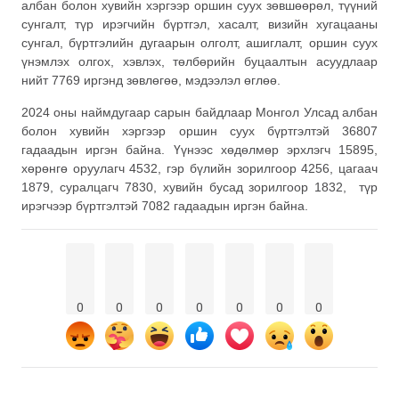
албан болон хувийн хэргээр оршин суух зөвшөөрөл, түүний
сунгалт, түр ирэгчийн бүртгэл, хасалт, визийн хугацааны
сунгал, бүртгэлийн дугаарын олголт, ашиглалт, оршин суух
үнэмлэх олгох, хэвлэх, төлбөрийн буцаалтын асуудлаар
нийт 7769 иргэнд зөвлөгөө, мэдээлэл өглөө.
2024 оны наймдугаар сарын байдлаар Монгол Улсад албан
болон хувийн хэргээр оршин суух бүртгэлтэй 36807
гадаадын иргэн байна. Үүнээс хөдөлмөр эрхлэгч 15895,
хөрөнгө оруулагч 4532, гэр бүлийн зорилгоор 4256, цагаач
1879, суралцагч 7830, хувийн бусад зорилгоор 1832, түр
ирэгчээр бүртгэлтэй 7082 гадаадын иргэн байна.
0
0
0
0
0
0
0