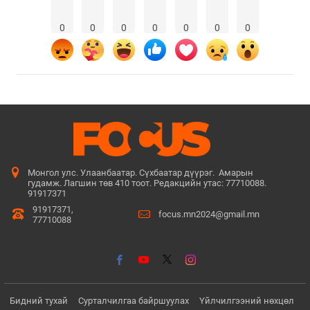
0
0
0
0
0
0
0
Монгол улс. Улаанбаатар. Сүхбаатар дүүрэг. Амарын
гудамж. Лагшин төв 410 тоот. Редакцийн утас: 77710088.
91917371
91917371,
focus.mn2024@gmail.mn
77710088
Бидний тухай
Сурталчилгаа байршуулах
Үйлчилгээний нөхцөл