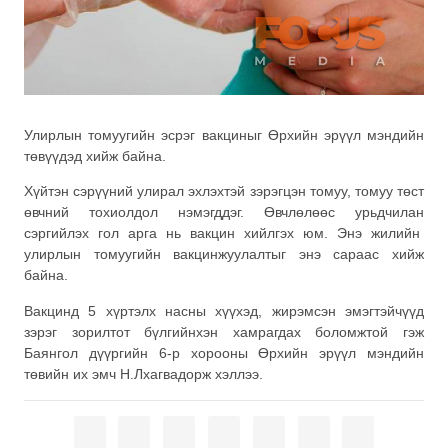
Улирлын томуугийн эсрэг вакциныг Өрхийн эрүүл мэндийн
төвүүдэд хийж байна.
Хүйтэн сэрүүний улирал эхлэхтэй зэрэгцэн томуу, томуу төст
өвчний тохиолдол нэмэгддэг. Өвчлөлөөс урьдчилан
сэргийлэх гол арга нь вакцин хийлгэх юм. Энэ жилийн
улирлын томуугийн вакцинжуулалтыг энэ сараас хийж
байна.
Вакцинд 5 хүртэлх насны хүүхэд, жирэмсэн эмэгтэйчүүд
зэрэг зорилтот бүлгийнхэн хамрагдах боломжтой гэж
Баянгол дүүргийн 6-р хорооны Өрхийн эрүүл мэндийн
төвийн их эмч Н.Лхагвадорж хэллээ.