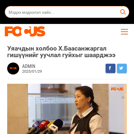
Уяачдын холбоо Х.Баасанжаргал
гишүүнийг уучлал гуйхыг шаарджээ
ADMIN
2025/01/29