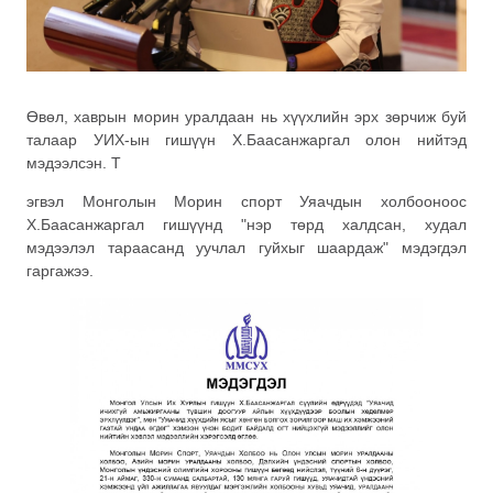
Өвөл, хаврын морин уралдаан нь хүүхлийн эрх зөрчиж буй
талаар УИХ-ын гишүүн Х.Баасанжаргал олон нийтэд
мэдээлсэн. Т
эгвэл Монголын Морин спорт Уяачдын холбооноос
Х.Баасанжаргал гишүүнд "нэр төрд халдсан, худал
мэдээлэл тараасанд уучлал гуйхыг шаардаж" мэдэгдэл
гаргажээ.