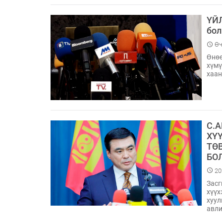
ҮЙЛ
бол
Өч
Өнөө
хүмү
хаан
С.
ХҮ
ТӨ
БО
20
Засг
хүүх
хуул
авли