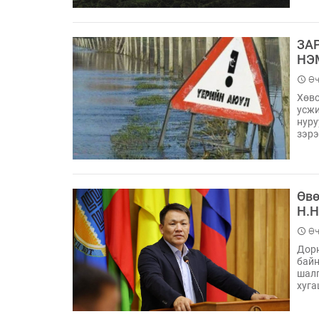
ЗА
НЭ
Өч
Хөвс
усжи
нуру
зэрэ
Өвө
Н.Н
Өч
Дорн
байн
шалг
хуга