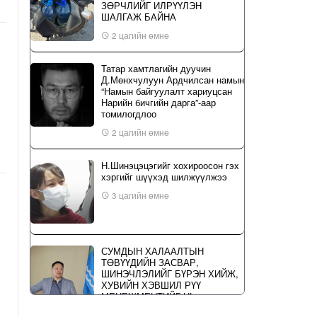
ЗӨРЧЛИЙГ ИЛРҮҮЛЭН
ШАЛГАЖ БАЙНА
2 цагийн өмнө
Татар хамтлагийн дуучин
Д.Мөнхчулуун Ардчилсан намын
“Намын байгуулалт хариуцсан
Нарийн бичгийн дарга”-аар
томилогдлоо
2 цагийн өмнө
Н.Шинэцэцэгийг хохироосон гэх
хэргийг шүүхэд шилжүүлжээ
3 цагийн өмнө
СУМДЫН ХАЛААЛТЫН
ТӨВҮҮДИЙН ЗАСВАР,
ШИНЭЧЛЭЛИЙГ БҮРЭН ХИЙЖ,
ХУВИЙН ХЭВШИЛ РҮҮ
МЕНЕЖМЕНТИЙГ НЬ
ШИЛЖҮҮЛСЭН ГЭДГИЙГ