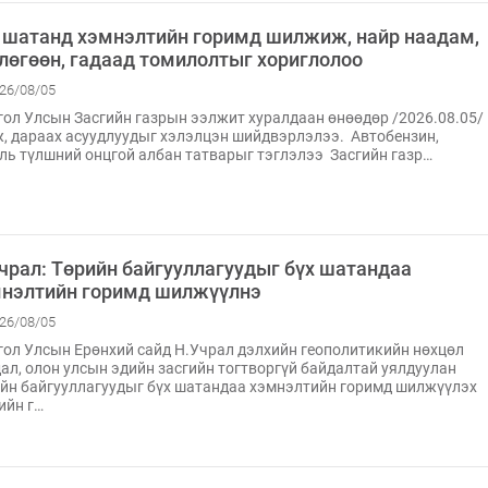
 шатанд хэмнэлтийн горимд шилжиж, найр наадам,
лөгөөн, гадаад томилолтыг хориглолоо
26/08/05
ол Улсын Засгийн газрын ээлжит хуралдаан өнөөдөр /2026.08.05/
, дараах асуудлуудыг хэлэлцэн шийдвэрлэлээ. Автобензин,
ль түлшний онцгой албан татварыг тэглэлээ Засгийн газр…
чрал: Төрийн байгууллагуудыг бүх шатандаа
нэлтийн горимд шилжүүлнэ
26/08/05
ол Улсын Ерөнхий сайд Н.Учрал дэлхийн геополитикийн нөхцөл
ал, олон улсын эдийн засгийн тогтворгүй байдалтай уялдуулан
йн байгууллагуудыг бүх шатандаа хэмнэлтийн горимд шилжүүлэх
ийн г…