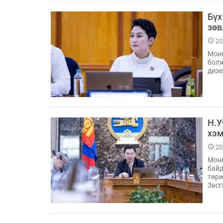
Бүх
зөв
20
Монг
болж
дизе
Н.У
хэм
20
Монг
байд
төри
Засг