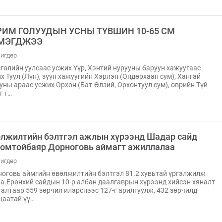
РИМ ГОЛУУДЫН УСНЫ ТҮВШИН 10-65 СМ
МЭГДЖЭЭ
игдөр
гөлийн уулсаас усжих Үүр, Хэнтий нурууны баруун хажуугаас
х Туул (Лүн), зүүн хажуугийн Хэрлэн (Өндөрхаан сум), Хангай
уны араас усжих Орхон (Бат-Өлзий, Орхонтуул сум), өврийн Түй
г г…
лжилтийн бэлтгэл ажлын хүрээнд Шадар сайд
омтойбаяр Дорноговь аймагт ажиллалаа
игдөр
оговь аймгийн өвөлжилтийн бэлтгэл 81.2 хувьтай үргэлжилж
а.Ерөнхий сайдын 10-р албан даалгаврын хүрээнд хийсэн хяналт
алтаар 559 зөрчил илэрснээс 127-г арилгуулж, 432 зөрчилд
цаатай үү…