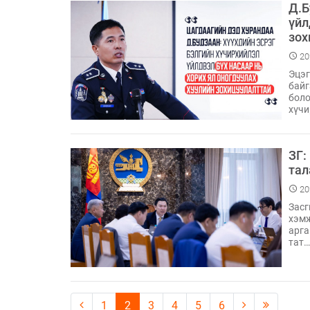
Д.Б
үйл
зох
20
Эцэг
байг
боло
хүч
ЗГ:
тал
20
Засг
хэмж
арга
тат
1
2
3
4
5
6