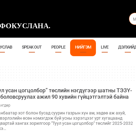
ФОКУСЛАНА.
УСЛАВ
SPEAK OUT
PEOPLE
НИЙГЭМ
LIVE
ДЭЛХИЙ
ул усан цогцолбор” төслийн нэгдүгээр шатны ТЭЗҮ-
 боловсруулах ажил 90 хувийн гүйцэтгэлтэй байна
игдөр
нбаатар хот болон бусад суурин газрын хүн ам, хөдөө аж ахуй,
вэрлэлийн өсөн нэмэгдэж буй усны хэрэгцээг урт хугацаанд
вартай хангах зорилгоор "Туул усан цогцолбор" төслийг 2025-2032
хэ…