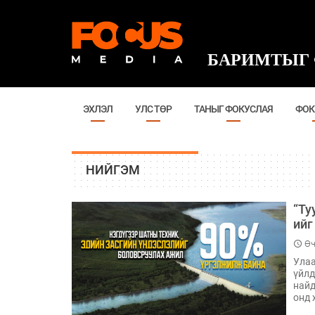
БАРИМТЫГ 
ЭХЛЭЛ
УЛС ТӨР
ТАНЫГ ФОКУСЛАЯ
ФОК
НИЙГЭМ
“Ту
ийг
Өч
Улаа
үйлд
найд
онд 