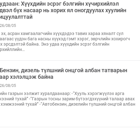
удзаан: Хүүхдийн эсрэг бэлгийн хүчирхийлэл
двэл бүх насаар нь хорих ял оногдуулах хуулийн
ицуулалттай
26/08/05
 эх, асран хамгаалагчийн хүүхдэдээ тавих хараа хяналт сул
аагаас үүдэн бага насны хүүхэд гэмт хэрэг, зөрчлийн хохирогч
х эрсдэлтэй байна. Энэ удаа хүүхдийн эсрэг бэлгийн
ирхийллийн…
 Бензин, дизель түлшний онцгой албан татварын
аар хэлэлцэж байна
26/08/05
ийн газрын ээлжит хуралдаанаар: -“Хууль хэрэгжүүлэх арга
ээний тухай” -“Газрын тосны зарим бүтээгдэхүүний талаар авах
 хэмжээний тухай” -“Автобензин, дизелийн түлшний онцгой албан
…