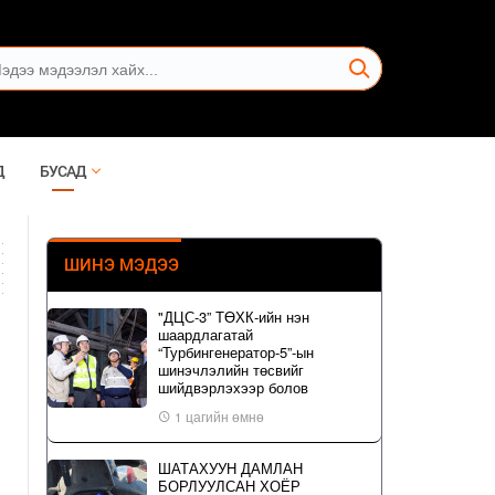
Д
БУСАД
ШИНЭ МЭДЭЭ
"ДЦС-3” ТӨХК-ийн нэн
шаардлагатай
“Турбингенератор-5”-ын
шинэчлэлийн төсвийг
шийдвэрлэхээр болов
1 цагийн өмнө
ШАТАХУУН ДАМЛАН
БОРЛУУЛСАН ХОЁР