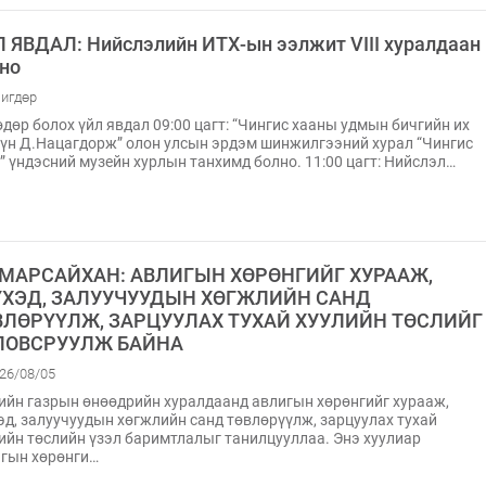
 ЯВДАЛ: Нийслэлийн ИТХ-ын ээлжит VIII хуралдаан
но
игдөр
дөр болох үйл явдал 09:00 цагт: “Чингис хааны удмын бичгийн их
үн Д.Нацагдорж” олон улсын эрдэм шинжилгээний хурал “Чингис
” үндэсний музейн хурлын танхимд болно. 11:00 цагт: Нийслэл…
АМАРСАЙХАН: АВЛИГЫН ХӨРӨНГИЙГ ХУРААЖ,
ҮХЭД, ЗАЛУУЧУУДЫН ХӨГЖЛИЙН САНД
ВЛӨРҮҮЛЖ, ЗАРЦУУЛАХ ТУХАЙ ХУУЛИЙН ТӨСЛИЙГ
ЛОВСРУУЛЖ БАЙНА
26/08/05
ийн газрын өнөөдрийн хуралдаанд авлигын хөрөнгийг хурааж,
эд, залуучуудын хөгжлийн санд төвлөрүүлж, зарцуулах тухай
ийн төслийн үзэл баримтлалыг танилцууллаа. Энэ хуулиар
гын хөрөнги…