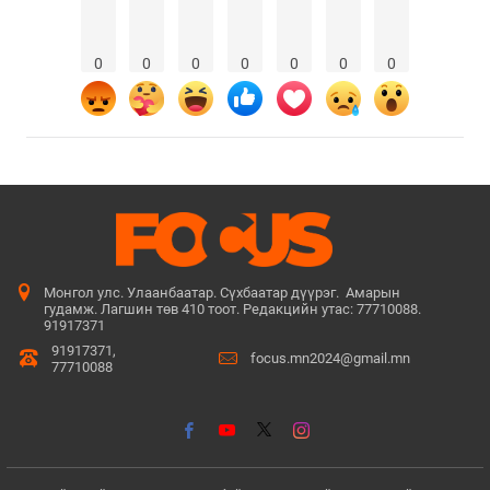
0
0
0
0
0
0
0
Монгол улс. Улаанбаатар. Сүхбаатар дүүрэг. Амарын
гудамж. Лагшин төв 410 тоот. Редакцийн утас: 77710088.
91917371
91917371,
focus.mn2024@gmail.mn
77710088