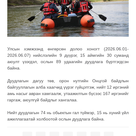
Улсын хэмжээнд өнгөрсөн долоо хоногт (2026.06.01-
2026.06.07) нийслэлийн 9 дүүрэг, 15 аймгийн 30 суманд
аюулт үзэгдэл, ослын 89 удаагийн дуудлага бүртгэгдсэн
байна.
Дуудлагын дагуу төв, орон нутгийн Онцгой байдлын
байгууллагын алба хаагчид үүрэг гүйцэтгэж, нийт 12 иргэний
амь насыг авран хамгаалж, утаажилтын бүсээс 167 иргэнийг
гаргаж, аюулгүй байдлыг хангалаа.
Нийт дуудлагын 74 нь обьектын гал түймэр, 15 нь хүний үйл
ажиллагаатай холбоотой ослын дуудлага байна.