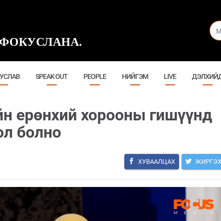
ФОКУСЛАНА.
УСЛАВ
SPEAK OUT
PEOPLE
НИЙГЭМ
LIVE
ДЭЛХИЙ
н ерөнхий хорооны гишүүнд
ол болно
ХУВААЛЦАХ
ЖИРГЭ