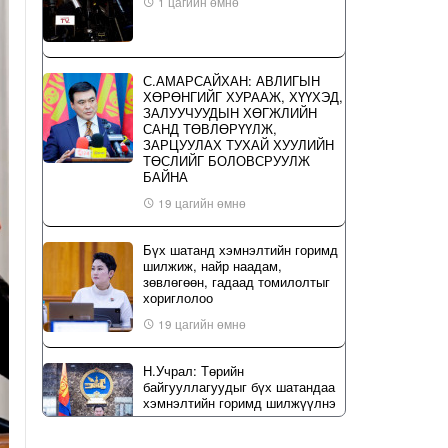
1 цагийн өмнө
С.АМАРСАЙХАН: АВЛИГЫН
ХӨРӨНГИЙГ ХУРААЖ, ХҮҮХЭД,
ЗАЛУУЧУУДЫН ХӨГЖЛИЙН
САНД ТӨВЛӨРҮҮЛЖ,
ЗАРЦУУЛАХ ТУХАЙ ХУУЛИЙН
ТӨСЛИЙГ БОЛОВСРУУЛЖ
БАЙНА
19 цагийн өмнө
Бүх шатанд хэмнэлтийн горимд
шилжиж, найр наадам,
зөвлөгөөн, гадаад томилолтыг
хориглолоо
19 цагийн өмнө
Н.Учрал: Төрийн
байгууллагуудыг бүх шатандаа
хэмнэлтийн горимд шилжүүлнэ
20 цагийн өмнө