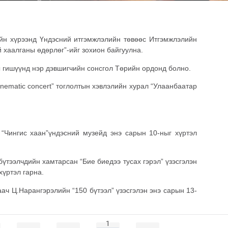
н хүрээнд Үндэсний итгэмжлэлийн төвөөс Итгэмжлэлийн
 хаалганы өдөрлөг”-ийг зохион байгуулна.
гишүүнд нэр дэвшигчийн сонсгол Төрийн ордонд болно.
nematic concert” тоглолтын хэвлэлийн хурал “Улаанбаатар
 “Чингис хаан”үндэсний музейд энэ сарын 10-ныг хүртэл
үтээлчдийн хамтарсан “Бие биедээ тусах гэрэл” үзэсгэлэн
хүртэл гарна.
ч Ц.Нарангэрэлийн “150 бүтээл” үзэсгэлэн энэ сарын 13-
1