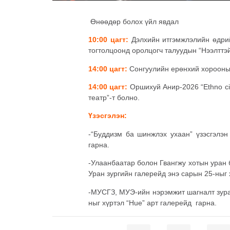
Өнөөдөр болох үйл явдал
10:00 цагт:
Дэлхийн итгэмжлэлийн өдрий
тогтолцоонд оролцогч талуудын “Нээлттэй
14:00 цагт:
Сонгуулийн ерөнхий хорооны 
14:00 цагт:
Оршихуй Анир-2026 “Ethno ci
театр”-т болно.
Үзэсгэлэн:
-“Буддизм ба шинжлэх ухаан” үзэсгэлэн
гарна.
-Улаанбаатар болон Гвангжу хотын уран б
Уран зургийн галерейд энэ сарын 25-ныг 
-МУСГЗ, МУЭ-ийн нэрэмжит шагналт зураа
ныг хүртэл “Hue” арт галерейд гарна.