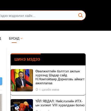
Д
БУСАД
ШИНЭ МЭДЭЭ
Өвөлжилтийн бэлтгэл ажлын
хүрээнд Шадар сайд
Н.Номтойбаяр Дорноговь аймагт
Х
ажиллалаа
1 цагийн өмнө
ҮЙЛ ЯВДАЛ: Нийслэлийн ИТХ-
ын ээлжит VIII хуралдаан болно